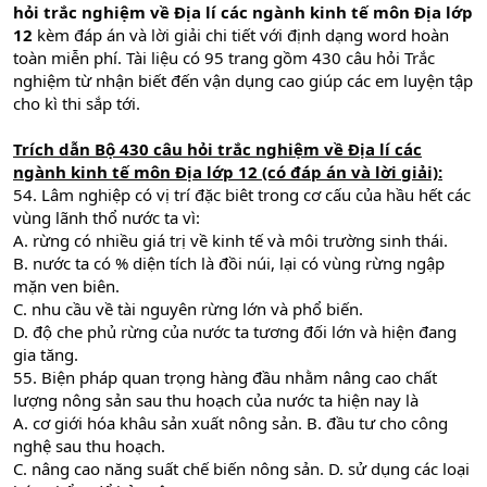
hỏi trắc nghiệm về Địa lí các ngành kinh tế môn Địa lớp
12
kèm đáp án và lời giải chi tiết với định dạng word hoàn
toàn miễn phí. Tài liệu có 95 trang gồm 430 câu hỏi Trắc
nghiệm từ nhận biết đến vận dụng cao giúp các em luyện tập
cho kì thi sắp tới.
Trích dẫn
Bộ 430 câu hỏi trắc nghiệm về Địa lí các
ngành kinh tế môn Địa lớp 12 (có đáp án và lời giải):
54. Lâm nghiệp có vị trí đặc biêt trong cơ cấu của hầu hết các
vùng lãnh thổ nước ta vì:
A. rừng có nhiều giá trị về kinh tế và môi trường sinh thái.
B. nước ta có % diện tích là đồi núi, lại có vùng rừng ngập
mặn ven biên.
C. nhu cầu về tài nguyên rừng lớn và phổ biến.
D. độ che phủ rừng của nước ta tương đối lớn và hiện đang
gia tăng.
55. Biện pháp quan trọng hàng đầu nhằm nâng cao chất
lượng nông sản sau thu hoạch của nước ta hiện nay là
A. cơ giới hóa khâu sản xuất nông sản. B. đầu tư cho công
nghệ sau thu hoạch.
C. nâng cao năng suất chế biến nông sản. D. sử dụng các loại