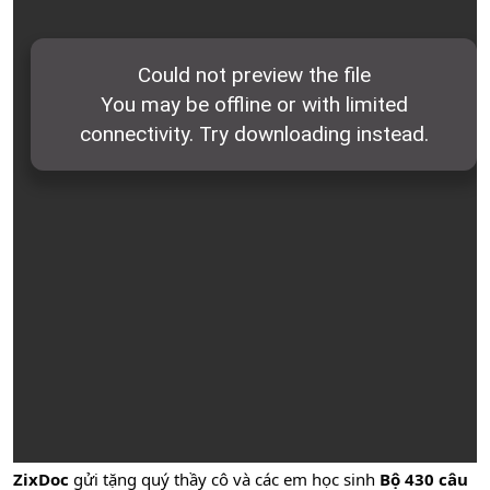
ZixDoc
gửi tặng quý thầy cô và các em học sinh
Bộ 430 câu