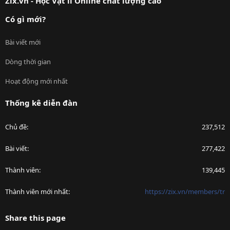
Zix.vn - Học Vật lí Online chất lượng cao
Có gì mới?
Bài viết mới
Dòng thời gian
Hoạt động mới nhất
Thống kê diễn đàn
Chủ đề
237,512
Bài viết
277,422
Thành viên
139,445
Thành viên mới nhất
https://zix.vn/members/tr
Share this page