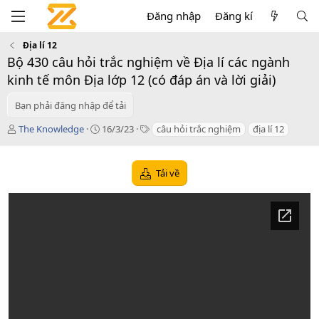
Đăng nhập
Đăng kí
Địa lí 12
Bộ 430 câu hỏi trắc nghiệm về Địa lí các ngành
kinh tế môn Địa lớp 12 (có đáp án và lời giải)
Bạn phải đăng nhập để tải
T
C
T
The Knowledge
16/3/23
câu hỏi trắc nghiệm
địa lí 12
á
r
a
c
e
g
g
a
s
Tải về
i
t
ả
i
o
n
d
a
t
e