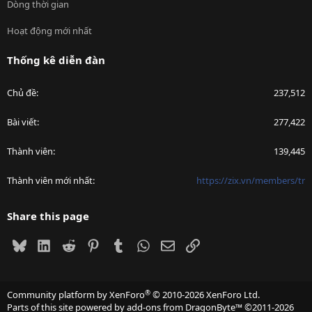
Dòng thời gian
Hoạt động mới nhất
Thống kê diễn đàn
Chủ đề
237,512
Bài viết
277,422
Thành viên
139,445
Thành viên mới nhất
https://zix.vn/members/tr
Share this page
Bluesky
LinkedIn
Reddit
Pinterest
Tumblr
WhatsApp
Email
Link
®
Community platform by XenForo
© 2010-2026 XenForo Ltd.
Parts of this site powered by
add-ons from DragonByte™
©2011-2026