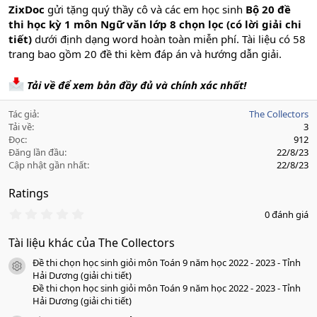
ZixDoc
gửi tặng quý thầy cô và các em học sinh
Bộ 20 đề
thi học kỳ 1 môn Ngữ văn lớp 8 chọn lọc (có lời giải chi
tiết)
dưới định dạng word hoàn toàn miễn phí. Tài liệu có 58
trang bao gồm 20 đề thi kèm đáp án và hướng dẫn giải.
Tải về để xem bản đầy đủ và chính xác nhất!
Tác giả
The Collectors
Tải về
3
Đọc
912
Đăng lần đầu
22/8/23
Cập nhật gần nhất
22/8/23
Ratings
0
0 đánh giá
.
0
Tài liệu khác của The Collectors
0
s
Đề thi chọn học sinh giỏi môn Toán 9 năm học 2022 - 2023 - Tỉnh
a
icon tài liệu
o
Hải Dương (giải chi tiết)
Đề thi chọn học sinh giỏi môn Toán 9 năm học 2022 - 2023 - Tỉnh
Hải Dương (giải chi tiết)