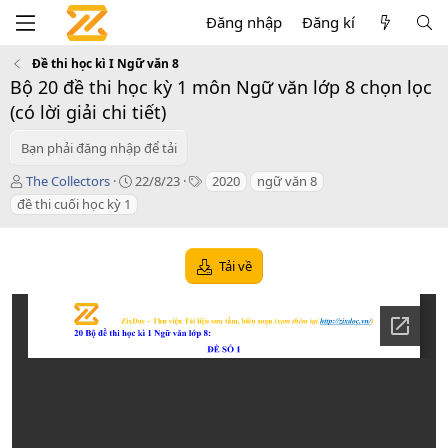
Đăng nhập
Đăng kí
Đề thi học kì I Ngữ văn 8
Bộ 20 đề thi học kỳ 1 môn Ngữ văn lớp 8 chọn lọc
(có lời giải chi tiết)
Bạn phải đăng nhập để tải
T
C
T
The Collectors
22/8/23
2020
ngữ văn 8
á
r
a
đề thi cuối học kỳ 1
c
e
g
g
a
s
i
t
Tải về
ả
i
o
n
d
a
t
e