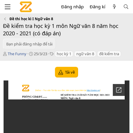
Đăng nhập
Đăng kí
Đề thi học kì I Ngữ văn 8
Đề kiểm tra học kỳ 1 môn Ngữ văn 8 năm học
2020 - 2021 (có đáp án)
Bạn phải đăng nhập để tải
T
C
T
The Funny
25/3/23
học kỳ 1
ngữ văn 8
đề kiểm tra
á
r
a
c
e
g
g
a
s
Tải về
i
t
ả
i
o
n
d
a
t
e