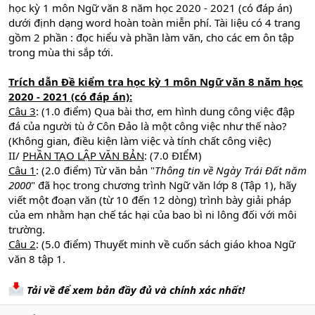
học kỳ 1 môn Ngữ văn 8 năm học 2020 - 2021 (có đáp án)
dưới định dạng word hoàn toàn miễn phí. Tài liệu có 4 trang
gồm 2 phần : đọc hiểu và phần làm văn, cho các em ôn tập
trong mùa thi sắp tới.
Trích dẫn Đề kiểm tra học kỳ 1 môn Ngữ văn 8 năm học
2020 - 2021 (có đáp án):
Câu 3
: (1.0 điểm) Qua bài thơ, em hình dung công việc đập
đá của người tù ở Côn Đảo là một công việc như thế nào?
(Không gian, điều kiện làm việc và tính chất công việc)
II/
PHẦN TẠO LẬP VĂN BẢN
: (7.0 ĐIỂM)
Câu 1
: (2.0 điểm) Từ văn bản "
Thông tin về Ngày Trái Đất năm
2000
" đã học trong chương trình Ngữ văn lớp 8 (Tập 1), hãy
viết một đoạn văn (từ 10 đến 12 dòng) trình bày giải pháp
của em nhằm hạn chế tác hại của bao bì ni lông đối với môi
trường.
Câu 2
: (5.0 điểm) Thuyết minh về cuốn sách giáo khoa Ngữ
văn 8 tập 1.
Tải về để xem bản đầy đủ và chính xác nhất!