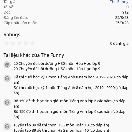
Tác giả
The Funny
Tải về
0
Đọc
912
Đăng lần đầu
25/3/23
Cập nhật gần nhất
25/3/23
Ratings
0
0 đánh giá
.
0
Tài liệu khác của The Funny
0
s
20 Chuyên đề bồi dưỡng HSG môn Hóa Học lớp 9
a
icon tài liệu
o
20 Chuyên đề bồi dưỡng HSG môn Hóa Học lớp 9
Đề thi cuối học kỳ 1 môn Tiếng Anh 8 năm học 2019 - 2020 (có đáp
icon tài liệu
án)
Đề thi cuối học kỳ 1 môn Tiếng Anh 8 năm học 2019 - 2020 (có đáp
án)
Bộ 150 đề thi học sinh giỏi môn Tiếng Anh lớp 6 các năm (có đáp
icon tài liệu
án)
Bộ 150 đề thi học sinh giỏi môn Tiếng Anh lớp 6 các năm (có đáp
án)
Tuyển tập 39 đề thi chọn HSG môn Toán 10 (có đáp án)
icon tài liệu
Tuyển tập 39 đề thi chọn HSG môn Toán 10 (có đáp án)