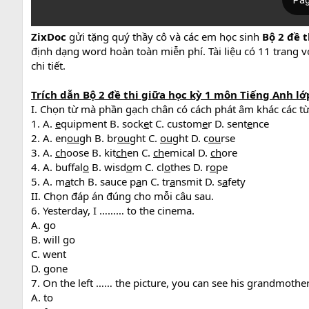
ZixDoc
gửi tặng quý thầy cô và các em học sinh
Bộ 2 đề t
định dạng word hoàn toàn miễn phí. Tài liệu có 11 trang v
chi tiết.
Trích dẫn Bộ 2 đề thi giữa học kỳ 1 môn Tiếng Anh lớ
I. Chọn từ mà phần gạch chân có cách phát âm khác các từ 
1. A.
e
quipment B. sock
e
t C. custom
e
r D. sent
e
nce
2. A. en
ou
gh B. br
ou
ght C.
ou
ght D. c
ou
rse
3. A.
ch
oose B. kit
ch
en C.
ch
emical D.
ch
ore
4. A. buffal
o
B. wisd
o
m C. cl
o
thes D. r
o
pe
5. A. m
a
tch B. sauce p
a
n C. tr
a
nsmit D. s
a
fety
II. Chọn đáp án đúng cho mỗi câu sau.
6. Yesterday, I ……… to the cinema.
A. go
B. will go
C. went
D. gone
7. On the left …… the picture, you can see his grandmother,
A. to