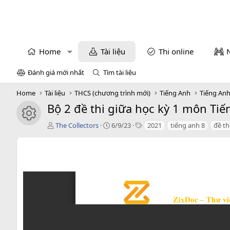
Home
Tài liệu
Thi online
Đánh giá mới nhất
Tìm tài liệu
Home
Tài liệu
THCS (chương trình mới)
Tiếng Anh
Tiếng Anh
Bộ 2 đề thi giữa học kỳ 1 môn Tiế
icon tài liệu
T
C
T
The Collectors
6/9/23
2021
tiếng anh 8
đề th
á
r
a
c
e
g
g
a
s
i
t
ả
i
o
n
d
a
t
e