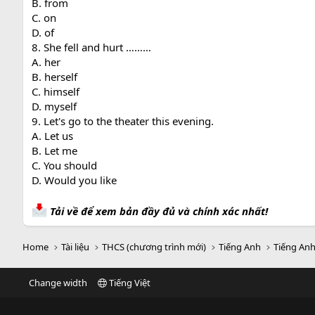
B. from
C. on
D. of
8. She fell and hurt ………
A. her
B. herself
C. himself
D. myself
9. Let's go to the theater this evening.
A. Let us
B. Let me
C. You should
D. Would you like
Tải về để xem bản đầy đủ và chính xác nhất!
Home
Tài liệu
THCS (chương trình mới)
Tiếng Anh
Tiếng Anh
Change width
Tiếng Việt