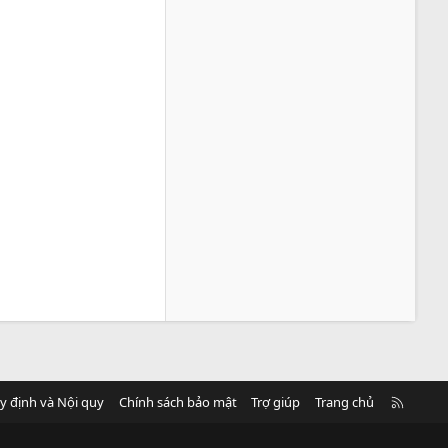
R
y định và Nội quy
Chính sách bảo mật
Trợ giúp
Trang chủ
S
S