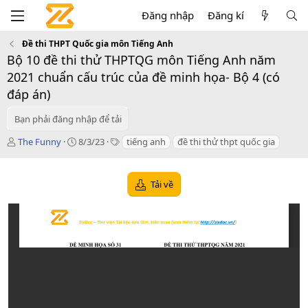
Đăng nhập
Đăng kí
Đề thi THPT Quốc gia môn Tiếng Anh
Bộ 10 đề thi thử THPTQG môn Tiếng Anh năm
2021 chuẩn cấu trúc của đề minh họa- Bộ 4 (có
đáp án)
Bạn phải đăng nhập để tải
T
C
T
The Funny
8/3/23
tiếng anh
đề thi thử thpt quốc gia
á
r
a
c
e
g
g
a
s
Tải về
i
t
ả
i
o
n
d
a
t
e