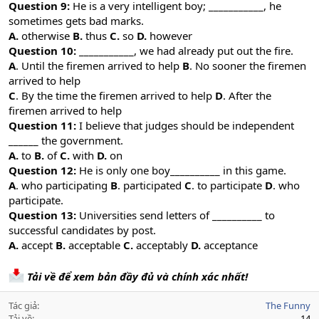
Question 9:
He is a very intelligent boy; ___________, he
sometimes gets bad marks.
A.
otherwise
B.
thus
C.
so
D.
however
Question 10:
___________, we had already put out the fire.
A
. Until the firemen arrived to help
B
. No sooner the firemen
arrived to help
C
. By the time the firemen arrived to help
D
. After the
firemen arrived to help
Question 11:
I believe that judges should be independent
______ the government.
A.
to
B.
of
C.
with
D.
on
Question 12:
He is only one boy__________ in this game.
A
. who participating
B
. participated
C
. to participate
D
. who
participate.
Question 13:
Universities send letters of __________ to
successful candidates by post.
A.
accept
B.
acceptable
C.
acceptably
D.
acceptance
Tải về để xem bản đầy đủ và chính xác nhất!
Tác giả
The Funny
Tải về
14