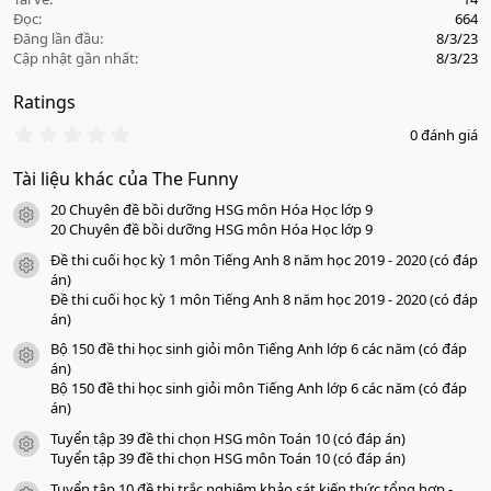
Đọc
664
Đăng lần đầu
8/3/23
Cập nhật gần nhất
8/3/23
Ratings
0
0 đánh giá
.
0
Tài liệu khác của The Funny
0
s
20 Chuyên đề bồi dưỡng HSG môn Hóa Học lớp 9
a
icon tài liệu
o
20 Chuyên đề bồi dưỡng HSG môn Hóa Học lớp 9
Đề thi cuối học kỳ 1 môn Tiếng Anh 8 năm học 2019 - 2020 (có đáp
icon tài liệu
án)
Đề thi cuối học kỳ 1 môn Tiếng Anh 8 năm học 2019 - 2020 (có đáp
án)
Bộ 150 đề thi học sinh giỏi môn Tiếng Anh lớp 6 các năm (có đáp
icon tài liệu
án)
Bộ 150 đề thi học sinh giỏi môn Tiếng Anh lớp 6 các năm (có đáp
án)
Tuyển tập 39 đề thi chọn HSG môn Toán 10 (có đáp án)
icon tài liệu
Tuyển tập 39 đề thi chọn HSG môn Toán 10 (có đáp án)
Tuyển tập 10 đề thi trắc nghiệm khảo sát kiến thức tổng hợp -