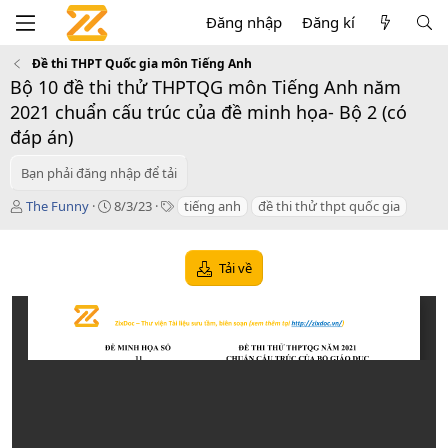
Đăng nhập
Đăng kí
Đề thi THPT Quốc gia môn Tiếng Anh
Bộ 10 đề thi thử THPTQG môn Tiếng Anh năm
2021 chuẩn cấu trúc của đề minh họa- Bộ 2 (có
đáp án)
Bạn phải đăng nhập để tải
T
C
T
The Funny
8/3/23
tiếng anh
đề thi thử thpt quốc gia
á
r
a
c
e
g
g
a
s
Tải về
i
t
ả
i
o
n
d
a
t
e