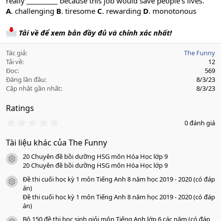
really _________ because this job would save people's lives.
A
. challenging
B
. tiresome
C
. rewarding
D
. monotonous
Tải về để xem bản đầy đủ và chính xác nhất!
Tác giả
The Funny
Tải về
12
Đọc
569
Đăng lần đầu
8/3/23
Cập nhật gần nhất
8/3/23
Ratings
0
0 đánh giá
.
0
Tài liệu khác của The Funny
0
s
20 Chuyên đề bồi dưỡng HSG môn Hóa Học lớp 9
a
icon tài liệu
o
20 Chuyên đề bồi dưỡng HSG môn Hóa Học lớp 9
Đề thi cuối học kỳ 1 môn Tiếng Anh 8 năm học 2019 - 2020 (có đáp
icon tài liệu
án)
Đề thi cuối học kỳ 1 môn Tiếng Anh 8 năm học 2019 - 2020 (có đáp
án)
Bộ 150 đề thi học sinh giỏi môn Tiếng Anh lớp 6 các năm (có đáp