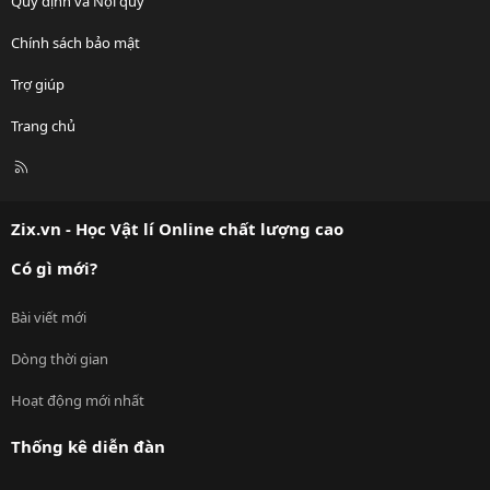
Quy định và Nội quy
Chính sách bảo mật
Trợ giúp
Trang chủ
R
S
S
Zix.vn - Học Vật lí Online chất lượng cao
Có gì mới?
Bài viết mới
Dòng thời gian
Hoạt động mới nhất
Thống kê diễn đàn