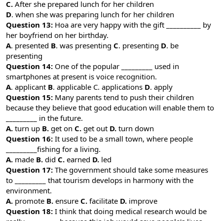
C.
After she prepared lunch for her children
D
. when she was preparing lunch for her children
Question 13:
Hoa are very happy with the gift __________ by
her boyfriend on her birthday.
A
. presented
B
. was presenting
C
. presenting
D
. be
presenting
Question 14:
One of the popular _________ used in
smartphones at present is voice recognition.
A
. applicant
B
. applicable C. applications
D
. apply
Question 15:
Many parents tend to push their children
because they believe that good education will enable them to
_________ in the future.
A.
turn up
B.
get on
C.
get out
D.
turn down
Question 16:
It used to be a small town, where people
_________fishing for a living.
A.
made
B.
did
C.
earned
D.
led
Question 17:
The government should take some measures
to _________ that tourism develops in harmony with the
environment.
A.
promote
B.
ensure
C.
facilitate
D.
improve
Question 18:
I think that doing medical research would be