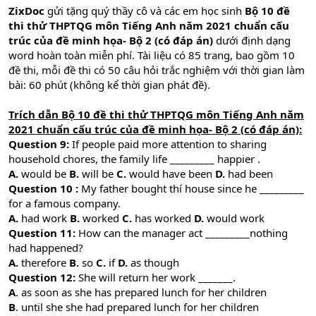
ZixDoc
gửi tặng quý thầy cô và các em học sinh
Bộ 10 đề
thi thử THPTQG môn Tiếng Anh năm 2021 chuẩn cấu
trúc của đề minh họa- Bộ 2 (có đáp án)
dưới định dạng
word hoàn toàn miễn phí. Tài liệu có 85 trang, bao gồm 10
đề thi, mỗi đề thi có 50 câu hỏi trắc nghiệm với thời gian làm
bài: 60 phút (không kể thời gian phát đề).
Trích dẫn Bộ 10 đề thi thử THPTQG môn Tiếng Anh năm
2021 chuẩn cấu trúc của đề minh họa- Bộ 2 (có đáp án):
Question 9:
If people paid more attention to sharing
household chores, the family life _________ happier .
A.
would be
B.
will be
C.
would have been
D.
had been
Question 10 :
My father bought thí house since he _________
for a famous company.
A.
had work
B.
worked
C.
has worked
D.
would work
Question 11:
How can the manager act _________nothing
had happened?
A.
therefore
B.
so
C.
if
D.
as though
Question 12:
She will return her work _______.
A
. as soon as she has prepared lunch for her children
B
. until she she had prepared lunch for her children