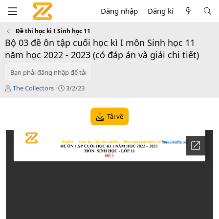
Đăng nhập
Đăng kí
Đề thi học kì I Sinh học 11
Bộ 03 đề ôn tập cuối học kì I môn Sinh học 11
năm học 2022 - 2023 (có đáp án và giải chi tiết)
Bạn phải đăng nhập để tải
T
C
The Collectors
3/2/23
á
r
c
e
g
a
Tải về
i
t
ả
i
o
n
d
a
t
e