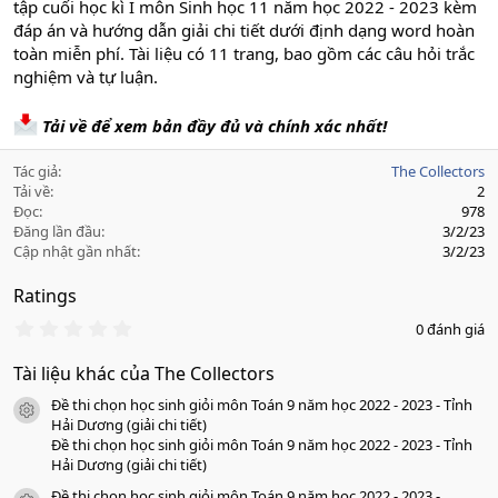
tập cuối học kì I môn Sinh học 11 năm học 2022 - 2023 kèm
đáp án và hướng dẫn giải chi tiết dưới định dạng word hoàn
toàn miễn phí. Tài liệu có 11 trang, bao gồm các câu hỏi trắc
nghiệm và tự luận.
Tải về để xem bản đầy đủ và chính xác nhất!
Tác giả
The Collectors
Tải về
2
Đọc
978
Đăng lần đầu
3/2/23
Cập nhật gần nhất
3/2/23
Ratings
0
0 đánh giá
.
0
Tài liệu khác của The Collectors
0
s
Đề thi chọn học sinh giỏi môn Toán 9 năm học 2022 - 2023 - Tỉnh
a
icon tài liệu
o
Hải Dương (giải chi tiết)
Đề thi chọn học sinh giỏi môn Toán 9 năm học 2022 - 2023 - Tỉnh
Hải Dương (giải chi tiết)
Đề thi chọn học sinh giỏi môn Toán 9 năm học 2022 - 2023 -