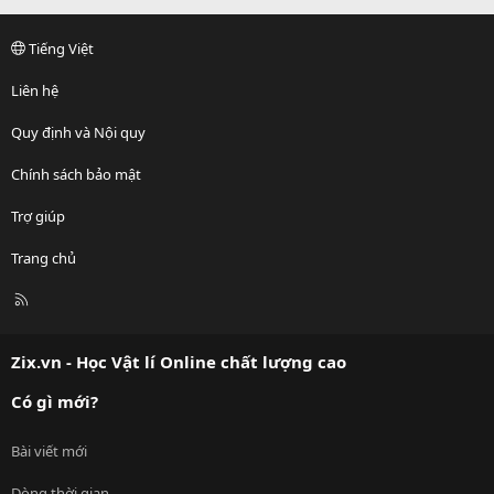
Tiếng Việt
Liên hệ
Quy định và Nội quy
Chính sách bảo mật
Trợ giúp
Trang chủ
R
S
S
Zix.vn - Học Vật lí Online chất lượng cao
Có gì mới?
Bài viết mới
Dòng thời gian