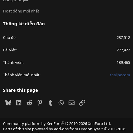
Hoạt động mới nhất
Thống kê diễn đàn
Chủ đề
237,512
Bài viết
277,422
Thành viên
139,465
Thành viên mới nhất
thaijbocom
Share this page
Bluesky
LinkedIn
Reddit
Pinterest
Tumblr
WhatsApp
Email
Link
®
Community platform by XenForo
© 2010-2026 XenForo Ltd.
Parts of this site powered by
add-ons from DragonByte™
©2011-2026