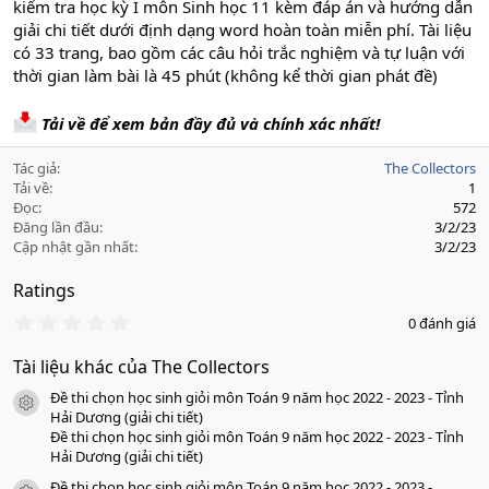
kiểm tra học kỳ I môn Sinh học 11 kèm đáp án và hướng dẫn
giải chi tiết dưới định dạng word hoàn toàn miễn phí. Tài liệu
có 33 trang, bao gồm các câu hỏi trắc nghiệm và tự luận với
thời gian làm bài là 45 phút (không kể thời gian phát đề)
Tải về để xem bản đầy đủ và chính xác nhất!
Tác giả
The Collectors
Tải về
1
Đọc
572
Đăng lần đầu
3/2/23
Cập nhật gần nhất
3/2/23
Ratings
0
0 đánh giá
.
0
Tài liệu khác của The Collectors
0
s
Đề thi chọn học sinh giỏi môn Toán 9 năm học 2022 - 2023 - Tỉnh
a
icon tài liệu
o
Hải Dương (giải chi tiết)
Đề thi chọn học sinh giỏi môn Toán 9 năm học 2022 - 2023 - Tỉnh
Hải Dương (giải chi tiết)
Đề thi chọn học sinh giỏi môn Toán 9 năm học 2022 - 2023 -