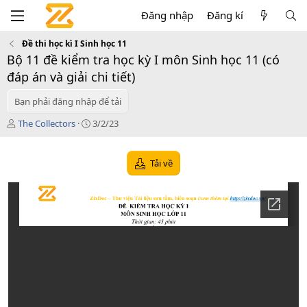
Đăng nhập
Đăng kí
Đề thi học kì I Sinh học 11
Bộ 11 đề kiểm tra học kỳ I môn Sinh học 11 (có
đáp án và giải chi tiết)
Bạn phải đăng nhập để tải
T
C
The Collectors
3/2/23
á
r
c
e
g
a
Tải về
i
t
ả
i
o
n
d
a
t
e