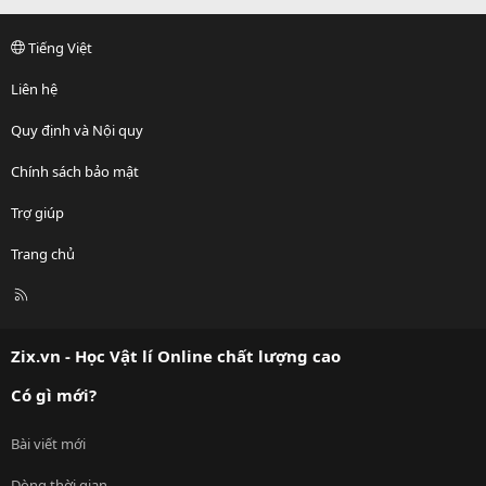
Tiếng Việt
Liên hệ
Quy định và Nội quy
Chính sách bảo mật
Trợ giúp
Trang chủ
R
S
S
Zix.vn - Học Vật lí Online chất lượng cao
Có gì mới?
Bài viết mới
Dòng thời gian