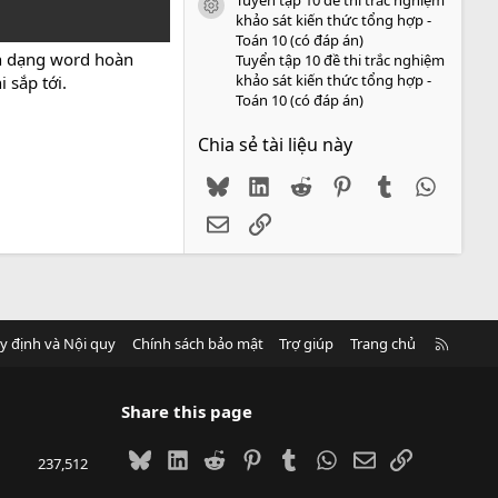
icon tài liệu
khảo sát kiến thức tổng hợp -
Toán 10 (có đáp án)
nh dạng word hoàn
Tuyển tập 10 đề thi trắc nghiệm
khảo sát kiến thức tổng hợp -
 sắp tới.
Toán 10 (có đáp án)
Chia sẻ tài liệu này
Bluesky
LinkedIn
Reddit
Pinterest
Tumblr
WhatsA
Email
Link
R
y định và Nội quy
Chính sách bảo mật
Trợ giúp
Trang chủ
S
S
Share this page
Bluesky
LinkedIn
Reddit
Pinterest
Tumblr
WhatsApp
Email
Link
237,512