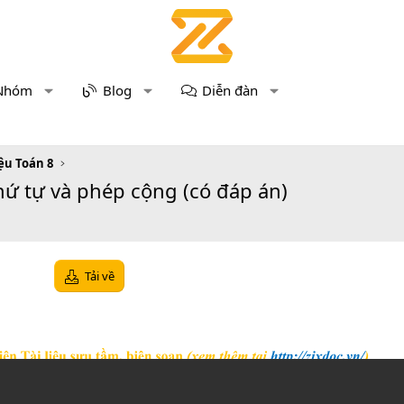
Nhóm
Blog
Diễn đàn
iệu Toán 8
thứ tự và phép cộng (có đáp án)
Tải về