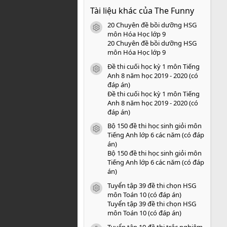
0
Tài liệu khác của The Funny
0
s
20 Chuyên đề bồi dưỡng HSG
a
icon tài liệu
o
môn Hóa Học lớp 9
20 Chuyên đề bồi dưỡng HSG
môn Hóa Học lớp 9
Đề thi cuối học kỳ 1 môn Tiếng
icon tài liệu
Anh 8 năm học 2019 - 2020 (có
đáp án)
Đề thi cuối học kỳ 1 môn Tiếng
Anh 8 năm học 2019 - 2020 (có
đáp án)
Bộ 150 đề thi học sinh giỏi môn
icon tài liệu
Tiếng Anh lớp 6 các năm (có đáp
án)
Bộ 150 đề thi học sinh giỏi môn
Tiếng Anh lớp 6 các năm (có đáp
án)
Tuyển tập 39 đề thi chọn HSG
icon tài liệu
môn Toán 10 (có đáp án)
Tuyển tập 39 đề thi chọn HSG
môn Toán 10 (có đáp án)
Tuyển tập 10 đề thi trắc nghiệm