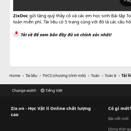
ZixDoc
gửi tặng quý thầy cô và các em học sinh Bài tập T
toàn miễn phí. Tài liệu có 5 trang cùng với đó là các câu
Tải về để xem bản đầy đủ và chính xác nhất!
Home
Tài liệu
THCS (chương trình mới)
Toán
Toán 8
Tài l
Change width
Tiếng Việt
Zix.vn - Học Vật lí Online chất lượng
Có gì mới
cao
Bài viết mới
Dòng thời gi