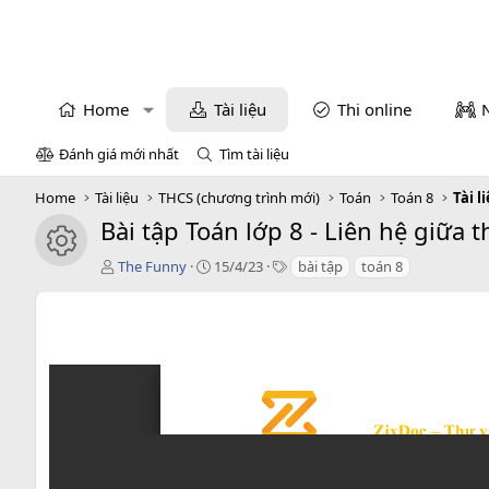
Home
Tài liệu
Thi online
Đánh giá mới nhất
Tìm tài liệu
Home
Tài liệu
THCS (chương trình mới)
Toán
Toán 8
Tài l
Bài tập Toán lớp 8 - Liên hệ giữa 
icon tài liệu
T
C
T
The Funny
15/4/23
bài tập
toán 8
á
r
a
c
e
g
g
a
s
i
t
ả
i
o
n
d
a
t
e