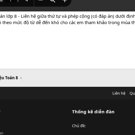
oán lớp 8 - Liên hệ giữa thứ tự và phép cộng (có đáp án) dưới đị
 hỏi theo mức độ từ dễ đến khó cho các em tham khảo trong mùa thi
iệu Toán 8
Liên hệ
Qu
?
Thống kê diễn đàn
Chủ đề
an