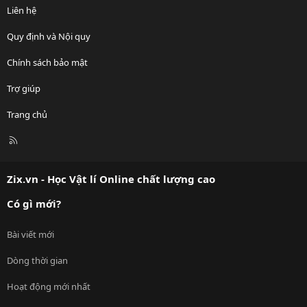
Liên hệ
Quy định và Nội quy
Chính sách bảo mật
Trợ giúp
Trang chủ
R
S
S
Zix.vn - Học Vật lí Online chất lượng cao
Có gì mới?
Bài viết mới
Dòng thời gian
Hoạt động mới nhất