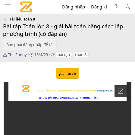
Đăng nhập
Đăng kí
Tài liệu Toán 8
Bài tập Toán lớp 8 - giải bài toán bằng cách lập
phương trình (có đáp án)
Bạn phải đăng nhập để tải
T
C
T
The Funny
15/4/23
bài tập
toán 8
á
r
a
c
e
g
g
a
s
Tải về
i
t
ả
i
o
n
d
a
t
e