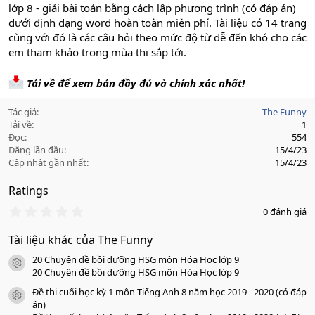
lớp 8 - giải bài toán bằng cách lập phương trình (có đáp án)
dưới định dạng word hoàn toàn miễn phí. Tài liệu có 14 trang
cùng với đó là các câu hỏi theo mức độ từ dễ đến khó cho các
em tham khảo trong mùa thi sắp tới.
Tải về để xem bản đầy đủ và chính xác nhất!
Tác giả
The Funny
Tải về
1
Đọc
554
Đăng lần đầu
15/4/23
Cập nhật gần nhất
15/4/23
Ratings
0
0 đánh giá
.
0
Tài liệu khác của The Funny
0
s
20 Chuyên đề bồi dưỡng HSG môn Hóa Học lớp 9
a
icon tài liệu
o
20 Chuyên đề bồi dưỡng HSG môn Hóa Học lớp 9
Đề thi cuối học kỳ 1 môn Tiếng Anh 8 năm học 2019 - 2020 (có đáp
icon tài liệu
án)