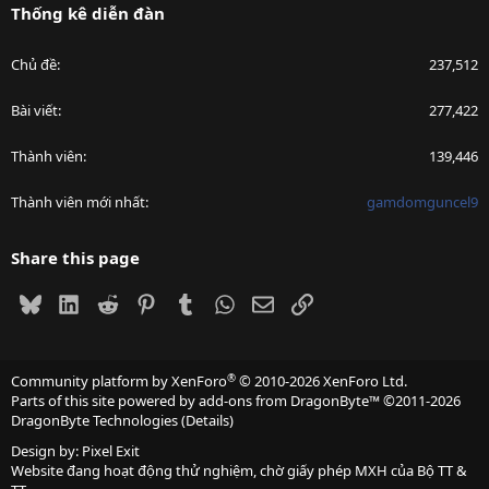
Thống kê diễn đàn
Chủ đề
237,512
Bài viết
277,422
Thành viên
139,446
Thành viên mới nhất
gamdomguncel9
Share this page
Bluesky
LinkedIn
Reddit
Pinterest
Tumblr
WhatsApp
Email
Link
®
Community platform by XenForo
© 2010-2026 XenForo Ltd.
Parts of this site powered by
add-ons from DragonByte™
©2011-2026
DragonByte Technologies
(
Details
)
Design by:
Pixel Exit
Website đang hoạt động thử nghiệm, chờ giấy phép MXH của Bộ TT &