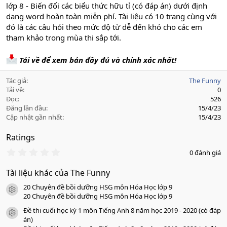
lớp 8 - Biến đổi các biểu thức hữu tỉ (có đáp án) dưới định
dạng word hoàn toàn miễn phí. Tài liệu có 10 trang cùng với
đó là các câu hỏi theo mức độ từ dễ đến khó cho các em
tham khảo trong mùa thi sắp tới.
Tải về để xem bản đầy đủ và chính xác nhất!
Tác giả
The Funny
Tải về
0
Đọc
526
Đăng lần đầu
15/4/23
Cập nhật gần nhất
15/4/23
Ratings
0
0 đánh giá
.
0
Tài liệu khác của The Funny
0
s
20 Chuyên đề bồi dưỡng HSG môn Hóa Học lớp 9
a
icon tài liệu
o
20 Chuyên đề bồi dưỡng HSG môn Hóa Học lớp 9
Đề thi cuối học kỳ 1 môn Tiếng Anh 8 năm học 2019 - 2020 (có đáp
icon tài liệu
án)