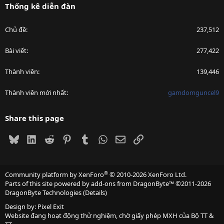
Thống kê diễn đàn
Chủ đề
237,512
Bài viết
277,422
Thành viên
139,446
Thành viên mới nhất
gamdomguncel9
Share this page
Bluesky
LinkedIn
Reddit
Pinterest
Tumblr
WhatsApp
Email
Link
®
Community platform by XenForo
© 2010-2026 XenForo Ltd.
Parts of this site powered by
add-ons from DragonByte™
©2011-2026
DragonByte Technologies
(
Details
)
Design by:
Pixel Exit
Website đang hoạt động thử nghiệm, chờ giấy phép MXH của Bộ TT &