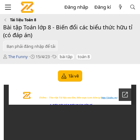
Đăng nhập
Đăng kí
Tài liệu Toán 8
Bài tập Toán lớp 8 - Biến đổi các biểu thức hữu tỉ
(có đáp án)
Bạn phải đăng nhập để tải
T
C
T
The Funny
15/4/23
bài tập
toán 8
á
r
a
c
e
g
g
a
s
Tải về
i
t
ả
i
o
n
d
a
t
e