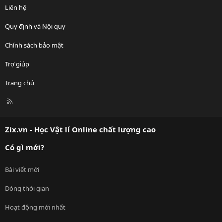
Liên hệ
Quy định và Nội quy
Chính sách bảo mật
Trợ giúp
Trang chủ
R
S
S
Zix.vn - Học Vật lí Online chất lượng cao
Có gì mới?
Bài viết mới
Dòng thời gian
Hoạt động mới nhất