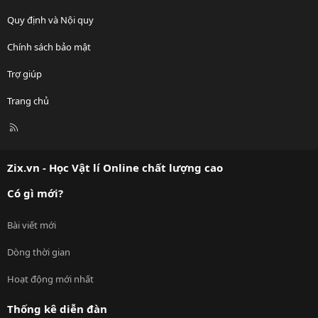
Quy định và Nội quy
Chính sách bảo mật
Trợ giúp
Trang chủ
R
S
S
Zix.vn - Học Vật lí Online chất lượng cao
Có gì mới?
Bài viết mới
Dòng thời gian
Hoạt động mới nhất
Thống kê diễn đàn