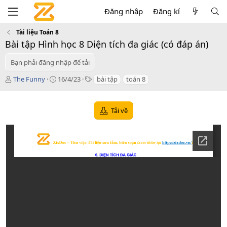
Đăng nhập
Đăng kí
Tài liệu Toán 8
Bài tập Hình học 8 Diện tích đa giác (có đáp án)
Bạn phải đăng nhập để tải
T
C
T
The Funny
16/4/23
bài tập
toán 8
á
r
a
c
e
g
g
a
s
Tải về
i
t
ả
i
o
n
d
a
t
e