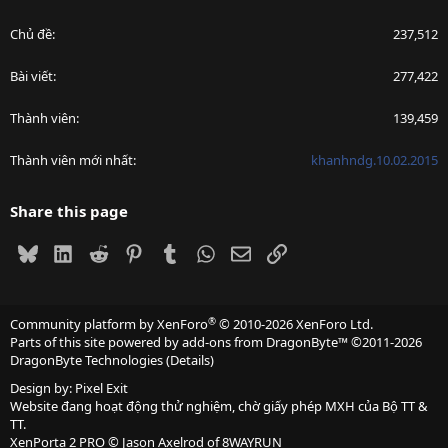
Chủ đề
237,512
Bài viết
277,422
Thành viên
139,459
Thành viên mới nhất
khanhndg.10.02.2015
Share this page
Bluesky
LinkedIn
Reddit
Pinterest
Tumblr
WhatsApp
Email
Link
®
Community platform by XenForo
© 2010-2026 XenForo Ltd.
Parts of this site powered by
add-ons from DragonByte™
©2011-2026
DragonByte Technologies
(
Details
)
Design by:
Pixel Exit
Website đang hoạt động thử nghiệm, chờ giấy phép MXH của Bộ TT &
TT.
XenPorta 2 PRO
© Jason Axelrod of
8WAYRUN