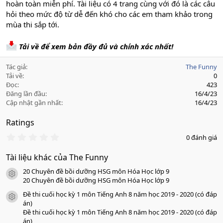
hoàn toàn miễn phí. Tài liệu có 4 trang cùng với đó là các câu
hỏi theo mức độ từ dễ đến khó cho các em tham khảo trong
mùa thi sắp tới.
Tải về để xem bản đầy đủ và chính xác nhất!
Tác giả
The Funny
Tải về
0
Đọc
423
Đăng lần đầu
16/4/23
Cập nhật gần nhất
16/4/23
Ratings
0
0 đánh giá
.
0
Tài liệu khác của The Funny
0
s
20 Chuyên đề bồi dưỡng HSG môn Hóa Học lớp 9
a
icon tài liệu
o
20 Chuyên đề bồi dưỡng HSG môn Hóa Học lớp 9
Đề thi cuối học kỳ 1 môn Tiếng Anh 8 năm học 2019 - 2020 (có đáp
icon tài liệu
án)
Đề thi cuối học kỳ 1 môn Tiếng Anh 8 năm học 2019 - 2020 (có đáp
án)