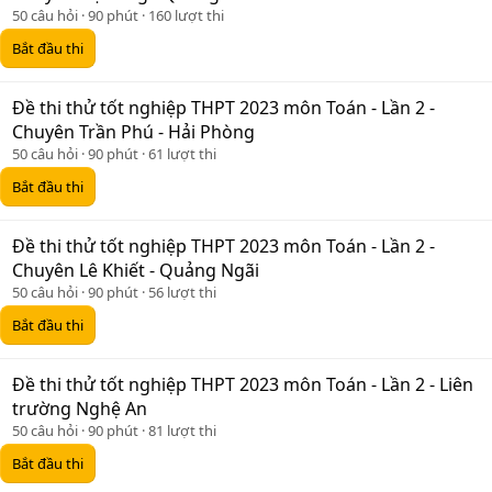
50 câu hỏi
90 phút
160 lượt thi
Bắt đầu thi
Đề thi thử tốt nghiệp THPT 2023 môn Toán - Lần 2 -
Chuyên Trần Phú - Hải Phòng
50 câu hỏi
90 phút
61 lượt thi
Bắt đầu thi
Đề thi thử tốt nghiệp THPT 2023 môn Toán - Lần 2 -
Chuyên Lê Khiết - Quảng Ngãi
50 câu hỏi
90 phút
56 lượt thi
Bắt đầu thi
Đề thi thử tốt nghiệp THPT 2023 môn Toán - Lần 2 - Liên
trường Nghệ An
50 câu hỏi
90 phút
81 lượt thi
Bắt đầu thi