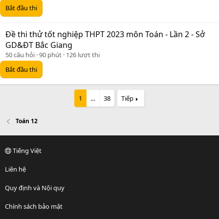
Bắt đầu thi
Đề thi thử tốt nghiệp THPT 2023 môn Toán - Lần 2 - Sở
GD&ĐT Bắc Giang
50 câu hỏi
90 phút
126 lượt thi
Bắt đầu thi
1
…
38
Tiếp
Toán 12
Tiếng Việt
Liên hệ
Quy định và Nội quy
Chính sách bảo mật