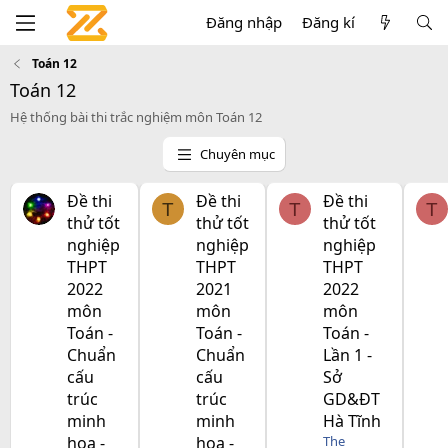
Đăng nhập
Đăng kí
Toán 12
Toán 12
Hệ thống bài thi trắc nghiệm môn Toán 12
Chuyên mục
Đề thi
Đề thi
Đề thi
T
T
T
thử tốt
thử tốt
thử tốt
nghiệp
nghiệp
nghiệp
THPT
THPT
THPT
2022
2021
2022
môn
môn
môn
Toán -
Toán -
Toán -
Chuẩn
Chuẩn
Lần 1 -
cấu
cấu
Sở
trúc
trúc
GD&ĐT
minh
minh
Hà Tĩnh
họa -
họa -
The