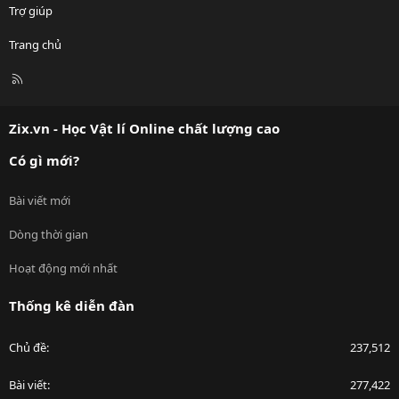
Trợ giúp
Trang chủ
R
S
S
Zix.vn - Học Vật lí Online chất lượng cao
Có gì mới?
Bài viết mới
Dòng thời gian
Hoạt động mới nhất
Thống kê diễn đàn
Chủ đề
237,512
Bài viết
277,422