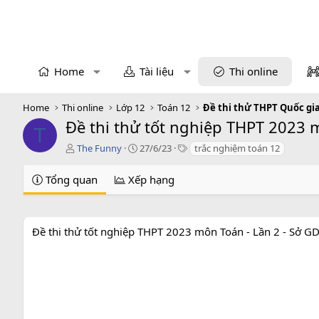
Home
Tài liệu
Thi online
Home
Thi online
Lớp 12
Toán 12
Đề thi thử THPT Quốc gi
Đề thi thử tốt nghiệp THPT 2023
T
T
C
T
The Funny
27/6/23
trắc nghiệm toán 12
á
r
a
c
e
g
Tổng quan
Xếp hạng
g
a
s
i
t
ả
i
o
Đề thi thử tốt nghiệp THPT 2023 môn Toán - Lần 2 - Sở
n
d
a
t
e