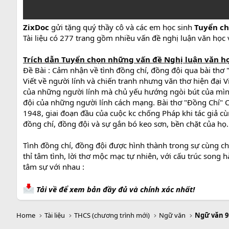
ZixDoc
gửi tặng quý thầy cô và các em học sinh
Tuyển ch
Tài liệu có 277 trang gồm nhiều vấn đề nghị luận văn học v
Trích dẫn
Tuyển chọn những vấn đề Nghị luận văn họ
Đề Bài : Cảm nhận về tình đồng chí, đồng đội qua bài thơ 
Viết về người lính và chiến tranh nhưng văn thơ hiện đạ
của những người lính mà chủ yếu hướng ngòi bút của mình k
đội của những người lính cách mạng. Bài thơ "Đồng Chí" 
1948, giai đoạn đầu của cuộc kc chống Pháp khi tác giả cù
đồng chí, đồng đội và sự gắn bó keo sơn, bền chặt của họ.
Tình đồng chí, đồng đội được hình thành trong sự cùng c
thỉ tâm tình, lời thơ mộc mạc tự nhiên, với cấu trúc song
tâm sự với nhau :
Tải về để xem bản đầy đủ và chính xác nhất!
Home
Tài liệu
THCS (chương trình mới)
Ngữ văn
Ngữ văn 9