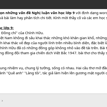
ọn những vấn đề Nghị luận văn học lớp 9
với định dạng word
à bài làm hay phân tích chi tiết. Kính mời thầy cô và các em học
c lớp 9:
" Đồng chí" của Chính Hữu.
i Việt Nam không đi sâu khai thác những khó khăn gian khổ, nhữ
hai thác vẻ đẹp của người lính trên nhiều bình diện, đặc biệt l
Chính Hữu đã có những đõng góp không nhỏ vào đề tài trên. Bài 
ng đồng đội tham gia chiến dịch Việt Bắc 1947. bài thơ cho thấy
hung nhiệm vụ, chung lý tưởng, sống có nhau. Hai câu thơ mở đầ
 hành "Quê anh" "Làng tôi", tác giả làm hiện lên gương mặt người 