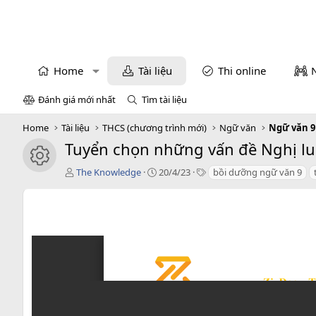
Home
Tài liệu
Thi online
Đánh giá mới nhất
Tìm tài liệu
Home
Tài liệu
THCS (chương trình mới)
Ngữ văn
Ngữ văn 9
Tuyển chọn những vấn đề Nghị lu
icon tài liệu
T
C
T
The Knowledge
20/4/23
bồi dưỡng ngữ văn 9
á
r
a
c
e
g
g
a
s
i
t
ả
i
o
n
d
a
t
e