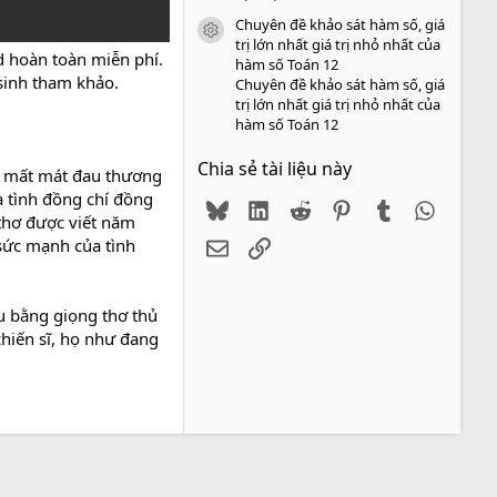
Chuyên đề khảo sát hàm số, giá
icon tài liệu
trị lớn nhất giá trị nhỏ nhất của
 hoàn toàn miễn phí.
hàm số Toán 12
 sinh tham khảo.
Chuyên đề khảo sát hàm số, giá
trị lớn nhất giá trị nhỏ nhất của
hàm số Toán 12
Chia sẻ tài liệu này
ng mất mát đau thương
à tình đồng chí đồng
Bluesky
LinkedIn
Reddit
Pinterest
Tumblr
WhatsA
thơ được viết năm
 sức mạnh của tình
Email
Link
u bằng giọng thơ thủ
chiến sĩ, họ như đang