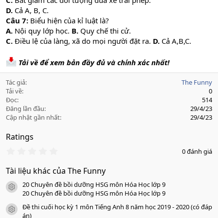
C.
Bắt giam các đối tượng đua xe trái phép.
D.
Cả A, B, C.
Câu 7:
Biểu hiện của kỉ luật là?
A.
Nội quy lớp học.
B.
Quy chế thi cử.
C.
Điều lệ của làng, xã do mọi người đặt ra.
D.
Cả A,B,C.
Tải về để xem bản đầy đủ và chính xác nhất!
Tác giả
The Funny
Tải về
0
Đọc
514
Đăng lần đầu
29/4/23
Cập nhật gần nhất
29/4/23
Ratings
0
0 đánh giá
.
0
Tài liệu khác của The Funny
0
s
20 Chuyên đề bồi dưỡng HSG môn Hóa Học lớp 9
a
icon tài liệu
o
20 Chuyên đề bồi dưỡng HSG môn Hóa Học lớp 9
Đề thi cuối học kỳ 1 môn Tiếng Anh 8 năm học 2019 - 2020 (có đáp
icon tài liệu
án)