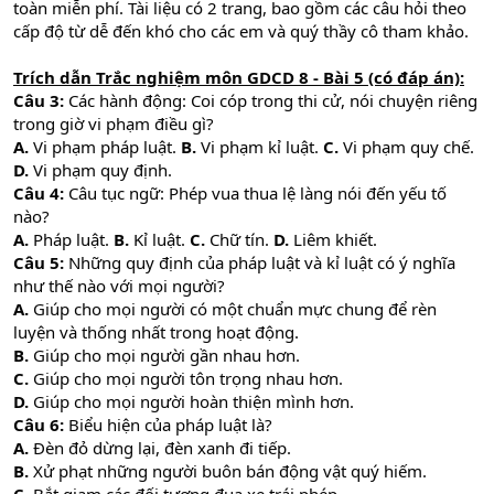
toàn miễn phí. Tài liệu có 2 trang, bao gồm các câu hỏi theo
cấp độ từ dễ đến khó cho các em và quý thầy cô tham khảo.
Trích dẫn Trắc nghiệm môn GDCD 8 - Bài 5 (có đáp án):
Câu 3:
Các hành động: Coi cóp trong thi cử, nói chuyện riêng
trong giờ vi phạm điều gì?
A.
Vi phạm pháp luật.
B.
Vi phạm kỉ luật.
C.
Vi phạm quy chế.
D.
Vi phạm quy định.
Câu 4:
Câu tục ngữ: Phép vua thua lệ làng nói đến yếu tố
nào?
A.
Pháp luật.
B.
Kỉ luật.
C.
Chữ tín.
D.
Liêm khiết.
Câu 5:
Những quy định của pháp luật và kỉ luật có ý nghĩa
như thế nào với mọi người?
A.
Giúp cho mọi người có một chuẩn mực chung để rèn
luyện và thống nhất trong hoạt động.
B.
Giúp cho mọi người gần nhau hơn.
C.
Giúp cho mọi người tôn trọng nhau hơn.
D.
Giúp cho mọi người hoàn thiện mình hơn.
Câu 6:
Biểu hiện của pháp luật là?
A.
Đèn đỏ dừng lại, đèn xanh đi tiếp.
B.
Xử phạt những người buôn bán động vật quý hiếm.