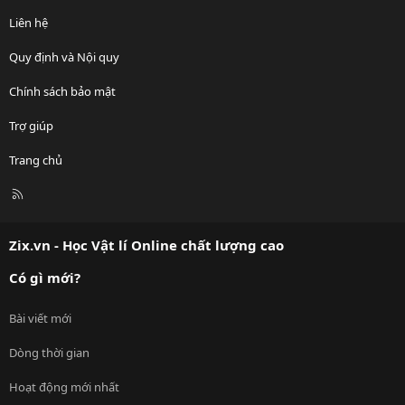
Liên hệ
Quy định và Nội quy
Chính sách bảo mật
Trợ giúp
Trang chủ
R
S
S
Zix.vn - Học Vật lí Online chất lượng cao
Có gì mới?
Bài viết mới
Dòng thời gian
Hoạt động mới nhất