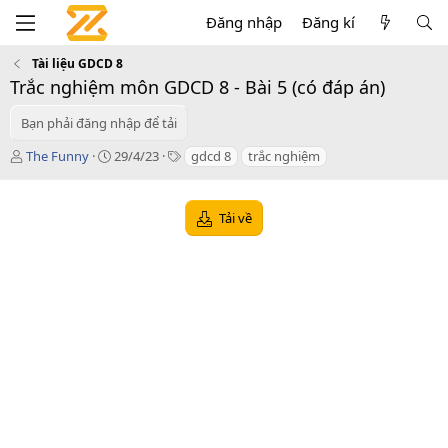
Đăng nhập
Đăng kí
Tài liệu GDCD 8
Trắc nghiệm môn GDCD 8 - Bài 5 (có đáp án)
Bạn phải đăng nhập để tải
T
C
T
The Funny
29/4/23
gdcd 8
trắc nghiệm
á
r
a
c
e
g
g
a
s
Tải về
i
t
ả
i
o
n
d
a
t
e