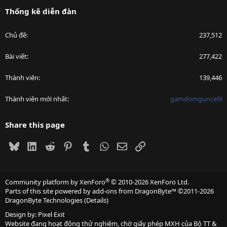
Thống kê diễn đàn
Chủ đề
237,512
Bài viết
277,422
Thành viên
139,446
Thành viên mới nhất
gamdomguncel9
Share this page
Bluesky
LinkedIn
Reddit
Pinterest
Tumblr
WhatsApp
Email
Link
®
Community platform by XenForo
© 2010-2026 XenForo Ltd.
Parts of this site powered by
add-ons from DragonByte™
©2011-2026
DragonByte Technologies
(
Details
)
Design by:
Pixel Exit
Website đang hoạt động thử nghiệm, chờ giấy phép MXH của Bộ TT &