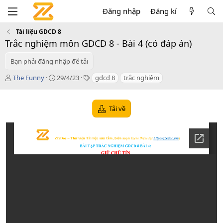
Đăng nhập
Đăng kí
Tài liệu GDCD 8
Trắc nghiệm môn GDCD 8 - Bài 4 (có đáp án)
Bạn phải đăng nhập để tải
T
C
T
The Funny
29/4/23
gdcd 8
trắc nghiệm
á
r
a
c
e
g
g
a
s
Tải về
i
t
ả
i
o
n
d
a
t
e