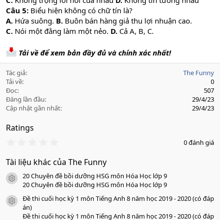
C.
Không trọng lời nói của nhau
D.
Không tin tưởng nhau
Câu 5:
Biểu hiện không có chữ tín là?
A.
Hứa suông.
B.
Buôn bán hàng giả thu lợi nhuận cao.
C.
Nói một đằng làm một nẻo.
D.
Cả A, B, C.
Tải về để xem bản đầy đủ và chính xác nhất!
Tác giả
The Funny
Tải về
0
Đọc
507
Đăng lần đầu
29/4/23
Cập nhật gần nhất
29/4/23
Ratings
0
0 đánh giá
.
0
Tài liệu khác của The Funny
0
s
20 Chuyên đề bồi dưỡng HSG môn Hóa Học lớp 9
a
icon tài liệu
o
20 Chuyên đề bồi dưỡng HSG môn Hóa Học lớp 9
Đề thi cuối học kỳ 1 môn Tiếng Anh 8 năm học 2019 - 2020 (có đáp
icon tài liệu
án)
Đề thi cuối học kỳ 1 môn Tiếng Anh 8 năm học 2019 - 2020 (có đáp