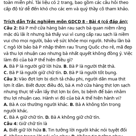
toàn miễn phí. Tài liệu có 2 trang, bao gồm các câu hỏi theo
cấp độ từ dễ đến khó cho các em và quý thầy cô tham khảo.
Trích dẫn Trắc nghiệm môn GDCD 8 - Bài 4 (có đáp án):
Câu 2:
Bà P mở cửa hàng bán rau sạch bà quan niệm rằng
mặc dù lãi ít nhưng bà thấy vui vì cung cấp rau sạch là niềm
vui cho mọi người, bảo vệ sức khỏe mọi người. Nhiều lần bà
C ngỏ lời bảo bà P nhập thêm rau Trung Quốc cho rẻ, mã đẹp
và thu lợi nhuận cao nhưng bà nhất quyết không đồng ý. Việc
làm đó của bà P thể hiện điều gì?
A.
Bà P là người giữ lời hứa.
B.
Bà P là người thật thà.
C.
Bà P là người giữ chữ tín.
D.
Bà P là người tốt bụng.
Câu 3:
Vào đợt lợn bị dịch tả châu phi, người dân mua thịt
lợn ít dần. Biết được điều đó, bà A mở cửa hàng thịt lợn sạch
nhưng thực tế vẫn lấy thịt lợn bị ốm, bị bệnh để bán nhằm
thu lợi nhuận cao. Hành vi đó của bà A thể hiện hành vi?
A.
Bà A coi thường người khác.
B.
Bà A không tôn trọng
người khác.
C.
Bà A giữ chữ tín.
D.
Bà A không giữ chữ tín.
Câu 4:
Giữ chữ tín là
A.
Biết giữ lời hứa
B.
Tin tưởng lời người khác nói tuyệt đối