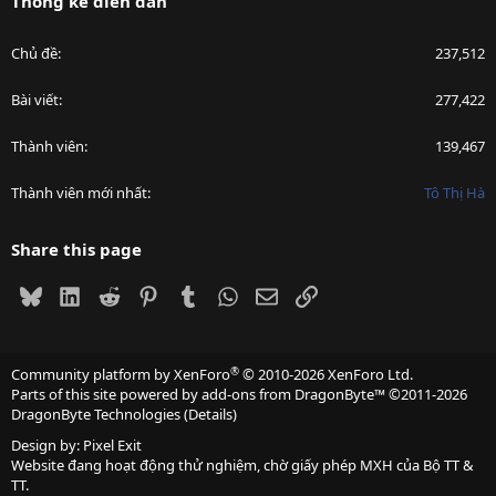
Thống kê diễn đàn
Chủ đề
237,512
Bài viết
277,422
Thành viên
139,467
Thành viên mới nhất
Tô Thị Hà
Share this page
Bluesky
LinkedIn
Reddit
Pinterest
Tumblr
WhatsApp
Email
Link
®
Community platform by XenForo
© 2010-2026 XenForo Ltd.
Parts of this site powered by
add-ons from DragonByte™
©2011-2026
DragonByte Technologies
(
Details
)
Design by:
Pixel Exit
Website đang hoạt động thử nghiệm, chờ giấy phép MXH của Bộ TT &
TT.