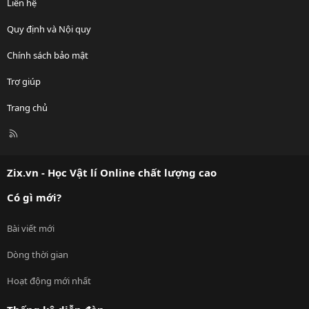
Liên hệ
Quy định và Nội quy
Chính sách bảo mật
Trợ giúp
Trang chủ
R
S
S
Zix.vn - Học Vật lí Online chất lượng cao
Có gì mới?
Bài viết mới
Dòng thời gian
Hoạt động mới nhất