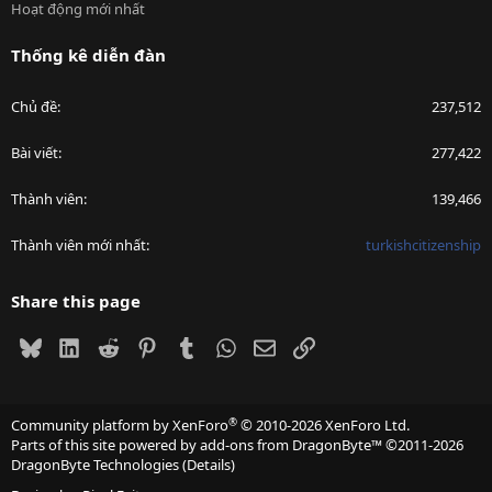
Hoạt động mới nhất
Thống kê diễn đàn
Chủ đề
237,512
Bài viết
277,422
Thành viên
139,466
Thành viên mới nhất
turkishcitizenship
Share this page
Bluesky
LinkedIn
Reddit
Pinterest
Tumblr
WhatsApp
Email
Link
®
Community platform by XenForo
© 2010-2026 XenForo Ltd.
Parts of this site powered by
add-ons from DragonByte™
©2011-2026
DragonByte Technologies
(
Details
)