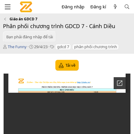
Đăng nhập
Đăng kí
Giáo án GDCD 7
Phân phối chương trình GDCD 7 - Cánh Diều
Bạn phải đăng nhập để tải
T
C
T
The Funny
29/4/23
gdcd 7
phân phối chương trình
á
r
a
c
e
g
g
a
s
Tải về
i
t
ả
i
o
n
d
a
t
e