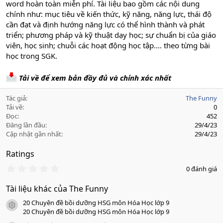
word hoàn toàn miễn phí. Tài liệu bao gồm các nội dung
chính như: mục tiêu về kiến thức, kỹ năng, năng lực, thái độ
cần đạt và định hướng năng lực có thể hình thành và phát
triển; phương pháp và kỹ thuật dạy học; sự chuẩn bị của giáo
viên, học sinh; chuỗi các hoạt động học tập.... theo từng bài
học trong SGK.
Tải về để xem bản đầy đủ và chính xác nhất
Tác giả
The Funny
Tải về
0
Đọc
452
Đăng lần đầu
29/4/23
Cập nhật gần nhất
29/4/23
Ratings
0
0 đánh giá
.
0
Tài liệu khác của The Funny
0
s
20 Chuyên đề bồi dưỡng HSG môn Hóa Học lớp 9
a
icon tài liệu
o
20 Chuyên đề bồi dưỡng HSG môn Hóa Học lớp 9