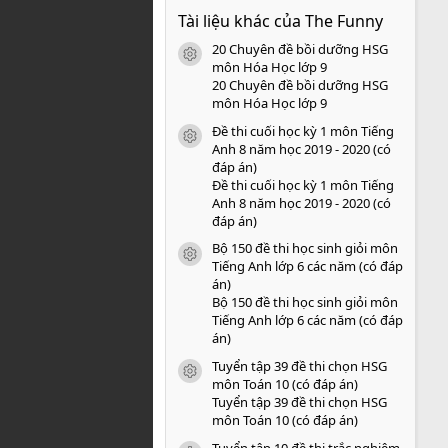
0
Tài liệu khác của The Funny
0
s
20 Chuyên đề bồi dưỡng HSG
a
icon tài liệu
o
môn Hóa Học lớp 9
20 Chuyên đề bồi dưỡng HSG
môn Hóa Học lớp 9
Đề thi cuối học kỳ 1 môn Tiếng
icon tài liệu
Anh 8 năm học 2019 - 2020 (có
đáp án)
Đề thi cuối học kỳ 1 môn Tiếng
Anh 8 năm học 2019 - 2020 (có
đáp án)
Bộ 150 đề thi học sinh giỏi môn
icon tài liệu
Tiếng Anh lớp 6 các năm (có đáp
án)
Bộ 150 đề thi học sinh giỏi môn
Tiếng Anh lớp 6 các năm (có đáp
án)
Tuyển tập 39 đề thi chọn HSG
icon tài liệu
môn Toán 10 (có đáp án)
Tuyển tập 39 đề thi chọn HSG
môn Toán 10 (có đáp án)
Tuyển tập 10 đề thi trắc nghiệm