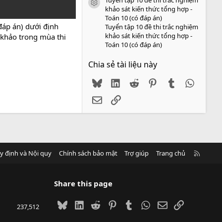
icon tài liệu
khảo sát kiến thức tổng hợp -
Toán 10 (có đáp án)
đáp án) dưới định
Tuyển tập 10 đề thi trắc nghiệm
khảo sát kiến thức tổng hợp -
 khảo trong mùa thi
Toán 10 (có đáp án)
Chia sẻ tài liệu này
Bluesky
LinkedIn
Reddit
Pinterest
Tumblr
WhatsA
Email
Link
R
y định và Nội quy
Chính sách bảo mật
Trợ giúp
Trang chủ
S
S
Share this page
Bluesky
LinkedIn
Reddit
Pinterest
Tumblr
WhatsApp
Email
Link
237,512