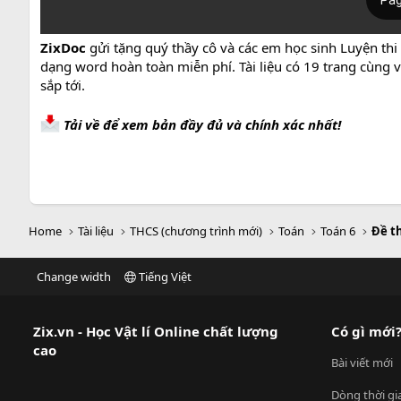
ZixDoc
gửi tặng quý thầy cô và các em học sinh Luyện thi
dạng word hoàn toàn miễn phí. Tài liệu có 19 trang cùng 
sắp tới.
Tải về để xem bản đầy đủ và chính xác nhất!
Home
Tài liệu
THCS (chương trình mới)
Toán
Toán 6
Đề t
Change width
Tiếng Việt
Zix.vn - Học Vật lí Online chất lượng
Có gì mới
cao
Bài viết mới
Dòng thời gi