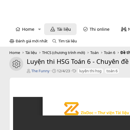
Home
Tài liệu
Thi online
Đánh giá mới nhất
Tìm tài liệu
Home
Tài liệu
THCS (chương trình mới)
Toán
Toán 6
Đề t
Luyện thi HSG Toán 6 - Chuyên đề 
icon tài liệu
T
C
T
The Funny
12/4/23
luyện thi hsg
toán 6
á
r
a
c
e
g
g
a
s
i
t
ả
i
o
n
d
a
t
e