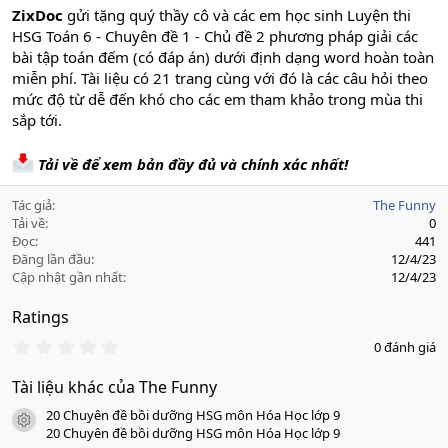
ZixDoc
gửi tặng quý thầy cô và các em học sinh Luyện thi
HSG Toán 6 - Chuyên đề 1 - Chủ đề 2 phương pháp giải các
bài tập toán đếm (có đáp án) dưới định dạng word hoàn toàn
miễn phí. Tài liệu có 21 trang cùng với đó là các câu hỏi theo
mức độ từ dễ đến khó cho các em tham khảo trong mùa thi
sắp tới.
Tải về để xem bản đầy đủ và chính xác nhất!
Tác giả
The Funny
Tải về
0
Đọc
441
Đăng lần đầu
12/4/23
Cập nhật gần nhất
12/4/23
Ratings
0
0 đánh giá
.
0
Tài liệu khác của The Funny
0
s
20 Chuyên đề bồi dưỡng HSG môn Hóa Học lớp 9
a
icon tài liệu
o
20 Chuyên đề bồi dưỡng HSG môn Hóa Học lớp 9