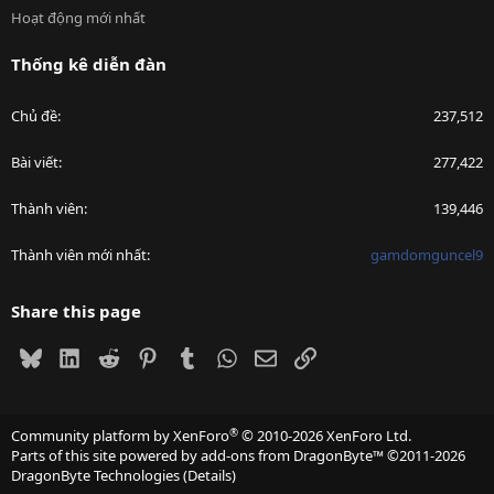
Hoạt động mới nhất
Thống kê diễn đàn
Chủ đề
237,512
Bài viết
277,422
Thành viên
139,446
Thành viên mới nhất
gamdomguncel9
Share this page
Bluesky
LinkedIn
Reddit
Pinterest
Tumblr
WhatsApp
Email
Link
®
Community platform by XenForo
© 2010-2026 XenForo Ltd.
Parts of this site powered by
add-ons from DragonByte™
©2011-2026
DragonByte Technologies
(
Details
)