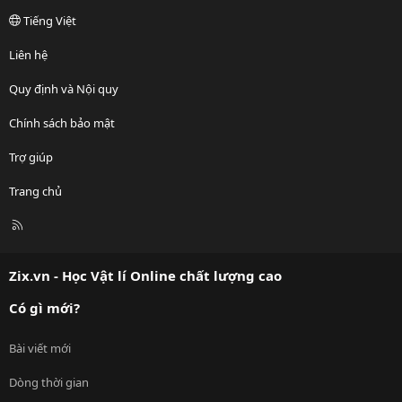
Tiếng Việt
Liên hệ
Quy định và Nội quy
Chính sách bảo mật
Trợ giúp
Trang chủ
R
S
S
Zix.vn - Học Vật lí Online chất lượng cao
Có gì mới?
Bài viết mới
Dòng thời gian