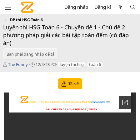
Đăng nhập
Đăng kí
Đề thi HSG Toán 6
Luyện thi HSG Toán 6 - Chuyên đề 1 - Chủ đề 2
phương pháp giải các bài tập toán đếm (có đáp
án)
Bạn phải đăng nhập để tải
T
C
T
The Funny
12/4/23
luyện thi hsg
toán 6
á
r
a
c
e
g
g
a
s
Tải về
i
t
ả
i
o
n
d
a
t
e