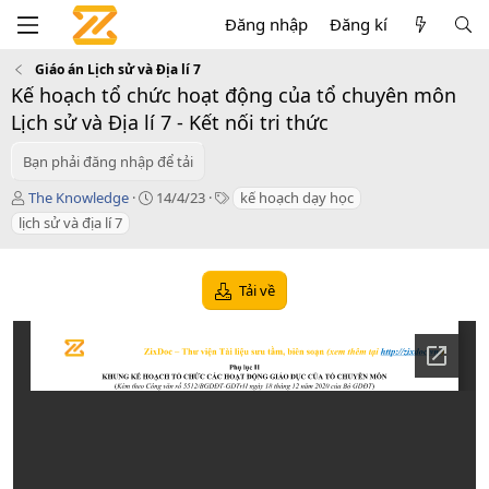
Đăng nhập
Đăng kí
Giáo án Lịch sử và Địa lí 7
Kế hoạch tổ chức hoạt động của tổ chuyên môn
Lịch sử và Địa lí 7 - Kết nối tri thức
Bạn phải đăng nhập để tải
T
C
T
The Knowledge
14/4/23
kế hoạch dạy học
á
r
a
lịch sử và địa lí 7
c
e
g
g
a
s
i
t
Tải về
ả
i
o
n
d
a
t
e