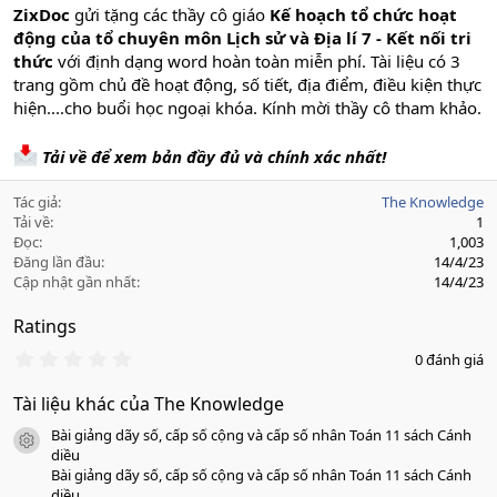
ZixDoc
gửi tặng các thầy cô giáo
Kế hoạch tổ chức hoạt
động của tổ chuyên môn Lịch sử và Địa lí 7 - Kết nối tri
thức
với định dạng word hoàn toàn miễn phí. Tài liệu có 3
trang gồm chủ đề hoạt động, số tiết, địa điểm, điều kiện thực
hiện....cho buổi học ngoại khóa. Kính mời thầy cô tham khảo.
Tải về để xem bản đầy đủ và chính xác nhất!
Tác giả
The Knowledge
Tải về
1
Đọc
1,003
Đăng lần đầu
14/4/23
Cập nhật gần nhất
14/4/23
Ratings
0
0 đánh giá
.
0
Tài liệu khác của The Knowledge
0
s
Bài giảng dãy số, cấp số cộng và cấp số nhân Toán 11 sách Cánh
a
icon tài liệu
o
diều
Bài giảng dãy số, cấp số cộng và cấp số nhân Toán 11 sách Cánh
diều