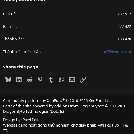
Chủ đề
237,512
Bài viết
277,422
Thành viên
139,470
Thành viên mới nhất
nc789winrucom
Share this page
Bluesky
LinkedIn
Reddit
Pinterest
Tumblr
WhatsApp
Email
Link
®
Community platform by XenForo
© 2010-2026 XenForo Ltd.
Parts of this site powered by
add-ons from DragonByte™
©2011-2026
DragonByte Technologies
(
Details
)
Design by:
Pixel Exit
Website đang hoạt động thử nghiệm, chờ giấy phép MXH của Bộ TT &
TT.