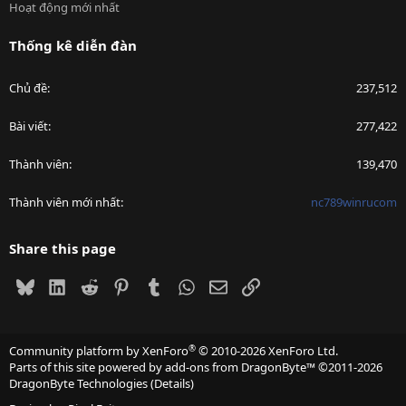
Hoạt động mới nhất
Thống kê diễn đàn
Chủ đề
237,512
Bài viết
277,422
Thành viên
139,470
Thành viên mới nhất
nc789winrucom
Share this page
Bluesky
LinkedIn
Reddit
Pinterest
Tumblr
WhatsApp
Email
Link
®
Community platform by XenForo
© 2010-2026 XenForo Ltd.
Parts of this site powered by
add-ons from DragonByte™
©2011-2026
DragonByte Technologies
(
Details
)