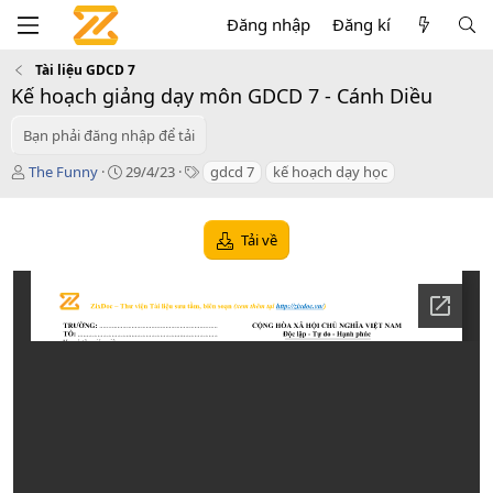
Đăng nhập
Đăng kí
Tài liệu GDCD 7
Kế hoạch giảng dạy môn GDCD 7 - Cánh Diều
Bạn phải đăng nhập để tải
T
C
T
The Funny
29/4/23
gdcd 7
kế hoạch dạy học
á
r
a
c
e
g
g
a
s
Tải về
i
t
ả
i
o
n
d
a
t
e