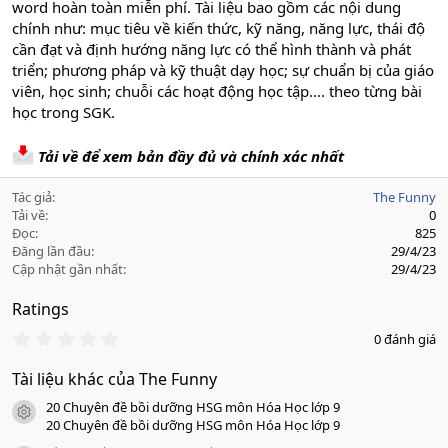
word hoàn toàn miễn phí. Tài liệu bao gồm các nội dung
chính như: mục tiêu về kiến thức, kỹ năng, năng lực, thái độ
cần đạt và định hướng năng lực có thể hình thành và phát
triển; phương pháp và kỹ thuật dạy học; sự chuẩn bị của giáo
viên, học sinh; chuỗi các hoạt động học tập.... theo từng bài
học trong SGK.
Tải về để xem bản đầy đủ và chính xác nhất
Tác giả
The Funny
Tải về
0
Đọc
825
Đăng lần đầu
29/4/23
Cập nhật gần nhất
29/4/23
Ratings
0
0 đánh giá
.
0
Tài liệu khác của The Funny
0
s
20 Chuyên đề bồi dưỡng HSG môn Hóa Học lớp 9
a
icon tài liệu
o
20 Chuyên đề bồi dưỡng HSG môn Hóa Học lớp 9