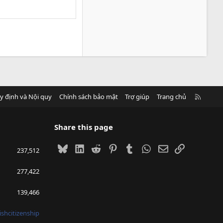
R
y định và Nội quy
Chính sách bảo mật
Trợ giúp
Trang chủ
S
S
Share this page
Bluesky
LinkedIn
Reddit
Pinterest
Tumblr
WhatsApp
Email
Link
237,512
277,422
139,466
ishcitizenship