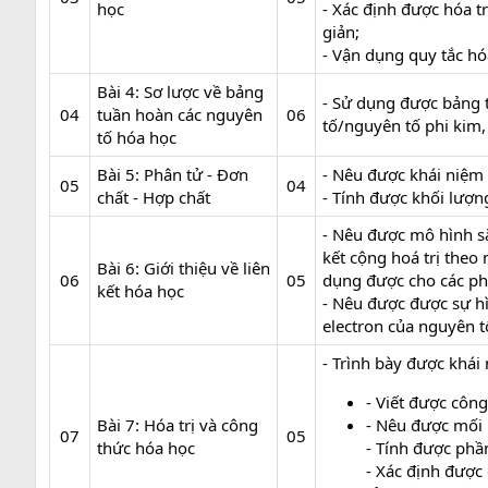
học
- Xác định được hóa t
giản;
- Vận dụng quy tắc hó
Bài 4: Sơ lược về bảng
- Sử dụng được bảng 
04​
tuần hoàn các nguyên
06​
tố/nguyên tố phi kim
tố hóa học
Bài 5: Phân tử - Đơn
- Nêu được khái niệm 
05​
04​
chất - Hợp chất
- Tính được khối lượn
- Nêu được mô hình sắ
kết cộng hoá trị theo
Bài 6: Giới thiệu về liên
06​
05​
dụng được cho các ph
kết hóa học
- Nêu được được sự hì
electron của nguyên 
- Trình bày được khái 
- Viết được côn
Bài 7: Hóa trị và công
- Nêu được mối l
07​
05​
thức hóa học
- Tính được phầ
- Xác định được