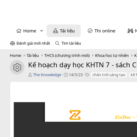
Home
Tài liệu
Thi online
Đánh giá mới nhất
Tìm tài liệu
Home
Tài liệu
THCS (chương trình mới)
Khoa học tự nhiên
K
Kế hoạch dạy học KHTN 7 - sách C
icon tài liệu
T
C
T
The Knowledge
14/5/23
chân trời sáng tạo
kế 
á
r
a
c
e
g
g
a
s
i
t
ả
i
o
n
d
a
t
e