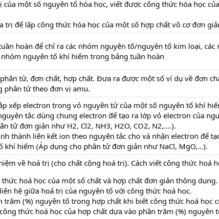
rị của một số nguyên tố hóa học, viết được công thức hóa học củ
a trị để lập công thức hóa học của một số hợp chất vô cơ đơn giả
tuần hoàn để chỉ ra các nhóm nguyên tố/nguyên tố kim loại, cá
, nhóm nguyên tố khí hiếm trong bảng tuần hoàn
phân tử, đơn chất, hợp chất. Đưa ra được một số ví dụ về đơn chấ
g phân tử theo đơn vị amu.
p xếp electron trong vỏ nguyên tử của một số nguyên tố khí hiế
 nguyên tắc dùng chung electron để tạo ra lớp vỏ electron của ng
ân tử đơn giản như H2, Cl2, NH3, H2O, CO2, N2,….).
nh thành liên kết ion theo nguyên tắc cho và nhận electron để tạo
tố khí hiếm (Áp dụng cho phân tử đơn giản như NaCl, MgO,…).
niệm về hoá trị (cho chất cộng hoá trị). Cách viết công thức hoá h
g thức hoá học của một số chất và hợp chất đơn giản thông dụng.
iên hệ giữa hoá trị của nguyên tố với công thức hoá học.
n trăm (%) nguyên tố trong hợp chất khi biết công thức hoá học c
 công thức hoá học của hợp chất dựa vào phần trăm (%) nguyên t