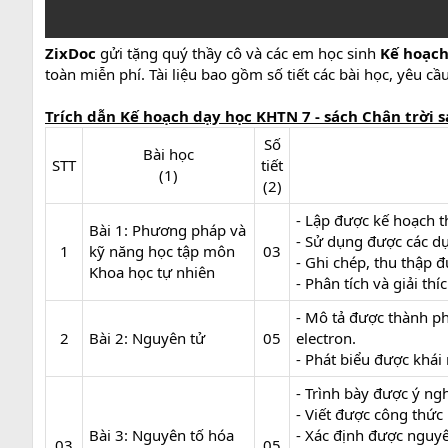
ZixDoc
gửi tặng quý thầy cô và các em học sinh
Kế hoạch 
toàn miễn phí. Tài liệu bao gồm số tiết các bài học, yêu c
Trích dẫn Kế hoạch dạy học KHTN 7 - sách Chân trời s
Số
Bài học
STT​
tiết
(1)​
(2)​
- Lập được kế hoạch t
Bài 1: Phương pháp và
- Sử dụng được các dụ
1​
kỹ năng học tập môn
03​
- Ghi chép, thu thập đ
Khoa học tự nhiên
- Phân tích và giải th
- Mô tả được thành ph
2​
Bài 2: Nguyên tử
05​
electron.
- Phát biểu được khái
- Trình bày được ý ng
- Viết được công thức
Bài 3: Nguyên tố hóa
- Xác định được nguyê
03​
05​