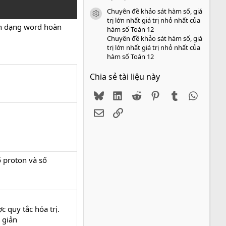
Chuyên đề khảo sát hàm số, giá
icon tài liệu
trị lớn nhất giá trị nhỏ nhất của
nh dạng word hoàn
hàm số Toán 12
Chuyên đề khảo sát hàm số, giá
trị lớn nhất giá trị nhỏ nhất của
hàm số Toán 12
Chia sẻ tài liệu này
Bluesky
LinkedIn
Reddit
Pinterest
Tumblr
WhatsA
Email
Link
 proton và số
 quy tắc hóa trị.
 giản