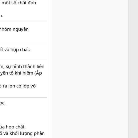
a một số chất đơn
n.
c nhóm nguyên
t và hợp chất.
m; sự hình thành liên
uyên tố khí hiếm (Áp
 ra ion có lớp vỏ
ọc.
ủa hợp chất.
ố và khối lượng phân