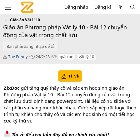
Đăng nhập
Đăng kí
Giáo án Vật lí 10
Giáo án Phương pháp Vật lý 10 - Bài 12 chuyển
động của vật trong chất lưu
Bạn phải đăng nhập để tải
T
C
T
The Funny
24/2/23
giáo án
vật lý 10
á
r
a
c
e
g
g
a
s
Tải về
i
t
ả
i
ZixDoc
gửi tặng quý thầy cô và các em học sinh giáo án
o
Phương pháp Vật lý 10 - Bài 12 chuyển động của vật trong
n
chất lưu dưới định dạng powerpoint. Tài liệu có 15 slide với
d
a
các phần và hạng mục khác nhau, được sắp xếp rất logic theo
t
trình tự khiến cho thầy cô và các em học sinh có một tiết học
e
cực kỳ thú vị.
Tải về để xem bản đầy đủ và chính xác nhất!