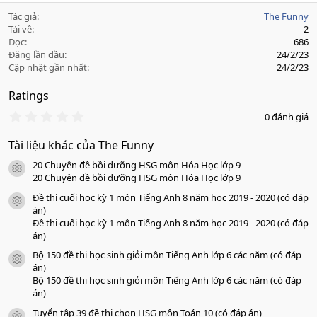
Tác giả
The Funny
Tải về
2
Đọc
686
Đăng lần đầu
24/2/23
Cập nhật gần nhất
24/2/23
Ratings
0
0 đánh giá
.
0
Tài liệu khác của The Funny
0
s
20 Chuyên đề bồi dưỡng HSG môn Hóa Học lớp 9
a
icon tài liệu
o
20 Chuyên đề bồi dưỡng HSG môn Hóa Học lớp 9
Đề thi cuối học kỳ 1 môn Tiếng Anh 8 năm học 2019 - 2020 (có đáp
icon tài liệu
án)
Đề thi cuối học kỳ 1 môn Tiếng Anh 8 năm học 2019 - 2020 (có đáp
án)
Bộ 150 đề thi học sinh giỏi môn Tiếng Anh lớp 6 các năm (có đáp
icon tài liệu
án)
Bộ 150 đề thi học sinh giỏi môn Tiếng Anh lớp 6 các năm (có đáp
án)
Tuyển tập 39 đề thi chọn HSG môn Toán 10 (có đáp án)