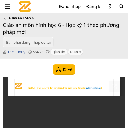
Đăng nhập
Đăng kí
Giáo án Toán 6
Giáo án môn hình học 6 - Học kỳ 1 theo phương
pháp mới
Bạn phải đăng nhập để tải
T
C
T
The Funny
5/4/23
giáo án
toán 6
á
r
a
c
e
g
g
a
s
Tải về
i
t
ả
i
o
n
d
a
t
e