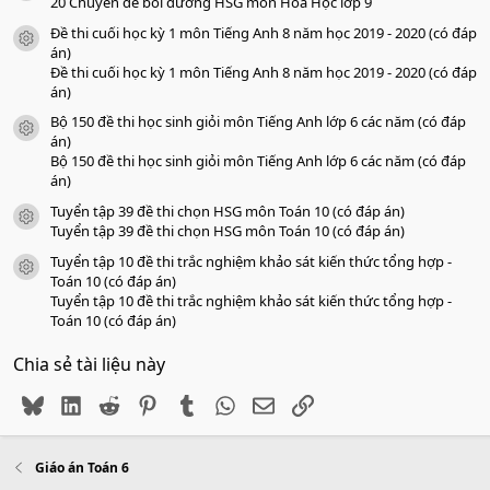
o
20 Chuyên đề bồi dưỡng HSG môn Hóa Học lớp 9
Đề thi cuối học kỳ 1 môn Tiếng Anh 8 năm học 2019 - 2020 (có đáp
icon tài liệu
án)
Đề thi cuối học kỳ 1 môn Tiếng Anh 8 năm học 2019 - 2020 (có đáp
án)
Bộ 150 đề thi học sinh giỏi môn Tiếng Anh lớp 6 các năm (có đáp
icon tài liệu
án)
Bộ 150 đề thi học sinh giỏi môn Tiếng Anh lớp 6 các năm (có đáp
án)
Tuyển tập 39 đề thi chọn HSG môn Toán 10 (có đáp án)
icon tài liệu
Tuyển tập 39 đề thi chọn HSG môn Toán 10 (có đáp án)
Tuyển tập 10 đề thi trắc nghiệm khảo sát kiến thức tổng hợp -
icon tài liệu
Toán 10 (có đáp án)
Tuyển tập 10 đề thi trắc nghiệm khảo sát kiến thức tổng hợp -
Toán 10 (có đáp án)
Chia sẻ tài liệu này
Bluesky
LinkedIn
Reddit
Pinterest
Tumblr
WhatsApp
Email
Link
Giáo án Toán 6