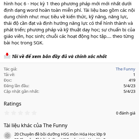
hình học 6 - Học kỳ 1 theo phương pháp mới mới nhất dưới
định dạng word hoàn toàn miễn phí. Tài liệu bao gồm các nội
dung chính như: mục tiêu về kiến thức, kỹ năng, năng lực,
thái độ cần đạt và định hướng năng lực có thể hình thành và
phát triển; phương pháp và kỹ thuật dạy học; sự chuẩn bị của
giáo viên, học sinh; chuỗi các hoạt động học tập.... theo từng
bài học trong SGK.
Tải về để xem bản đầy đủ và chính xác nhất
Tác giả
The Funny
Tải về
1
Đọc
419
Đăng lần đầu
5/4/23
Cập nhật gần nhất
5/4/23
Ratings
0
0 đánh giá
.
0
Tài liệu khác của The Funny
0
s
20 Chuyên đề bồi dưỡng HSG môn Hóa Học lớp 9
a
icon tài liệu