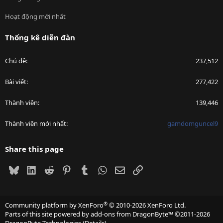
Hoạt động mới nhất
Thống kê diễn đàn
Chủ đề
237,512
Bài viết
277,422
Thành viên
139,446
Thành viên mới nhất
gamdomguncel9
Share this page
Bluesky
LinkedIn
Reddit
Pinterest
Tumblr
WhatsApp
Email
Link
®
Community platform by XenForo
© 2010-2026 XenForo Ltd.
Parts of this site powered by
add-ons from DragonByte™
©2011-2026