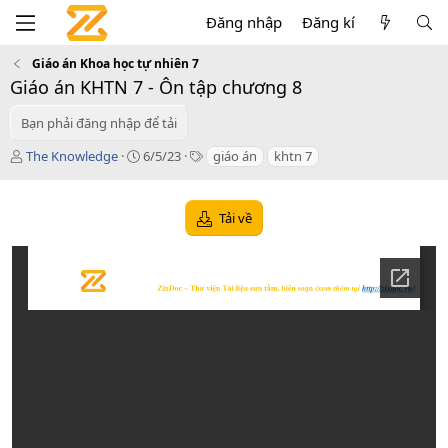
Đăng nhập
Đăng kí
Giáo án Khoa học tự nhiên 7
Giáo án KHTN 7 - Ôn tập chương 8
Bạn phải đăng nhập để tải
T
C
T
The Knowledge
6/5/23
giáo án
khtn 7
á
r
a
c
e
g
g
a
s
Tải về
i
t
ả
i
o
n
d
a
t
e