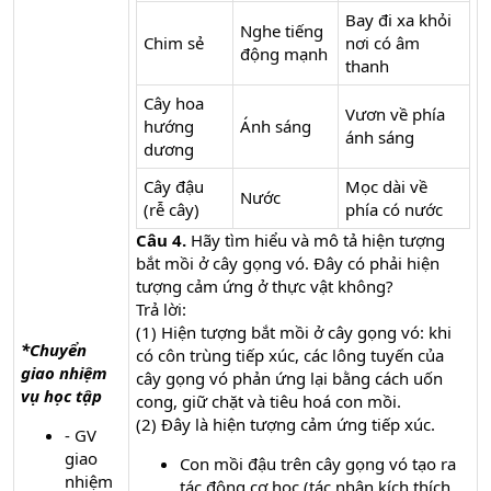
Bay đi xa khỏi
Nghe tiếng
Chim sẻ
nơi có âm
động mạnh
thanh
Cây hoa
Vươn về phía
hướng
Ánh sáng
ánh sáng
dương
Cây đậu
Mọc dài về
Nước
(rễ cây)
phía có nước
Câu 4.
Hãy tìm hiểu và mô tả hiện tượng
bắt mồi ở cây gọng vó. Đây có phải hiện
tượng cảm ứng ở thực vật không?
Trả lời:
(1) Hiện tượng bắt mồi ở cây gọng vó: khi
*Chuyển
có côn trùng tiếp xúc, các lông tuyến của
giao nhiệm
cây gọng vó phản ứng lại bằng cách uốn
vụ học tập
cong, giữ chặt và tiêu hoá con mồi.
(2) Đây là hiện tượng cảm ứng tiếp xúc.
- GV
giao
Con mồi đậu trên cây gọng vó tạo ra
nhiệm
tác động cơ học (tác nhân kích thích