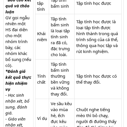
Tập tính
tập
Tập tính học được
quả và thảo
bẩm sinh
tính
luận
GV gọi ngẫu
Tập tính
Tập tính học được là
nhiên một
bẩm sinh
loại tập tính được
HS đại diện
là loại tập
Khái
hình thành trong quá
cho một
tính sinh
niệm
trình sống của cá thể,
nhóm trình
ra đã có,
thông qua học tập và
bày, các
đặc trưng
rút kinh nghiệm.
nhóm khác
cho loài.
bổ sung (nếu
Tập tính
có).
bẩm sinh
*Đánh giá
Tính
thường
Tập tính học được có
kết quả thực
chất
bền vững
thể thay đổi.
hiện nhiệm
và không
vụ
thay đổi.
- Học sinh
nhận xét, bổ
Ve sầu kêu
sung, đánh
vào mùa
Chuột nghe tiếng
giá.
hè, ếch
mèo thì bỏ chạy,
Ví dụ
- Giáo viên
đực kêu
người đi đường thấy
nhận xét,