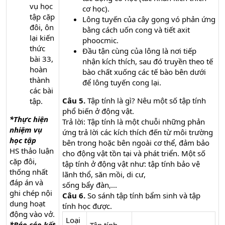
vụ học
cơ học).
tập cặp
Lông tuyến của cây gọng vó phản ứng
đôi, ôn
bằng cách uốn cong và tiết axit
lại kiến
phoocmic.
thức
Đầu tận cùng của lông là nơi tiếp
bài 33,
nhận kích thích, sau đó truyền theo tế
hoàn
bào chất xuống các tế bào bên dưới
thành
để lông tuyến cong lại.
các bài
Câu 5.
Tập tính là gì? Nêu một số tập tính
tập.
phổ biến ở động vật.
*Thực hiện
Trả lời: Tập tính là một chuỗi những phản
nhiệm vụ
ứng trả lời các kích thích đến từ môi trường
học tập
bên trong hoặc bên ngoài cơ thể, đảm bảo
HS thảo luận
cho động vật tồn tại và phát triển. Một số
cặp đôi,
tập tính ở động vật như: tập tính bảo vệ
thống nhất
lãnh thổ, săn mồi, di cư,
đáp án và
sống bẩy đàn,...
ghi chép nội
Câu 6.
So sánh tập tính bẩm sinh và tập
dung hoạt
tính học được.
động vào vở.
Loại
*Báo cáo kết