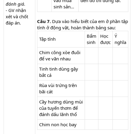
vào mùa
đèn đỏ thì dừng lại.
đánh giá.
sinh sản…
- GV nhận
xét và chốt
Câu 7.
Dựa vào hiểu biết của em ở phần tập
đáp án.
tính ở động vật, hoàn thành bảng sau:
Bẩm
Học
Ý
Tập tính
sinh
được
nghĩa
Chim công xòe đuôi
để ve vãn nhau
Tinh tinh dùng gậy
bắt cá
Rùa vùi trứng trên
bãi cát
Cầy hương dùng mùi
của tuyến thơm để
đánh dấu lãnh thổ
Chim non học bay