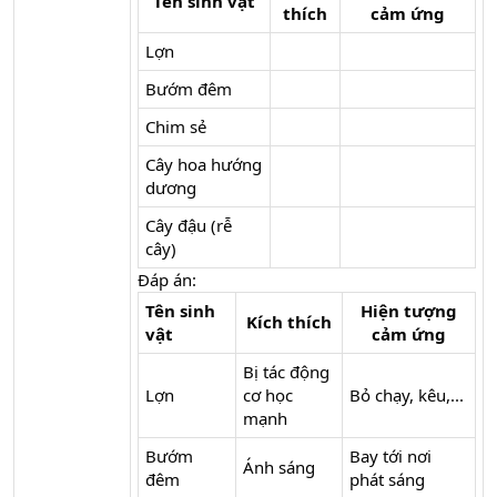
Tên sinh vật
thích
cảm ứng
Lợn
Bướm đêm
Chim sẻ
Cây hoa hướng
dương
Cây đậu (rễ
cây)
Đáp án:
Tên sinh
Hiện tượng
Kích thích
vật
cảm ứng
Bị tác động
Lợn
cơ học
Bỏ chạy, kêu,...
mạnh
Bướm
Bay tới nơi
Ánh sáng
đêm
phát sáng