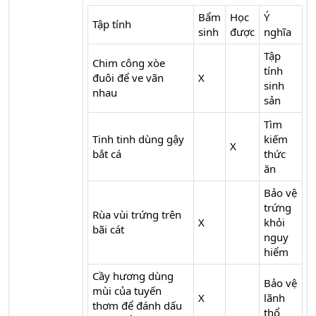
Bẩm
Học
Ý
Tập tính
sinh
được
nghĩa
Tập
Chim công xòe
tính
đuôi để ve vãn
X
sinh
nhau
sản
Tìm
Tinh tinh dùng gậy
kiếm
X
bắt cá
thức
ăn
Bảo vệ
trứng
Rùa vùi trứng trên
X
khỏi
bãi cát
nguy
hiểm
Cầy hương dùng
Bảo vệ
mùi của tuyến
X
lãnh
thơm để đánh dấu
thổ