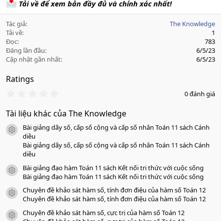
Tải về để xem bản đầy đủ và chính xác nhất!
Tác giả
The Knowledge
Tải về
1
Đọc
783
Đăng lần đầu
6/5/23
Cập nhật gần nhất
6/5/23
Ratings
0
0 đánh giá
.
0
Tài liệu khác của The Knowledge
0
s
Bài giảng dãy số, cấp số cộng và cấp số nhân Toán 11 sách Cánh
a
icon tài liệu
o
diều
Bài giảng dãy số, cấp số cộng và cấp số nhân Toán 11 sách Cánh
diều
Bài giảng đạo hàm Toán 11 sách Kết nối tri thức với cuộc sống
icon tài liệu
Bài giảng đạo hàm Toán 11 sách Kết nối tri thức với cuộc sống
Chuyên đề khảo sát hàm số, tính đơn điệu của hàm số Toán 12
icon tài liệu
Chuyên đề khảo sát hàm số, tính đơn điệu của hàm số Toán 12
Chuyên đề khảo sát hàm số, cực trị của hàm số Toán 12
icon tài liệu