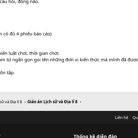
 câu hỏi, động não.
 có đủ 4 phiếu báo cáo)
ến luật chơi, thời gian chơi:
, cụm từ ngắn gọn gọi tên những đơn vị kiến thức mà mình đã đượ
 ôn tập.
sử và Địa lí 8
Giáo án Lịch sử và Địa lí 8
Liên hệ
Qu
?
Thống kê diễn đàn