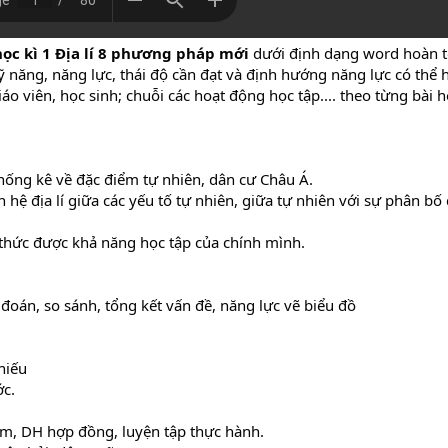
học kì 1 Địa lí 8 phương pháp mới
dưới định dạng word hoàn to
 năng, năng lực, thái độ cần đạt và định hướng năng lực có thể 
áo viên, học sinh; chuỗi các hoạt động học tập.... theo từng bài 
 thống kê về đặc điểm tự nhiên, dân cư Châu Á.
 hệ địa lí giữa các yếu tố tự nhiên, giữa tự nhiên với sự phân bố
 thức được khả năng học tập của chính mình.
 đoán, so sánh, tổng kết vấn đề, năng lực vẽ biểu đồ
hiếu
ớc.
óm, DH hợp đồng, luyện tập thực hành.