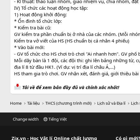
- Kĩ thuật: thảo luận nhóm, giao nhiệm vụ, chia nhóm, đặt
IV) Tổ chức các hoạt động học tập:
1) Hoạt động khởi động:
* Ổn đinh tổ chức lớp:
* Kiểm tra bài cũ:
GV kiểm tra phần chuẩn bị ở nhà của các nhóm. (Mỗi nhóm
Kiểm tra vở viết của HS (HS chuẩn bị cá nhân 4 phiếu)
* Vào bài mới:
- GV tổ chức cho HS chơi trò chơi "Ai nhanh hơn". GV phố bi
Mỗi dãy bàn là 1 đội, các đội thi: ghi lên bảng những từ
địa lí 8 từ đầu HK1. (Ví dụ: vị trí địa lí châu Á,…)
HS tham gia trò chơi. GV nhận xét, đánh giá, giới thiệu bài
Tải về để xem bản đầy đủ và chính xác nhất!
Home
Tài liệu
THCS (chương trình mới)
Lịch sử và Địa lí
Lịch 
Change width
Tiếng Việt
Zix.vn - Học Vật lí Online chất lượng
Có gì mới