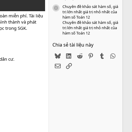
Chuyên đề khảo sát hàm số, giá
icon tài liệu
trị lớn nhất giá trị nhỏ nhất của
àn miễn phí. Tài liệu
hàm số Toán 12
hình thành và phát
Chuyên đề khảo sát hàm số, giá
trị lớn nhất giá trị nhỏ nhất của
học trong SGK.
hàm số Toán 12
Chia sẻ tài liệu này
Bluesky
LinkedIn
Reddit
Pinterest
Tumblr
WhatsA
 dân cư.
Email
Link