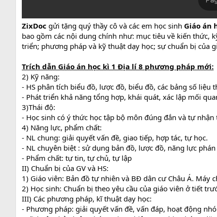
ZixDoc
gửi tặng quý thầy cô và các em học sinh
Giáo án 
bao gồm các nội dung chính như: mục tiêu về kiến thức, kỹ
triển; phương pháp và kỹ thuật dạy học; sự chuẩn bị của gi
Trích dẫn Giáo án học kì 1 Địa lí 8 phương pháp mới:
2) Kỹ năng:
- HS phân tích biểu đồ, lược đồ, biểu đồ, các bảng số liệu
- Phát triển khả năng tổng hợp, khái quát, xác lập mối quan
3)Thái độ:
- Học sinh có ý thức học tập bộ môn đúng đắn và tự nhận
4) Năng lực, phẩm chất:
- NL chung: giải quyết vấn đề, giao tiếp, hợp tác, tự học.
- NL chuyên biệt : sử dụng bản đồ, lược đồ, năng lực phán
- Phẩm chất: tự tin, tự chủ, tự lập
II) Chuẩn bị của GV và HS:
1) Giáo viên: Bản đồ tự nhiên và BĐ dân cư Châu Á. Máy c
2) Học sinh: Chuẩn bị theo yêu cầu của giáo viên ở tiết trư
III) Các phương pháp, kĩ thuật dạy học:
- Phương pháp: giải quyết vấn đề, vấn đáp, hoạt động nh