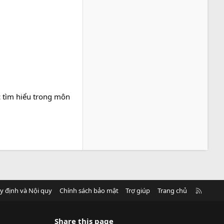
c tìm hiểu trong môn
R
y định và Nội quy
Chính sách bảo mật
Trợ giúp
Trang chủ
S
S
Share this page