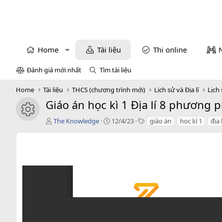
Home
Tài liệu
Thi online
Đánh giá mới nhất
Tìm tài liệu
Home
Tài liệu
THCS (chương trình mới)
Lịch sử và Địa lí
Lịch 
Giáo án học kì 1 Địa lí 8 phương 
icon tài liệu
T
C
T
The Knowledge
12/4/23
giáo án
học kì 1
địa 
á
r
a
c
e
g
g
a
s
i
t
ả
i
o
n
d
a
t
e