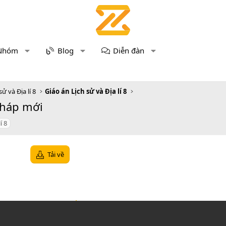
Nhóm
Blog
Diễn đàn
sử và Địa lí 8
Giáo án Lịch sử và Địa lí 8
pháp mới
lí 8
Tải về