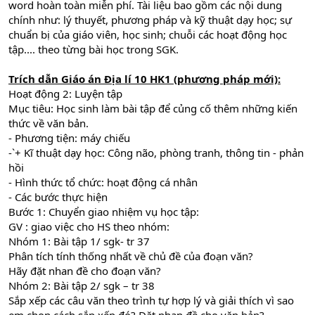
word hoàn toàn miễn phí. Tài liệu bao gồm các nội dung
chính như: lý thuyết, phương pháp và kỹ thuật dạy học; sự
chuẩn bị của giáo viên, học sinh; chuỗi các hoạt động học
tập.... theo từng bài học trong SGK.
Trích dẫn
Giáo án Địa lí 10 HK1 (phương pháp mới)
:
Hoạt động 2: Luyện tập
Mục tiêu: Học sinh làm bài tập để củng cố thêm những kiến
thức về văn bản.
- Phương tiện: máy chiếu
-`+ Kĩ thuật dạy học: Công não, phòng tranh, thông tin - phản
hồi
- Hình thức tổ chức: hoạt động cá nhân
- Các bước thực hiện
Bước 1: Chuyển giao nhiệm vụ học tập:
GV : giao việc cho HS theo nhóm:
Nhóm 1: Bài tập 1/ sgk- tr 37
Phân tích tính thống nhất về chủ đề của đoạn văn?
Hãy đặt nhan đề cho đoạn văn?
Nhóm 2: Bài tập 2/ sgk – tr 38
Sắp xếp các câu văn theo trình tự hợp lý và giải thích vì sao