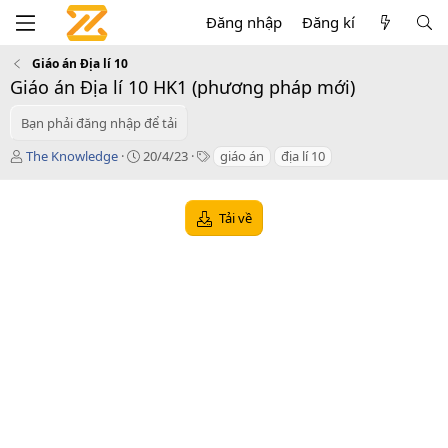
Đăng nhập
Đăng kí
Giáo án Địa lí 10
Giáo án Địa lí 10 HK1 (phương pháp mới)
Bạn phải đăng nhập để tải
T
C
T
The Knowledge
20/4/23
giáo án
địa lí 10
á
r
a
c
e
g
g
a
s
Tải về
i
t
ả
i
o
n
d
a
t
e