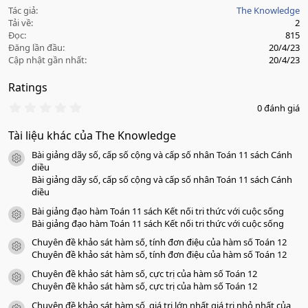
Tác giả
The Knowledge
Tải về
2
Đọc
815
Đăng lần đầu
20/4/23
Cập nhật gần nhất
20/4/23
Ratings
0
0 đánh giá
.
0
Tài liệu khác của The Knowledge
0
s
Bài giảng dãy số, cấp số cộng và cấp số nhân Toán 11 sách Cánh
a
icon tài liệu
o
diều
Bài giảng dãy số, cấp số cộng và cấp số nhân Toán 11 sách Cánh
diều
Bài giảng đạo hàm Toán 11 sách Kết nối tri thức với cuộc sống
icon tài liệu
Bài giảng đạo hàm Toán 11 sách Kết nối tri thức với cuộc sống
Chuyên đề khảo sát hàm số, tính đơn điệu của hàm số Toán 12
icon tài liệu
Chuyên đề khảo sát hàm số, tính đơn điệu của hàm số Toán 12
Chuyên đề khảo sát hàm số, cực trị của hàm số Toán 12
icon tài liệu
Chuyên đề khảo sát hàm số, cực trị của hàm số Toán 12
Chuyên đề khảo sát hàm số, giá trị lớn nhất giá trị nhỏ nhất của