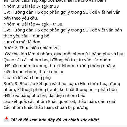
em chon cách sắp xếp đó? Đặt nhan đề cho văn bản?
Nhóm 3: Bài tập 3/ sgk tr 38
GV: Hướng dẫn HS đọc phần gợi ý trong SGK để viết hai văn
bản theo yêu cầu.
Nhóm 4: Bài tập 4/ sgk – tr 38
GV: Hướng dẫn HS đọc phần gợi ý trong SGK để viết văn bản
theo yêu cầu – đúng bố
cục của một lá đơn
Bước 2: Thực hiện nhiệm vụ:
-GV chia lớp làm 4 nhóm, giao mỗi nhóm 01 bảng phụ và bút
Quan sát các nhóm hoạt động, hỗ trợ, tư vấn các nhóm
-HS bầu nhóm trưởng, thư kí. Nhóm trưởng thống nhất ý
kiến trong nhóm, thư kí ghi lai
câu trả lời vào bảng phụ
Bước 3: Báo cáo kết quả và thảo luận: (Hình thức hoạt đọng
nhóm, kĩ thuật phòng tranh, kĩ thuật thong tin – phản hồi)
-HS treo bảng phụ lên, đại diện nhóm báo
cáo kết quả, các nhóm khác quan sát, thảo luận, đánh giá
Các nhóm khác thảo luận, chuẩn bị phương
Tải về để xem bản đầy đủ và chính xác nhất!