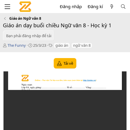
Đăng nhập
Đăng kí
Giáo án Ngữ văn 8
Giáo án dạy buổi chiều Ngữ văn 8 - Học kỳ 1
Bạn phải đăng nhập để tải
T
C
T
The Funny
25/3/23
giáo án
ngữ văn 8
á
r
a
c
e
g
g
a
s
Tải về
i
t
ả
i
o
n
d
a
t
e