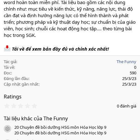
word hoàn toàn miễn phí. Tài liệu bao gồm các nội dung
chính như: mục tiêu về kiến thức, kỹ năng, năng lực, thái độ
cần đạt và định hướng năng lực có thể hình thành và phát
triển; phương pháp và kỹ thuật dạy học; sự chuẩn bị của giáo
viên, học sinh; chuỗi các hoạt động học tập.... theo từng bài
học trong SGK.
Tải về để xem bản đầy đủ và chính xác nhất!
Tác giả
The Funny
Tải về
0
Đọc
590
Đăng lần đầu
25/3/23
Cập nhật gần nhất
25/3/23
Ratings
0
0 đánh giá
.
0
Tài liệu khác của The Funny
0
s
20 Chuyên đề bồi dưỡng HSG môn Hóa Học lớp 9
a
icon tài liệu
o
20 Chuyên đề bồi dưỡng HSG môn Hóa Học lớp 9