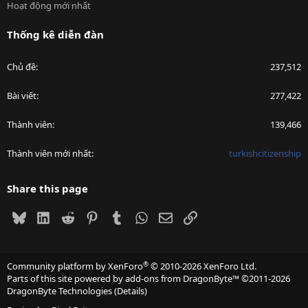
Hoạt động mới nhất
Thống kê diễn đàn
Chủ đề
237,512
Bài viết
277,422
Thành viên
139,466
Thành viên mới nhất
turkishcitizenship
Share this page
Bluesky
LinkedIn
Reddit
Pinterest
Tumblr
WhatsApp
Email
Link
®
Community platform by XenForo
© 2010-2026 XenForo Ltd.
Parts of this site powered by
add-ons from DragonByte™
©2011-2026
DragonByte Technologies
(
Details
)