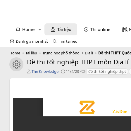
Home
Tài liệu
Thi online
Đánh giá mới nhất
Tìm tài liệu
Home
Tài liệu
Trung học phổ thông
Địa lí
Đề thi THPT Quốc
Đề thi tốt nghiệp THPT môn Địa lí
icon tài liệu
T
C
T
The Knowledge
11/4/23
đề thi tốt nghiệp thpt
á
r
a
c
e
g
g
a
s
i
t
ả
i
o
n
d
a
t
e