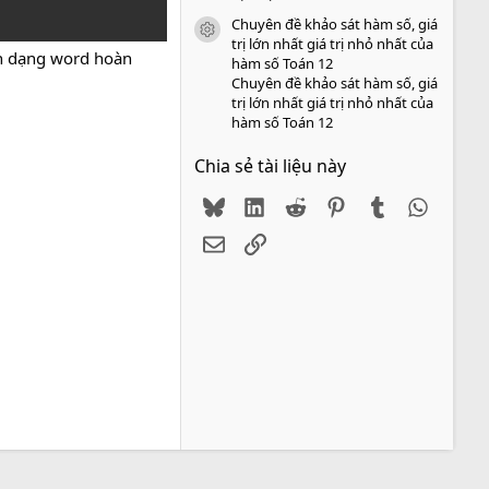
Chuyên đề khảo sát hàm số, giá
icon tài liệu
trị lớn nhất giá trị nhỏ nhất của
h dạng word hoàn
hàm số Toán 12
Chuyên đề khảo sát hàm số, giá
trị lớn nhất giá trị nhỏ nhất của
hàm số Toán 12
Chia sẻ tài liệu này
Bluesky
LinkedIn
Reddit
Pinterest
Tumblr
WhatsA
Email
Link