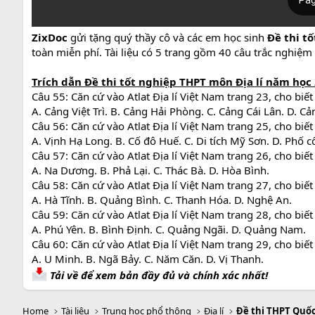
ZixDoc
gửi tặng quý thầy cô và các em học sinh
Đề thi t
toàn miễn phí. Tài liệu có 5 trang gồm 40 câu trắc nghiệm 
Trích dẫn
Đề thi tốt nghiệp THPT môn Địa lí năm học 
Câu 55: Căn cứ vào Atlat Địa lí Việt Nam trang 23, cho biế
A. Cảng Việt Trì. B. Cảng Hải Phòng. C. Cảng Cái Lân. D. C
Câu 56: Căn cứ vào Atlat Địa lí Việt Nam trang 25, cho biết
A. Vịnh Hạ Long. B. Cố đô Huế. C. Di tích Mỹ Sơn. D. Phố c
Câu 57: Căn cứ vào Atlat Địa lí Việt Nam trang 26, cho b
A. Na Dương. B. Phả Lại. C. Thác Bà. D. Hòa Bình.
Câu 58: Căn cứ vào Atlat Địa lí Việt Nam trang 27, cho bi
A. Hà Tĩnh. B. Quảng Bình. C. Thanh Hóa. D. Nghệ An.
Câu 59: Căn cứ vào Atlat Địa lí Việt Nam trang 28, cho biế
A. Phú Yên. B. Bình Định. C. Quảng Ngãi. D. Quảng Nam.
Câu 60: Căn cứ vào Atlat Địa lí Việt Nam trang 29, cho bi
A. U Minh. B. Ngã Bảy. C. Năm Căn. D. Vị Thanh.
Tải về để xem bản đầy đủ và chính xác nhất!
Home
Tài liệu
Trung học phổ thông
Địa lí
Đề thi THPT Quốc