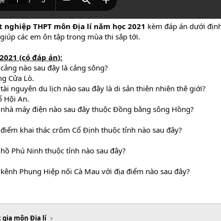
ốt nghiệp THPT môn Địa lí năm học 2021
kèm đáp án dưới địn
giúp các em ôn tập trong mùa thi sắp tới.
2021 (có đáp án
):
t cảng nào sau đây là cảng sông?
ảng Cửa Lò.
 tài nguyên du lịch nào sau đây là di sản thiên nhiên thê giới?
ổ Hội An.
iết nhà máy điện nào sau đây thuộc Đồng bằng sông Hồng?
ết điểm khai thác crôm Cổ Định thuộc tỉnh nào sau đây?
t hồ Phú Ninh thuộc tỉnh nào sau đây?
ết kênh Phụng Hiệp nối Cà Mau với địa điểm nào sau đây?
 gia môn Địa lí