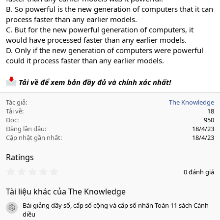
B. So powerful is the new generation of computers that it can
process faster than any earlier models.
C. But for the new powerful generation of computers, it
would have processed faster than any earlier models.
D. Only if the new generation of computers were powerful
could it process faster than any earlier models.
Tải về để xem bản đầy đủ và chính xác nhất!
Tác giả
The Knowledge
Tải về
18
Đọc
950
Đăng lần đầu
18/4/23
Cập nhật gần nhất
18/4/23
Ratings
0
0 đánh giá
.
0
Tài liệu khác của The Knowledge
0
s
Bài giảng dãy số, cấp số cộng và cấp số nhân Toán 11 sách Cánh
a
icon tài liệu
o
diều