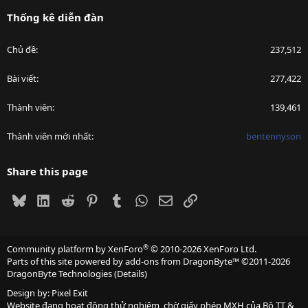
Thống kê diễn đàn
Chủ đề
237,512
Bài viết
277,422
Thành viên
139,461
Thành viên mới nhất
bentennyson
Share this page
Bluesky
LinkedIn
Reddit
Pinterest
Tumblr
WhatsApp
Email
Link
®
Community platform by XenForo
© 2010-2026 XenForo Ltd.
Parts of this site powered by
add-ons from DragonByte™
©2011-2026
DragonByte Technologies
(
Details
)
Design by:
Pixel Exit
Website đang hoạt động thử nghiệm, chờ giấy phép MXH của Bộ TT &