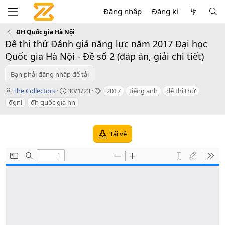
Đăng nhập
Đăng kí
ĐH Quốc gia Hà Nội
Đề thi thử Đánh giá năng lực năm 2017 Đại học
Quốc gia Hà Nội - Đề số 2 (đáp án, giải chi tiết)
Bạn phải đăng nhập để tải
T
C
T
The Collectors
30/1/23
2017
tiếng anh
đề thi thử
á
r
a
đgnl
đh quốc gia hn
c
e
g
g
a
s
i
t
Tải về
ả
i
o
n
d
a
t
e