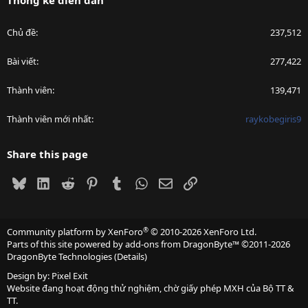
Chủ đề
237,512
Bài viết
277,422
Thành viên
139,471
Thành viên mới nhất
raykobegiris9
Share this page
Bluesky
LinkedIn
Reddit
Pinterest
Tumblr
WhatsApp
Email
Link
®
Community platform by XenForo
© 2010-2026 XenForo Ltd.
Parts of this site powered by
add-ons from DragonByte™
©2011-2026
DragonByte Technologies
(
Details
)
Design by:
Pixel Exit
Website đang hoạt động thử nghiệm, chờ giấy phép MXH của Bộ TT &
TT.