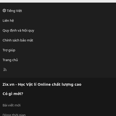
Tiếng Việt
Liên hệ
Quy định và Nội quy
Chính sách bảo mật
Trợ giúp
Trang chủ
R
S
S
Zix.vn - Học Vật lí Online chất lượng cao
Có gì mới?
Bài viết mới
Dòng thời gian