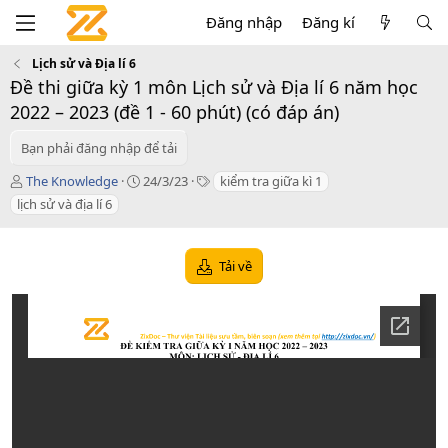
Đăng nhập
Đăng kí
Lịch sử và Địa lí 6
Đề thi giữa kỳ 1 môn Lịch sử và Địa lí 6 năm học
2022 – 2023 (đề 1 - 60 phút) (có đáp án)
Bạn phải đăng nhập để tải
T
C
T
The Knowledge
24/3/23
kiểm tra giữa kì 1
á
r
a
lịch sử và địa lí 6
c
e
g
g
a
s
i
t
Tải về
ả
i
o
n
d
a
t
e