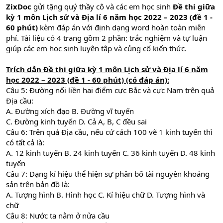
ZixDoc
gửi tặng quý thầy cô và các em học sinh
Đề thi giữa
kỳ 1 môn Lịch sử và Địa lí 6 năm học 2022 – 2023 (đề 1 -
60 phút)
kèm đáp án với định dạng word hoàn toàn miễn
phí. Tài liệu có 4 trang gồm 2 phần: trắc nghiệm và tự luận
giúp các em học sinh luyện tập và củng cố kiến thức.
Trích dẫn
Đề thi giữa kỳ 1 môn Lịch sử và Địa lí 6 năm
học 2022 – 2023 (đề 1 - 60 phút) (có đáp án):
Câu 5: Đường nối liền hai điểm cực Bắc và cực Nam trên quả
Địa cầu:
A. Đường xích đạo B. Đường vĩ tuyến
C. Đường kinh tuyến D. Cả A, B, C đều sai
Câu 6: Trên quả Địa cầu, nếu cứ cách 100 vẽ 1 kinh tuyến thì
có tất cả là:
A. 12 kinh tuyến B. 24 kinh tuyến C. 36 kinh tuyến D. 48 kinh
tuyến
Câu 7: Dạng kí hiệu thể hiện sự phân bố tài nguyên khoáng
sản trên bản đồ là:
A. Tượng hình B. Hình học C. Kí hiệu chữ D. Tượng hình và
chữ
Câu 8: Nước ta nằm ở nửa cầu