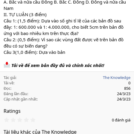
A. Bắc và nửa cầu Đông B. Bắc C. Đông D. Đông và nửa cầu
Nam
II. TỰ LUẬN (3 điểm)
Câu 1: (1,5 điểm): Dựa vào số ghi tỉ lệ của các bản đồ sau
đây: 1: 600.000 và 1: 4.000.000, cho biết 5cm trên bản đồ
ứng với bao nhiêu km trên thực địa?
Câu 2: (0,5 điểm): Vì sao các vùng đất được vẽ trên bản đồ
đều có sự biến dạng?
Câu 3(1,0 điểm): Dựa vào bản
Tải về để xem bản đầy đủ và chính xác nhất!
Tác giả
The Knowledge
Tải về
0
Đọc
856
Đăng lần đầu
24/3/23
Cập nhật gần nhất
24/3/23
Ratings
0
0 đánh giá
.
0
Tài liệu khác của The Knowledge
0