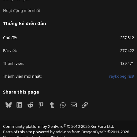
Hoạt động mới nhất
Thống kê diễn đàn
Chủ đề
237,512
Bài viết
277,422
Thành viên
139,471
Thành viên mới nhất
raykobegiris9
Share this page
Bluesky
LinkedIn
Reddit
Pinterest
Tumblr
WhatsApp
Email
Link
®
Community platform by XenForo
© 2010-2026 XenForo Ltd.
Parts of this site powered by
add-ons from DragonByte™
©2011-2026