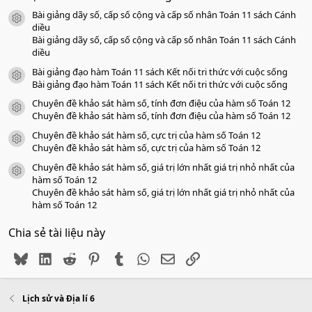
s
Bài giảng dãy số, cấp số cộng và cấp số nhân Toán 11 sách Cánh
a
icon tài liệu
o
diều
Bài giảng dãy số, cấp số cộng và cấp số nhân Toán 11 sách Cánh
diều
Bài giảng đạo hàm Toán 11 sách Kết nối tri thức với cuộc sống
icon tài liệu
Bài giảng đạo hàm Toán 11 sách Kết nối tri thức với cuộc sống
Chuyên đề khảo sát hàm số, tính đơn điệu của hàm số Toán 12
icon tài liệu
Chuyên đề khảo sát hàm số, tính đơn điệu của hàm số Toán 12
Chuyên đề khảo sát hàm số, cực trị của hàm số Toán 12
icon tài liệu
Chuyên đề khảo sát hàm số, cực trị của hàm số Toán 12
Chuyên đề khảo sát hàm số, giá trị lớn nhất giá trị nhỏ nhất của
icon tài liệu
hàm số Toán 12
Chuyên đề khảo sát hàm số, giá trị lớn nhất giá trị nhỏ nhất của
hàm số Toán 12
Chia sẻ tài liệu này
Bluesky
LinkedIn
Reddit
Pinterest
Tumblr
WhatsApp
Email
Link
Lịch sử và Địa lí 6