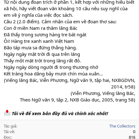
Từ nội dung đoạn trích ở phần 1, kết hợp với những hiểu biết
xã hội, hãy viết đoạn văn khoảng 10 câu nêu suy nghĩ của
em về ý nghĩa của việc đọc sách.
Câu 2 (2.0 điểm). Cảm nhận của em về đoạn thơ sau:
Con ở miền Nam ra thăm lăng Bác
Đã thấy trong sương hàng tre bát ngát
Ôi! Hàng tre xanh xanh Việt Nam
Bão táp mưa sa đứng thẳng hàng.
Ngày ngày mặt trời đi qua trên lăng
Thấy một mặt trời trong lăng rất đỏ.
Ngày ngày dòng người đi trong thương nhớ
Kết tràng hoa dâng bảy mươi chín mùa xuân...
(Viếng lăng Bác, Viễn Phương, Ngữ văn 9, tập hai, NXBGDVN,
2014, tr58)
(Viễn Phương, Viếng lăng Bác,
Theo Ngữ văn 9, tập 2, NXB Giáo dục, 2005, trang 58)​
Tải về để xem bản đầy đủ và chính xác nhất!
Tác giả
The Collectors
Tải về
0
Đọc
816