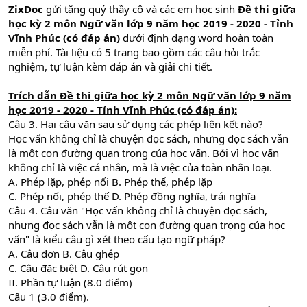
ZixDoc
gửi tặng quý thầy cô và các em học sinh
Đề thi giữa
học kỳ 2 môn Ngữ văn lớp 9 năm học 2019 - 2020 - Tỉnh
Vĩnh Phúc (có đáp án)
dưới định dạng word hoàn toàn
miễn phí. Tài liệu có 5 trang bao gồm các câu hỏi trắc
nghiệm, tự luận kèm đáp án và giải chi tiết.
Trích dẫn Đề thi giữa học kỳ 2 môn Ngữ văn lớp 9 năm
học 2019 - 2020 - Tỉnh Vĩnh Phúc (có đáp án):
Câu 3. Hai câu văn sau sử dụng các phép liên kết nào?
Học vấn không chỉ là chuyện đọc sách, nhưng đọc sách vẫn
là một con đường quan trọng của học vấn. Bởi vì học vấn
không chỉ là việc cá nhân, mà là việc của toàn nhân loại.
A. Phép lặp, phép nối B. Phép thể, phép lặp
C. Phép nối, phép thế D. Phép đồng nghĩa, trái nghĩa
Câu 4. Câu văn "Học vấn không chỉ là chuyện đọc sách,
nhưng đọc sách vẫn là một con đường quan trọng của học
vấn" là kiểu câu gì xét theo cấu tạo ngữ pháp?
A. Câu đơn B. Câu ghép
C. Câu đặc biệt D. Câu rút gọn
II. Phần tự luận (8.0 điểm)
Câu 1 (3.0 điểm).