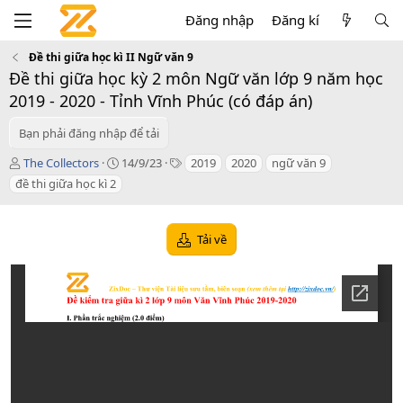
Đăng nhập
Đăng kí
Đề thi giữa học kì II Ngữ văn 9
Đề thi giữa học kỳ 2 môn Ngữ văn lớp 9 năm học
2019 - 2020 - Tỉnh Vĩnh Phúc (có đáp án)
Bạn phải đăng nhập để tải
T
C
T
The Collectors
14/9/23
2019
2020
ngữ văn 9
á
r
a
đề thi giữa học kì 2
c
e
g
g
a
s
i
t
Tải về
ả
i
o
n
d
a
t
e