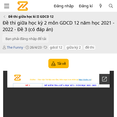
Đăng nhập
Đăng kí
Đề thi giữa học kì II GDCD 12
Đề thi giữa học kỳ 2 môn GDCD 12 năm học 2021 -
2022 - Đề 3 (có đáp án)
Bạn phải đăng nhập để tải
T
C
T
The Funny
26/4/23
gdcd 12
giữa kỳ 2
đề thi
á
r
a
c
e
g
g
a
s
Tải về
i
t
ả
i
o
n
d
a
t
e