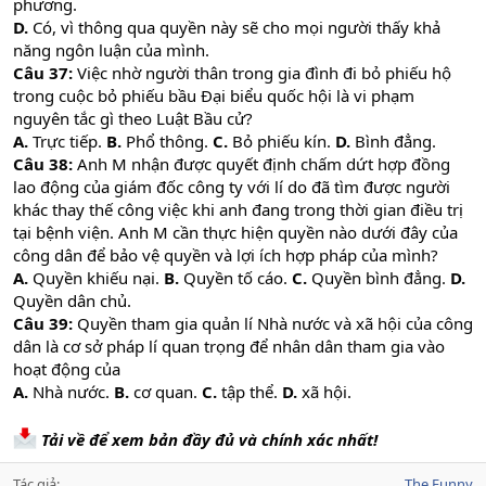
phương.
D.
Có, vì thông qua quyền này sẽ cho mọi người thấy khả
năng ngôn luận của mình.
Câu 37:
Việc nhờ người thân trong gia đình đi bỏ phiếu hộ
trong cuộc bỏ phiếu bầu Đại biểu quốc hội là vi phạm
nguyên tắc gì theo Luật Bầu cử?
A.
Trực tiếp.
B.
Phổ thông.
C.
Bỏ phiếu kín.
D.
Bình đẳng.
Câu 38:
Anh M nhận được quyết định chấm dứt hợp đồng
lao động của giám đốc công ty với lí do đã tìm được người
khác thay thế công việc khi anh đang trong thời gian điều trị
tại bệnh viện. Anh M cần thực hiện quyền nào dưới đây của
công dân để bảo vệ quyền và lợi ích hợp pháp của mình?
A.
Quyền khiếu nại.
B.
Quyền tố cáo.
C.
Quyền bình đẳng.
D.
Quyền dân chủ.
Câu 39:
Quyền tham gia quản lí Nhà nước và xã hội của công
dân là cơ sở pháp lí quan trọng để nhân dân tham gia vào
hoạt động của
A.
Nhà nước.
B.
cơ quan.
C.
tập thể.
D.
xã hội.
Tải về để xem bản đầy đủ và chính xác nhất!
Tác giả
The Funny