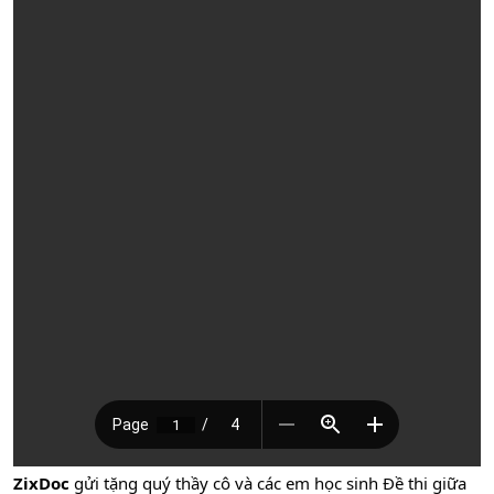
ZixDoc
gửi tặng quý thầy cô và các em học sinh Đề thi giữa