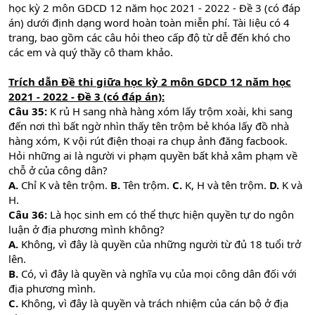
học kỳ 2 môn GDCD 12 năm học 2021 - 2022 - Đề 3 (có đáp
án) dưới định dạng word hoàn toàn miễn phí. Tài liệu có 4
trang, bao gồm các câu hỏi theo cấp độ từ dễ đến khó cho
các em và quý thầy cô tham khảo.
Trích dẫn Đề thi giữa học kỳ 2 môn GDCD 12 năm học
2021 - 2022 - Đề 3 (có đáp án):
Câu 35:
K rủ H sang nhà hàng xóm lấy trộm xoài, khi sang
đến nơi thì bất ngờ nhìn thấy tên trộm bẻ khóa lấy đồ nhà
hàng xóm, K vội rút điện thoại ra chụp ảnh đăng facbook.
Hỏi những ai là người vi phạm quyền bất khả xâm phạm về
chỗ ở của công dân?
A.
Chỉ K và tên trộm.
B.
Tên trộm.
C.
K, H và tên trộm.
D.
K và
H.
Câu 36:
Là học sinh em có thể thực hiện quyền tự do ngôn
luận ở địa phương mình không?
A.
Không, vì đây là quyền của những người từ đủ 18 tuổi trở
lên.
B.
Có, vì đây là quyền và nghĩa vụ của mọi công dân đối với
địa phương mình.
C.
Không, vì đây là quyền và trách nhiệm của cán bộ ở địa