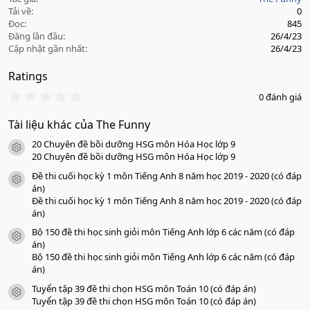
Tải về
0
Đọc
845
Đăng lần đầu
26/4/23
Cập nhật gần nhất
26/4/23
Ratings
0
0 đánh giá
.
0
Tài liệu khác của The Funny
0
s
20 Chuyên đề bồi dưỡng HSG môn Hóa Học lớp 9
a
icon tài liệu
o
20 Chuyên đề bồi dưỡng HSG môn Hóa Học lớp 9
Đề thi cuối học kỳ 1 môn Tiếng Anh 8 năm học 2019 - 2020 (có đáp
icon tài liệu
án)
Đề thi cuối học kỳ 1 môn Tiếng Anh 8 năm học 2019 - 2020 (có đáp
án)
Bộ 150 đề thi học sinh giỏi môn Tiếng Anh lớp 6 các năm (có đáp
icon tài liệu
án)
Bộ 150 đề thi học sinh giỏi môn Tiếng Anh lớp 6 các năm (có đáp
án)
Tuyển tập 39 đề thi chọn HSG môn Toán 10 (có đáp án)
icon tài liệu
Tuyển tập 39 đề thi chọn HSG môn Toán 10 (có đáp án)