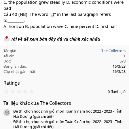
C. the population grew steadily D. economic conditions were
bad
Câu 40 (NB): The word "
It
" in the last paragraph refers
to________.
A. horizon B. population wave C. nine percent D. first half
Tải về để xem bản đầy đủ và chính xác nhất!
Tác giả
The Collectors
Tải về
1
Đọc
578
Đăng lần đầu
16/3/23
Cập nhật gần nhất
16/3/23
Ratings
0
0 đánh giá
.
0
Tài liệu khác của The Collectors
0
s
Đề thi chọn học sinh giỏi môn Toán 9 năm học 2022 - 2023 - Tỉnh
a
icon tài liệu
o
Hải Dương (giải chi tiết)
Đề thi chọn học sinh giỏi môn Toán 9 năm học 2022 - 2023 - Tỉnh
Hải Dương (giải chi tiết)