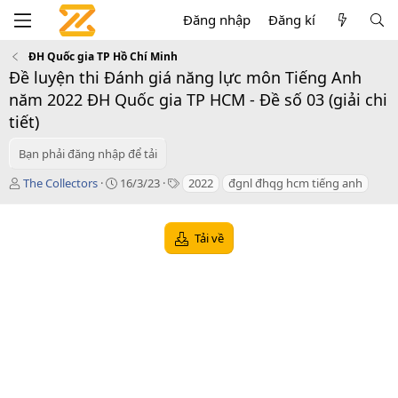
Đăng nhập
Đăng kí
ĐH Quốc gia TP Hồ Chí Minh
Đề luyện thi Đánh giá năng lực môn Tiếng Anh
năm 2022 ĐH Quốc gia TP HCM - Đề số 03 (giải chi
tiết)
Bạn phải đăng nhập để tải
T
C
T
The Collectors
16/3/23
2022
đgnl đhqg hcm tiếng anh
á
r
a
c
e
g
g
a
s
Tải về
i
t
ả
i
o
n
d
a
t
e