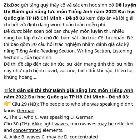
ZixDoc
gửi tặng quý thầy cô và các em học sinh bộ
Đề luyện
thi Đánh giá năng lực môn Tiếng Anh năm 2022 Đại học
Quốc gia TP Hồ Chí Minh - Đề số 03
kèm đáp án và lời giải
chi tiết với định dạng word hoàn toàn miễn phí.
Đề được biên soạn bởi ban chuyên môn luyện thi, nhiều
dạng bài tập ở các chủ đề, bám sát cấu trúc đề thi chuẩn. Đề
thi bao gồm 20 câu hỏi trắc nghiệm nhằm đánh giá các kỹ
năng Tiếng Anh: Reading Section, Writing Section, Listening
Section… của học sinh.
Đề thi đề cập đến các tin tức, sự kiện mang tính thời sự hiện
nay như dịch bệnh covid, vaccine, biến đổi khí hậu, thiên tai,
khủng hoảng....
Trích dẫn Đề thi thử Đánh giá năng lực môn Tiếng Anh
năm 2022 Đại học Quốc gia TP Hồ Chí Minh - Đề số 03:
Câu 29 (NB):
The
people to
who
she
was speaking
didn't
know
German
.
A. The B. who C. was speaking D. German
Câu 30 (TH):
Alike
light
waves
, microwaves
may be
reflected
and
concentrated
elements.
A. Alike B. waves C. may be D. concentrated