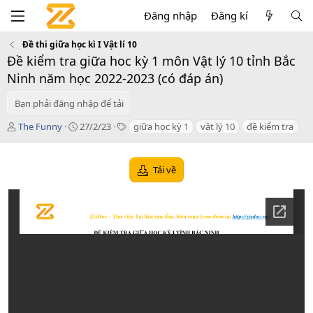
Đăng nhập
Đăng kí
Đề thi giữa học kì I Vật lí 10
Đề kiểm tra giữa hoc kỳ 1 môn Vật lý 10 tỉnh Bắc
Ninh năm học 2022-2023 (có đáp án)
Bạn phải đăng nhập để tải
T
C
T
The Funny
27/2/23
giữa học kỳ 1
vật lý 10
đề kiểm tra
á
r
a
c
e
g
g
a
s
Tải về
i
t
ả
i
o
n
d
a
t
e