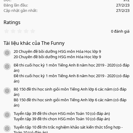
Đăng lần đầu
27/2/23
Cập nhật gần nhất
27/2/23
Ratings
0
0 đánh giá
.
0
Tài liệu khác của The Funny
0
s
20 Chuyên đề bồi dưỡng HSG môn Hóa Học lớp 9
a
icon tài liệu
o
20 Chuyên đề bồi dưỡng HSG môn Hóa Học lớp 9
Đề thi cuối học kỳ 1 môn Tiếng Anh 8 năm học 2019 - 2020 (có đáp
icon tài liệu
án)
Đề thi cuối học kỳ 1 môn Tiếng Anh 8 năm học 2019 - 2020 (có đáp
án)
Bộ 150 đề thi học sinh giỏi môn Tiếng Anh lớp 6 các năm (có đáp
icon tài liệu
án)
Bộ 150 đề thi học sinh giỏi môn Tiếng Anh lớp 6 các năm (có đáp
án)
Tuyển tập 39 đề thi chọn HSG môn Toán 10 (có đáp án)
icon tài liệu
Tuyển tập 39 đề thi chọn HSG môn Toán 10 (có đáp án)
Tuyển tập 10 đề thi trắc nghiệm khảo sát kiến thức tổng hợp -
icon tài liệu
Toán 10 (có đáp án)