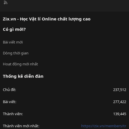
R
S
S
Zix.vn - Học Vật lí Online chất lượng cao
Có gì mới?
Bài viết mới
Dòng thời gian
Hoạt động mới nhất
Thống kê diễn đàn
Chủ đề
237,512
Bài viết
277,422
Thành viên
139,445
Thành viên mới nhất
https://zix.vn/members/tr