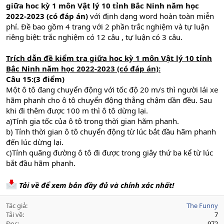
giữa hoc kỳ 1 môn Vật lý 10 tỉnh Bắc Ninh năm học
2022-2023 (có đáp án)
với định dạng word hoàn toàn miễn
phí. Đề bao gồm 4 trang với 2 phần trắc nghiệm và tự luận
riêng biệt: trắc nghiệm có 12 câu , tự luận có 3 câu.
Trích dẫn đề kiểm tra giữa hoc kỳ 1 môn Vật lý 10 tỉnh
Bắc Ninh năm học 2022-2023 (có đáp án):
Câu 15:(3 điểm)
Một ô tô đang chuyển động với tốc độ 20 m/s thì người lái xe
hãm phanh cho ô tô chuyển động thẳng chậm dần đều. Sau
khi đi thêm được 100 m thì ô tô dừng lại.
a)Tính gia tốc của ô tô trong thời gian hãm phanh.
b) Tính thời gian ô tô chuyển động từ lúc bắt đầu hãm phanh
đến lúc dừng lại.
c)Tính quãng đường ô tô đi được trong giây thứ ba kể từ lúc
bắt đầu hãm phanh.
Tải về để xem bản đầy đủ và chính xác nhất!
Tác giả
The Funny
Tải về
7
Đọc
972