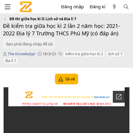
Đăng nhập
Đăng kí
Đề thi giữa học kì II Lịch sử và Địa lí 7
Đề kiểm tra giữa học kì 2 lần 2 năm học: 2021-
2022 Địa lý 7 Trường THCS Phú Mỹ (có đáp án)
Bạn phải đăng nhập để tải
T
C
T
The Knowledge
18/3/23
kiểm tra giữa học kì 2
lịch sử 7
á
r
a
địa lí 7
c
e
g
g
a
s
i
t
Tải về
ả
i
o
n
d
a
t
e