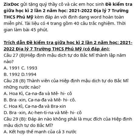
ZixDoc
gửi tặng quý thầy cô và các em học sinh
Đề kiểm tra
giữa học kì 2 lần 2 năm học: 2021-2022 Địa lý 7 Trường
THCS Phú Mỹ
kèm đáp án với định dạng word hoàn toàn
miễn phí. Tài liệu có 4 trang gồm 40 câu trắc nghiệm. Thời
gian làm bài 45 phút.
Trích dẫn
Đề kiểm tra giữa học kì 2 lần 2 năm học: 2021-
2022 Địa lý 7 Trường THCS Phú Mỹ (có đáp án):
Câu 27 (B)Hiệp định mậu dịch tự do Bắc Mĩ thành lập năm
nào?
A. 1991 C. 1993
B. 1992 D.1994
Câu 28 (B) Thành viên của Hiệp định mậu dịch tự do Bắc Mĩ
những nước nào?
A. Hoa Kì, Ca-na-đa và Mê- hi- cô
B. Bra -xin, Ca-na-đa và Mê- hi- cô.
C. Hoa Kì, Ca-na-đa và Bra-xin
D. Bra -xin, Ac-hen-ti-na và Mê- hi- cô
Câu 29 (B): Đáp án nào không phải là mục đích của Hiệp định
mậu dịch tự do Bắc Mĩ?
A. Kết hợp thế mạnh của cả 3 nước