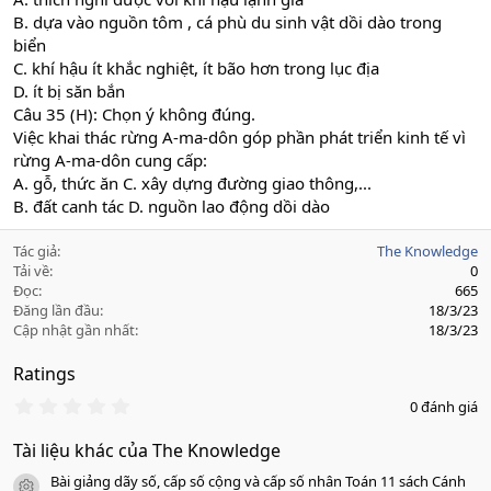
B. dựa vào nguồn tôm , cá phù du sinh vật dồi dào trong
biển
C. khí hậu ít khắc nghiệt, ít bão hơn trong lục địa
D. ít bị săn bắn
Câu 35 (H): Chọn ý không đúng.
Việc khai thác rừng A-ma-dôn góp phần phát triển kinh tế vì
rừng A-ma-dôn cung cấp:
A. gỗ, thức ăn C. xây dựng đường giao thông,...
B. đất canh tác D. nguồn lao động dồi dào
Tác giả
The Knowledge
Tải về
0
Đọc
665
Đăng lần đầu
18/3/23
Cập nhật gần nhất
18/3/23
Ratings
0
0 đánh giá
.
0
Tài liệu khác của The Knowledge
0
s
Bài giảng dãy số, cấp số cộng và cấp số nhân Toán 11 sách Cánh
a
icon tài liệu