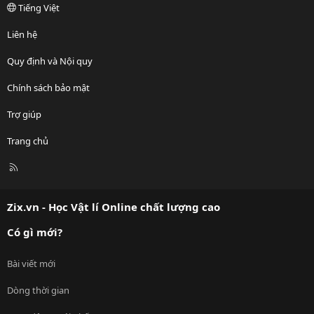
Tiếng Việt
Liên hệ
Quy định và Nội quy
Chính sách bảo mật
Trợ giúp
Trang chủ
R
S
S
Zix.vn - Học Vật lí Online chất lượng cao
Có gì mới?
Bài viết mới
Dòng thời gian