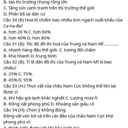
B. tạo thị trường chung rông lớn
C. Tăng sức cạnh tranh trên thị trường thế giới
D. Phân bố lại dân cư
Câu 30 (B) Hoa Kì chiếm bao nhiêu kim ngạch xuất khẩu của
Ca-na-đa?
A. hơn 20 % C. hơn 60%
B. hơn 40% D. hơn 80%
Câu 31 (B): Tốc độ đô thị hoá của Trung và Nam Mĩ ............
A. nhanh hàng đầu thế giới. C. tương đối chậm
B. khá nhanh D. trung bình
Câu 32 (B): Tỉ lệ dân đô thị của Trung và Nam Mĩ là bao
nhiêu?
A. 25% C. 75%.
B. 45% D. 95%
Câu 33 (H:) Thực vật của châu Nam Cực không thể tồn tại
được vì
A. Khí hậu giá lạnh khắc nghiệt C. Lượng mưa ít
B. Đông vật phong phú D. Khoáng sản giàu có
Câu 34 (H): Chọn ý không đúng.
Động vật ven bờ và trên các đảo của châu Nam Cực khá
phong phú vì:
A. thích nghi được với khí hậu lạnh giá