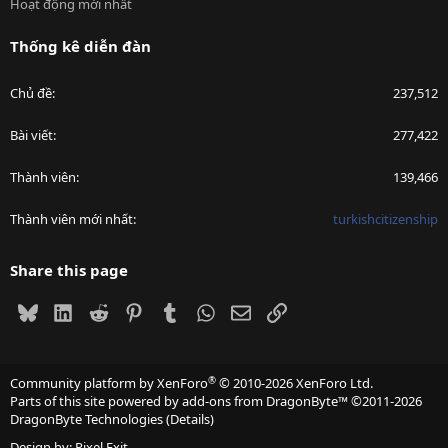
Hoạt động mới nhất
Thống kê diễn đàn
Chủ đề
237,512
Bài viết
277,422
Thành viên
139,466
Thành viên mới nhất
turkishcitizenship
Share this page
Bluesky
LinkedIn
Reddit
Pinterest
Tumblr
WhatsApp
Email
Link
®
Community platform by XenForo
© 2010-2026 XenForo Ltd.
Parts of this site powered by
add-ons from DragonByte™
©2011-2026
DragonByte Technologies
(
Details
)
Design by:
Pixel Exit