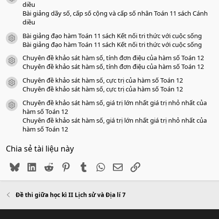
o
diều
Bài giảng dãy số, cấp số cộng và cấp số nhân Toán 11 sách Cánh
diều
Bài giảng đạo hàm Toán 11 sách Kết nối tri thức với cuộc sống
icon tài liệu
Bài giảng đạo hàm Toán 11 sách Kết nối tri thức với cuộc sống
Chuyên đề khảo sát hàm số, tính đơn điệu của hàm số Toán 12
icon tài liệu
Chuyên đề khảo sát hàm số, tính đơn điệu của hàm số Toán 12
Chuyên đề khảo sát hàm số, cực trị của hàm số Toán 12
icon tài liệu
Chuyên đề khảo sát hàm số, cực trị của hàm số Toán 12
Chuyên đề khảo sát hàm số, giá trị lớn nhất giá trị nhỏ nhất của
icon tài liệu
hàm số Toán 12
Chuyên đề khảo sát hàm số, giá trị lớn nhất giá trị nhỏ nhất của
hàm số Toán 12
Chia sẻ tài liệu này
Bluesky
LinkedIn
Reddit
Pinterest
Tumblr
WhatsApp
Email
Link
Đề thi giữa học kì II Lịch sử và Địa lí 7