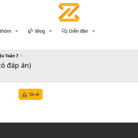
Nhóm
Blog
Diễn đàn
iệu Toán 7
có đáp án)
Tải về