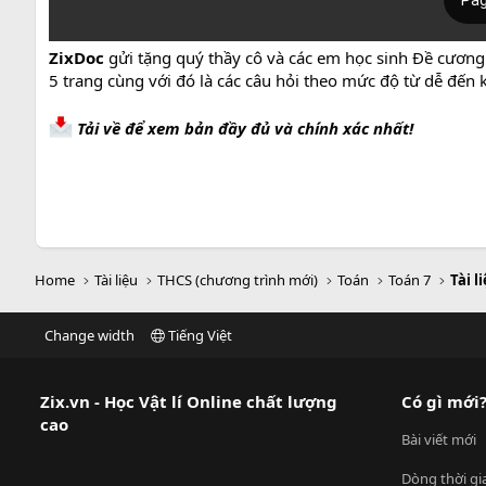
ZixDoc
gửi tặng quý thầy cô và các em học sinh Đề cương 
5 trang cùng với đó là các câu hỏi theo mức độ từ dễ đến 
Tải về để xem bản đầy đủ và chính xác nhất!
Home
Tài liệu
THCS (chương trình mới)
Toán
Toán 7
Tài l
Change width
Tiếng Việt
Zix.vn - Học Vật lí Online chất lượng
Có gì mới
cao
Bài viết mới
Dòng thời gi