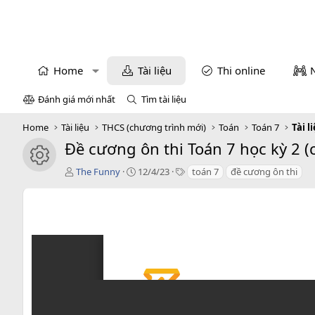
Home
Tài liệu
Thi online
Đánh giá mới nhất
Tìm tài liệu
Home
Tài liệu
THCS (chương trình mới)
Toán
Toán 7
Tài l
Đề cương ôn thi Toán 7 học kỳ 2 (
icon tài liệu
T
C
T
The Funny
12/4/23
toán 7
đề cương ôn thi
á
r
a
c
e
g
g
a
s
i
t
ả
i
o
n
d
a
t
e