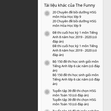
0
Tài liệu khác của The Funny
0
s
20 Chuyên đề bồi dưỡng HSG
a
icon tài liệu
o
môn Hóa Học lớp 9
20 Chuyên đề bồi dưỡng HSG
môn Hóa Học lớp 9
Đề thi cuối học kỳ 1 môn Tiếng
icon tài liệu
Anh 8 năm học 2019 - 2020 (có
đáp án)
Đề thi cuối học kỳ 1 môn Tiếng
Anh 8 năm học 2019 - 2020 (có
đáp án)
Bộ 150 đề thi học sinh giỏi môn
icon tài liệu
Tiếng Anh lớp 6 các năm (có đáp
án)
Bộ 150 đề thi học sinh giỏi môn
Tiếng Anh lớp 6 các năm (có đáp
án)
Tuyển tập 39 đề thi chọn HSG
icon tài liệu
môn Toán 10 (có đáp án)
Tuyển tập 39 đề thi chọn HSG
môn Toán 10 (có đáp án)
Tuyển tập 10 đề thi trắc nghiệm