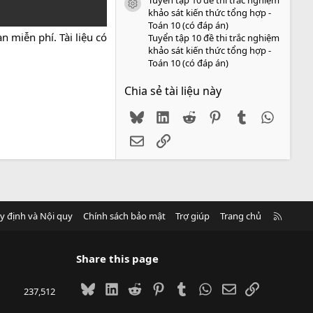
icon tài liệu
khảo sát kiến thức tổng hợp -
Toán 10 (có đáp án)
 miễn phí. Tài liệu có
Tuyển tập 10 đề thi trắc nghiệm
khảo sát kiến thức tổng hợp -
Toán 10 (có đáp án)
Chia sẻ tài liệu này
Bluesky
LinkedIn
Reddit
Pinterest
Tumblr
WhatsA
Email
Link
R
y định và Nội quy
Chính sách bảo mật
Trợ giúp
Trang chủ
S
S
Share this page
Bluesky
LinkedIn
Reddit
Pinterest
Tumblr
WhatsApp
Email
Link
237,512