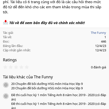
phí. Tài liệu có 6 trang cùng với đó là các câu hỏi theo mức
độ từ dễ đến khó cho các em tham khảo trong mùa thi sắp
tới.
Tải về để xem bản đầy đủ và chính xác nhất!
Tác giả
The Funny
Tải về
1
Đọc
446
Đăng lần đầu
12/4/23
Cập nhật gần nhất
12/4/23
Ratings
0
0 đánh giá
.
0
Tài liệu khác của The Funny
0
s
20 Chuyên đề bồi dưỡng HSG môn Hóa Học lớp 9
a
icon tài liệu
o
20 Chuyên đề bồi dưỡng HSG môn Hóa Học lớp 9
Đề thi cuối học kỳ 1 môn Tiếng Anh 8 năm học 2019 - 2020 (có đáp
icon tài liệu
án)
Đề thi cuối học kỳ 1 môn Tiếng Anh 8 năm học 2019 - 2020 (có đáp
án)