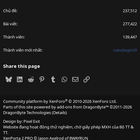
Chủ đề
237,512
Bài viết
277,422
Thành viên
139,447
Thành viên mới nhất
natobegiris9
Share this page
Bluesky
LinkedIn
Reddit
Pinterest
Tumblr
WhatsApp
Email
Link
®
Community platform by XenForo
© 2010-2026 XenForo Ltd.
Parts of this site powered by
add-ons from DragonByte™
©2011-2026
DragonByte Technologies
(
Details
)
Design by:
Pixel Exit
Website đang hoạt động thử nghiệm, chờ giấy phép MXH của Bộ TT &
TT.
XenPorta 2 PRO
© Jason Axelrod of
8WAYRUN