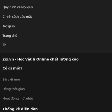
Quy định và Nội quy
Chính sách bảo mật
Trợ giúp
Trang chủ
R
S
S
Zix.vn - Học Vật lí Online chất lượng cao
Có gì mới?
Bài viết mới
Dòng thời gian
Hoạt động mới nhất
Thống kê diễn đàn