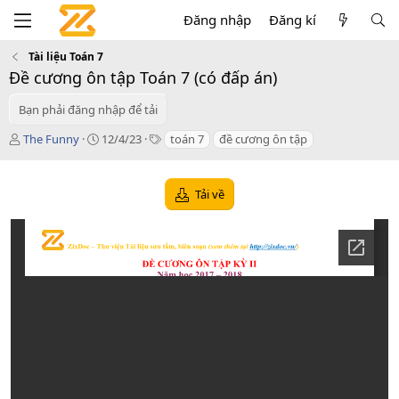
Đăng nhập
Đăng kí
Tài liệu Toán 7
Đề cương ôn tập Toán 7 (có đấp án)
Bạn phải đăng nhập để tải
T
C
T
The Funny
12/4/23
toán 7
đề cương ôn tập
á
r
a
c
e
g
g
a
s
Tải về
i
t
ả
i
o
n
d
a
t
e