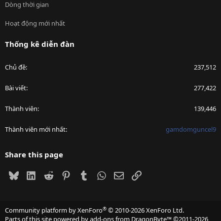
Dòng thời gian
Hoạt động mới nhất
Thống kê diễn đàn
Chủ đề
237,512
Bài viết
277,422
Thành viên
139,446
Thành viên mới nhất
gamdomguncel9
Share this page
Bluesky
LinkedIn
Reddit
Pinterest
Tumblr
WhatsApp
Email
Link
®
Community platform by XenForo
© 2010-2026 XenForo Ltd.
Parts of this site powered by
add-ons from DragonByte™
©2011-2026