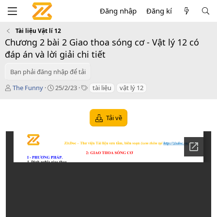
Đăng nhập
Đăng kí
Tài liệu Vật lí 12
Chương 2 bài 2 Giao thoa sóng cơ - Vật lý 12 có
đáp án và lời giải chi tiết
Bạn phải đăng nhập để tải
T
C
T
The Funny
25/2/23
tài liệu
vật lý 12
á
r
a
c
e
g
g
a
s
Tải về
i
t
ả
i
o
n
d
a
t
e