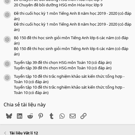
a
icon tài liệu
o
20 Chuyên đề bồi dưỡng HSG môn Hóa Học lớp 9
Đề thi cuối học kỳ 1 môn Tiếng Anh 8 năm học 2019 - 2020 (có đáp
icon tài liệu
án)
Đề thi cuối học kỳ 1 môn Tiếng Anh 8 năm học 2019 - 2020 (có đáp
án)
Bộ 150 đề thi học sinh giỏi môn Tiếng Anh lớp 6 các năm (có đáp
icon tài liệu
án)
Bộ 150 đề thi học sinh giỏi môn Tiếng Anh lớp 6 các năm (có đáp
án)
Tuyển tập 39 đề thi chọn HSG môn Toán 10 (có đáp án)
icon tài liệu
Tuyển tập 39 đề thi chọn HSG môn Toán 10 (có đáp án)
Tuyển tập 10 đề thi trắc nghiệm khảo sát kiến thức tổng hợp -
icon tài liệu
Toán 10 (có đáp án)
Tuyển tập 10 đề thi trắc nghiệm khảo sát kiến thức tổng hợp -
Toán 10 (có đáp án)
Chia sẻ tài liệu này
Bluesky
LinkedIn
Reddit
Pinterest
Tumblr
WhatsApp
Email
Link
Tài liệu Vật lí 12