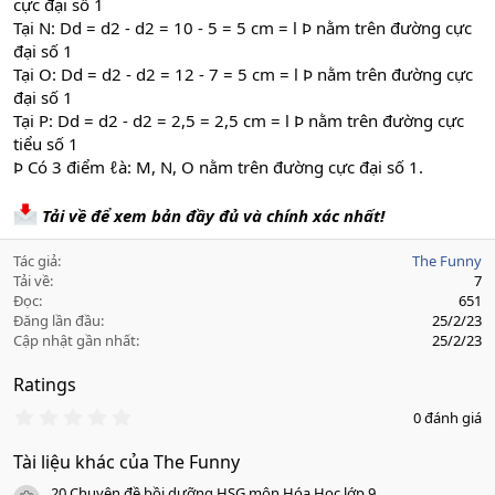
cực đại số 1
Tại N: Dd = d2 - d2 = 10 - 5 = 5 cm = l Þ nằm trên đường cực
đại số 1
Tại O: Dd = d2 - d2 = 12 - 7 = 5 cm = l Þ nằm trên đường cực
đại số 1
Tại P: Dd = d2 - d2 = 2,5 = 2,5 cm = l Þ nằm trên đường cực
tiểu số 1
Þ Có 3 điểm ℓà: M, N, O nằm trên đường cực đại số 1.
Tải về để xem bản đầy đủ và chính xác nhất!
Tác giả
The Funny
Tải về
7
Đọc
651
Đăng lần đầu
25/2/23
Cập nhật gần nhất
25/2/23
Ratings
0
0 đánh giá
.
0
Tài liệu khác của The Funny
0
s
20 Chuyên đề bồi dưỡng HSG môn Hóa Học lớp 9