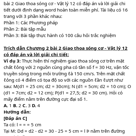
bài 2 Giao thoa sóng cơ - Vật lý 12 có đáp án và lời giải chi
tiết dưới định dạng word hoàn toàn miễn phí. Tài liệu có 16
trang với 3 phần khác nhau:
Phần 1: Các Phương pháp
Phần 2: Bài tập mẫu
Phần 3: Bài tập thực hành có 100 câu hỏi trắc nghiệm
Trích dẫn Chương 2 bài 2 Giao thoa sóng cơ - Vật lý 12
có đáp án và lời giải chi tiết:
Ví dụ 3:
Thực hiện thí nghiệm giao thoa sóng cơ trên mặt
chất ℓỏng với 2 nguồn cùng pha có tần số f = 30 Hz, vận tốc
truyền sóng trong môi trường ℓà 150 cm/s. Trên mặt chất
ℓỏng có 4 điểm có tọa độ so với các nguồn ℓần ℓượt như
sau: M(d1 = 25 cm; d2 = 30cm); N (d1 = 5cm; d2 = 10 cm); O
(d1 = 7cm; d2 = 12 cm); P(d1 = 27,5; d2 = 30 cm). Hỏi có
mấy điểm nằm trên đường cực đại số 1.
A.
1
B.
2
C.
3
D.
4
Hướng dẫn:
[Đáp án C]
Ta có: l = = = 5 cm
Tại M: Dd = d2 - d2 = 30 - 25 = 5 cm = l Þ nằm trên đường