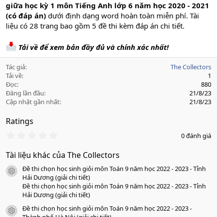
giữa học kỳ 1 môn Tiếng Anh lớp 6 năm học 2020 - 2021
(có đáp án)
dưới định dạng word hoàn toàn miễn phí. Tài
liệu có 28 trang bao gồm 5 đề thi kèm đáp án chi tiết.
Tải về để xem bản đầy đủ và chính xác nhất!
Tác giả
The Collectors
Tải về
1
Đọc
880
Đăng lần đầu
21/8/23
Cập nhật gần nhất
21/8/23
Ratings
0
0 đánh giá
.
0
Tài liệu khác của The Collectors
0
s
Đề thi chọn học sinh giỏi môn Toán 9 năm học 2022 - 2023 - Tỉnh
a
icon tài liệu
o
Hải Dương (giải chi tiết)
Đề thi chọn học sinh giỏi môn Toán 9 năm học 2022 - 2023 - Tỉnh
Hải Dương (giải chi tiết)
Đề thi chọn học sinh giỏi môn Toán 9 năm học 2022 - 2023 -
icon tài liệu
Thành phố Hà Nội (giải chi tiết)