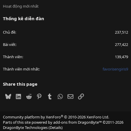
Hoạt động mới nhất
Thống kê diễn đàn
Chủ đề
237,512
Bài viết
277,422
Thành viên
139,479
Thành viên mới nhất
favorisengiris9
Share this page
Bluesky
LinkedIn
Reddit
Pinterest
Tumblr
WhatsApp
Email
Link
®
Community platform by XenForo
© 2010-2026 XenForo Ltd.
Parts of this site powered by
add-ons from DragonByte™
©2011-2026
DragonByte Technologies
(
Details
)