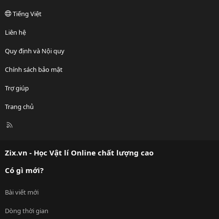
Tiếng Việt
Liên hệ
Quy định và Nội quy
Chính sách bảo mật
Trợ giúp
Trang chủ
R
S
S
Zix.vn - Học Vật lí Online chất lượng cao
Có gì mới?
Bài viết mới
Dòng thời gian