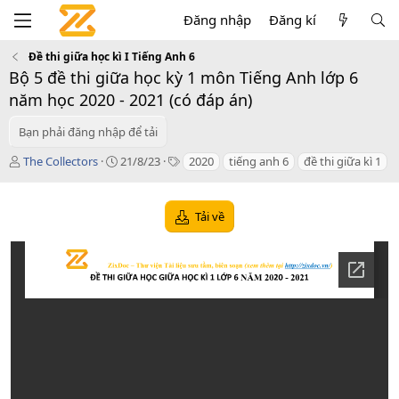
Đăng nhập
Đăng kí
Đề thi giữa học kì I Tiếng Anh 6
Bộ 5 đề thi giữa học kỳ 1 môn Tiếng Anh lớp 6
năm học 2020 - 2021 (có đáp án)
Bạn phải đăng nhập để tải
T
C
T
The Collectors
21/8/23
2020
tiếng anh 6
đề thi giữa kì 1
á
r
a
c
e
g
g
a
s
Tải về
i
t
ả
i
o
n
d
a
t
e