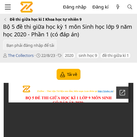
Đăng nhập
Đăng kí
Đề thi giữa học kì I Khoa học tự nhiên 9
Bộ 5 đề thi giữa học kỳ 1 môn Sinh học lớp 9 năm
học 2020 - Phần 1 (có đáp án)
Bạn phải đăng nhập để tải
T
C
T
The Collectors
22/8/23
2020
sinh học 9
đề thi giữa kì 1
á
r
a
c
e
g
g
a
s
Tải về
i
t
ả
i
o
n
d
a
t
e