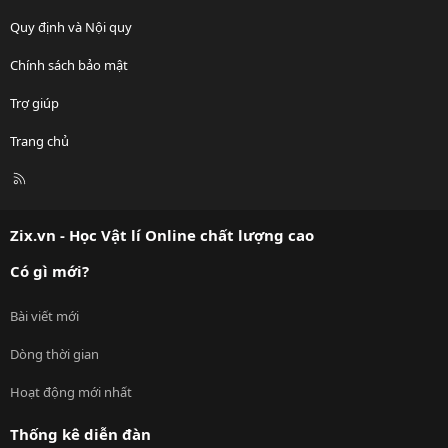
Quy định và Nội quy
Chính sách bảo mật
Trợ giúp
Trang chủ
R
S
S
Zix.vn - Học Vật lí Online chất lượng cao
Có gì mới?
Bài viết mới
Dòng thời gian
Hoạt động mới nhất
Thống kê diễn đàn