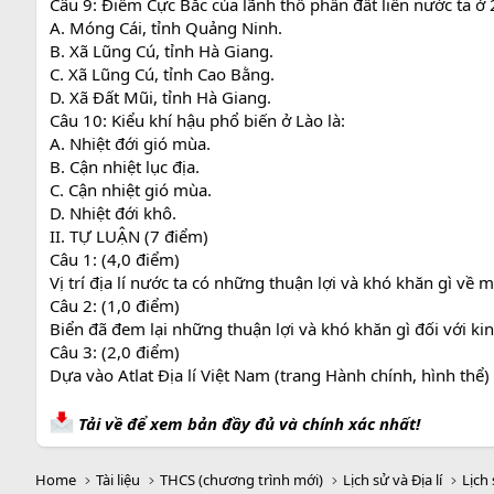
Câu 9: Điểm Cực Bắc của lãnh thổ phần đất liền nước ta ở 
A. Móng Cái, tỉnh Quảng Ninh.
B. Xã Lũng Cú, tỉnh Hà Giang.
C. Xã Lũng Cú, tỉnh Cao Bằng.
D. Xã Đất Mũi, tỉnh Hà Giang.
Câu 10: Kiểu khí hậu phổ biến ở Lào là:
A. Nhiệt đới gió mùa.
B. Cận nhiệt lục địa.
C. Cận nhiệt gió mùa.
D. Nhiệt đới khô.
II. TỰ LUẬN (7 điểm)
Câu 1: (4,0 điểm)
Vị trí địa lí nước ta có những thuận lợi và khó khăn gì về m
Câu 2: (1,0 điểm)
Biển đã đem lại những thuận lợi và khó khăn gì đối với ki
Câu 3: (2,0 điểm)
Dựa vào Atlat Địa lí Việt Nam (trang Hành chính, hình thể) 
Tải về để xem bản đầy đủ và chính xác nhất!
Home
Tài liệu
THCS (chương trình mới)
Lịch sử và Địa lí
Lịch 