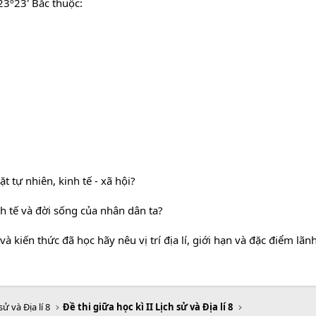
23º23' Bắc thuộc:
ặt tự nhiên, kinh tế - xã hội?
nh tế và đời sống của nhân dân ta?
và kiến thức đã học hãy nêu vị trí địa lí, giới hạn và đặc điểm lãn
sử và Địa lí 8
Đề thi giữa học kì II Lịch sử và Địa lí 8