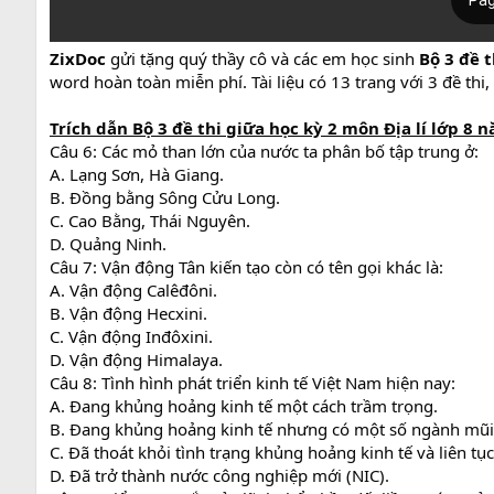
ZixDoc
gửi tặng quý thầy cô và các em học sinh
Bộ 3 đề t
word hoàn toàn miễn phí. Tài liệu có 13 trang với 3 đề thi,
Trích dẫn Bộ 3 đề thi giữa học kỳ 2 môn Địa lí lớp 8 n
Câu 6: Các mỏ than lớn của nước ta phân bố tập trung ở:
A. Lạng Sơn, Hà Giang.
B. Đồng bằng Sông Cửu Long.
C. Cao Bằng, Thái Nguyên.
D. Quảng Ninh.
Câu 7: Vận động Tân kiến tạo còn có tên gọi khác là:
A. Vận động Calêđôni.
B. Vận động Hecxini.
C. Vận động Inđôxini.
D. Vận động Himalaya.
Câu 8: Tình hình phát triển kinh tế Việt Nam hiện nay:
A. Đang khủng hoảng kinh tế một cách trầm trọng.
B. Đang khủng hoảng kinh tế nhưng có một số ngành mũi 
C. Đã thoát khỏi tình trạng khủng hoảng kinh tế và liên tục
D. Đã trở thành nước công nghiệp mới (NIC).