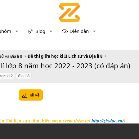
Nhóm
Blog
Diễn đàn
sử và Địa lí 8
Đề thi giữa học kì II Lịch sử và Địa lí 8
 lí lớp 8 năm học 2022 - 2023 (có đáp án)
học kì 2
địa lí 8
Tải về