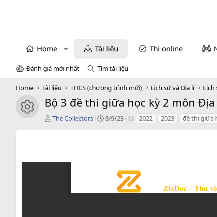
Home
Tài liệu
Thi online
Đánh giá mới nhất
Tìm tài liệu
Home
Tài liệu
THCS (chương trình mới)
Lịch sử và Địa lí
Lịch 
Bộ 3 đề thi giữa học kỳ 2 môn Địa
icon tài liệu
T
C
T
The Collectors
8/9/23
2022
2023
đề thi giữa 
á
r
a
c
e
g
g
a
s
i
t
ả
i
o
n
d
a
t
e