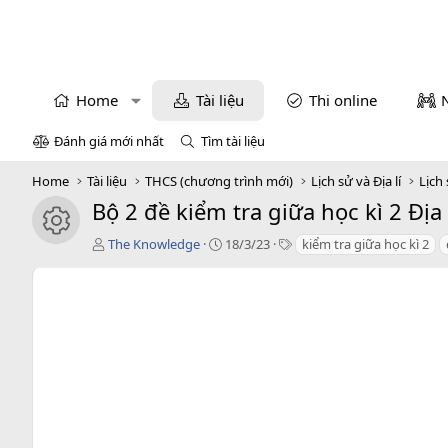
Home
Tài liệu
Thi online
Đánh giá mới nhất
Tìm tài liệu
Home
Tài liệu
THCS (chương trình mới)
Lịch sử và Địa lí
Lịch 
Bộ 2 đề kiểm tra giữa học kì 2 Địa
icon tài liệu
T
C
T
The Knowledge
18/3/23
kiểm tra giữa học kì 2
á
r
a
c
e
g
g
a
s
i
t
ả
i
o
n
d
a
t
e