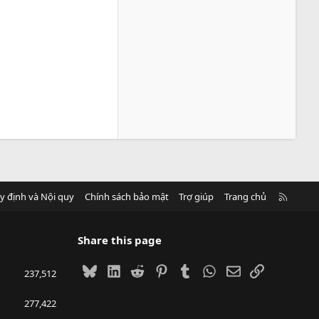
R
y định và Nội quy
Chính sách bảo mật
Trợ giúp
Trang chủ
S
S
Share this page
Bluesky
LinkedIn
Reddit
Pinterest
Tumblr
WhatsApp
Email
Link
237,512
277,422