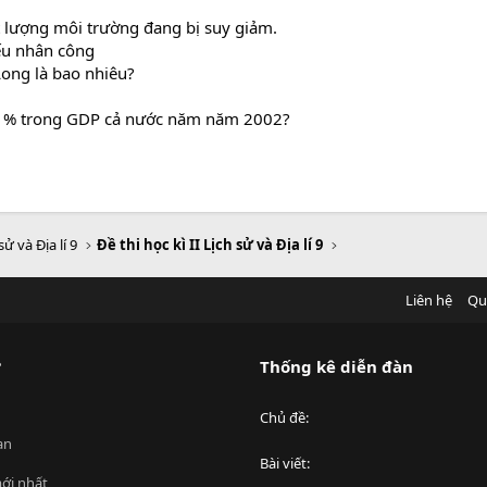
t lượng môi trường đang bị suy giảm.
iếu nhân công
Long là bao nhiêu?
u % trong GDP cả nước năm năm 2002?
sử và Địa lí 9
Đề thi học kì II Lịch sử và Địa lí 9
Liên hệ
Qu
?
Thống kê diễn đàn
Chủ đề
an
Bài viết
ới nhất