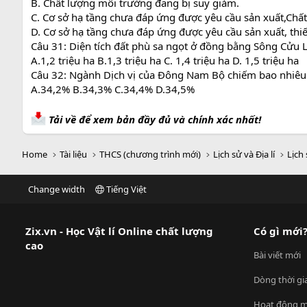
B. Chất lượng môi trường đang bị suy giảm.
C. Cơ sở hạ tầng chưa đáp ứng được yêu cầu sản xuất,Chấ
D. Cơ sở hạ tầng chưa đáp ứng được yêu cầu sản xuất, th
Câu 31: Diện tích đất phù sa ngọt ở đồng bằng Sông Cửu 
A.1,2 triệu ha B.1,3 triệu ha C. 1,4 triệu ha D. 1,5 triệu ha
Câu 32: Ngành Dịch vị của Đông Nam Bộ chiếm bao nhiê
A.34,2% B.34,3% C.34,4% D.34,5%
Tải về để xem bản đầy đủ và chính xác nhất!
Home
Tài liệu
THCS (chương trình mới)
Lịch sử và Địa lí
Lịch 
Change width
Tiếng Việt
Zix.vn - Học Vật lí Online chất lượng
Có gì mới
cao
Bài viết mới
Dòng thời gi
Hoạt động m