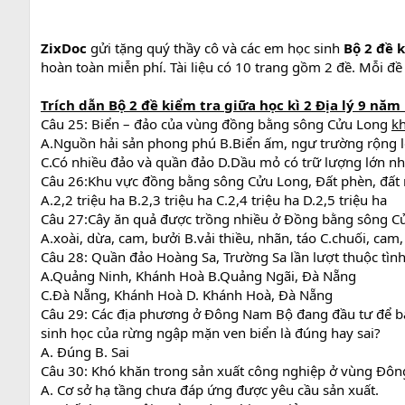
ZixDoc
gửi tặng quý thầy cô và các em học sinh
Bộ 2 đề k
hoàn toàn miễn phí. Tài liệu có 10 trang gồm 2 đề. Mỗi đề 
Trích dẫn
Bộ 2 đề kiểm tra giữa học kì 2 Địa lý 9 năm 
Câu 25: Biển – đảo của vùng đồng bằng sông Cửu Long
k
A.Nguồn hải sản phong phú B.Biển ấm, ngư trường rộng 
C.Có nhiều đảo và quần đảo D.Dầu mỏ có trữ lượng lớn nh
Câu 26:Khu vực đồng bằng sông Cửu Long, Đất phèn, đất 
A.2,2 triệu ha B.2,3 triệu ha C.2,4 triệu ha D.2,5 triệu ha
Câu 27:Cây ăn quả được trồng nhiều ở Đồng bằng sông C
A.xoài, dừa, cam, bưởi B.vải thiều, nhãn, táo C.chuối, cam,
Câu 28: Quần đảo Hoàng Sa, Trường Sa lần lượt thuộc tìn
A.Quảng Ninh, Khánh Hoà B.Quảng Ngãi, Đà Nẵng
C.Đà Nẵng, Khánh Hoà D. Khánh Hoà, Đà Nẵng
Câu 29: Các địa phương ở Đông Nam Bộ đang đầu tư để bả
sinh học của rừng ngập mặn ven biển là đúng hay sai?
A. Đúng B. Sai
Câu 30: Khó khăn trong sản xuất công nghiệp ở vùng Đôn
A. Cơ sở hạ tầng chưa đáp ứng được yêu cầu sản xuất.