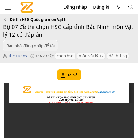
Đăng nhập
Đăng kí
Đề thi HSG Quốc gia môn Vật lí
Bộ 07 đề thi chọn HSG cấp tỉnh Bắc Ninh môn Vật
lý 12 có đáp án
Bạn phải đăng nhập để tải
T
C
T
The Funny
1/3/23
chọn hsg
môn vật lý 12
đề thi hsg
á
r
a
c
e
g
g
a
s
Tải về
i
t
ả
i
o
n
d
a
t
e