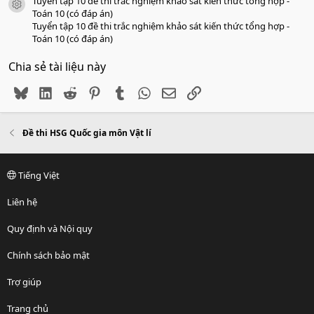
Tuyển tập 10 đề thi trắc nghiệm khảo sát kiến thức tổng hợp -
icon tài liệu
Toán 10 (có đáp án)
Tuyển tập 10 đề thi trắc nghiệm khảo sát kiến thức tổng hợp -
Toán 10 (có đáp án)
Chia sẻ tài liệu này
Bluesky
LinkedIn
Reddit
Pinterest
Tumblr
WhatsApp
Email
Link
Đề thi HSG Quốc gia môn Vật lí
Tiếng Việt
Liên hệ
Quy định và Nội quy
Chính sách bảo mật
Trợ giúp
Trang chủ