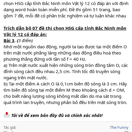
chọn HSG cấp tỉnh Bắc Ninh môn Vật lý 12 có đáp án với định
dạng word hoàn toàn miễn phí. Đề thi gồm 51 trang, bao
gồm 7 đề, mỗi đề có phần trắc nghiệm và tự luận khác nhau
Trích dẫn bộ 07 đề thi chọn HSG cấp tỉnh Bắc Ninh môn
Vật lý 12 có đáp án:
Bài 3
.
(
3 điểm)
Nhờ một nguồn dao động, người ta tạo được tại một điểm O
trên mặt nước phẳng lặng những dao động điều hoà theo
phương thẳng đứng với tần số f = 40 Hz.
a) Trên mặt nước xuất hiện những sóng tròn đồng tâm O, các
đỉnh sóng cách đều nhau 2,5 cm. Tính tốc độ truyền sóng
ngang trên mặt nước.
b) Tại một điểm A cách O là 0,1cm biên độ sóng là 3 cm. Hãy
tìm biên độ sóng tại một điểm M theo khoảng cách d = OM,
cho biết năng lượng sóng không mất dần do ma sát trong
quá trình lan truyền, nhưng phân bố đều trên mặt sóng tròn.
Tải về để xem bản đầy đủ và chính xác nhất!
Tác giả
The Funny