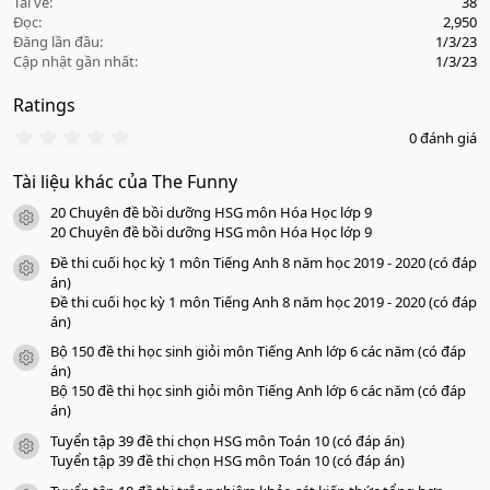
Tải về
38
Đọc
2,950
Đăng lần đầu
1/3/23
Cập nhật gần nhất
1/3/23
Ratings
0
0 đánh giá
.
0
Tài liệu khác của The Funny
0
s
20 Chuyên đề bồi dưỡng HSG môn Hóa Học lớp 9
a
icon tài liệu
o
20 Chuyên đề bồi dưỡng HSG môn Hóa Học lớp 9
Đề thi cuối học kỳ 1 môn Tiếng Anh 8 năm học 2019 - 2020 (có đáp
icon tài liệu
án)
Đề thi cuối học kỳ 1 môn Tiếng Anh 8 năm học 2019 - 2020 (có đáp
án)
Bộ 150 đề thi học sinh giỏi môn Tiếng Anh lớp 6 các năm (có đáp
icon tài liệu
án)
Bộ 150 đề thi học sinh giỏi môn Tiếng Anh lớp 6 các năm (có đáp
án)
Tuyển tập 39 đề thi chọn HSG môn Toán 10 (có đáp án)
icon tài liệu
Tuyển tập 39 đề thi chọn HSG môn Toán 10 (có đáp án)