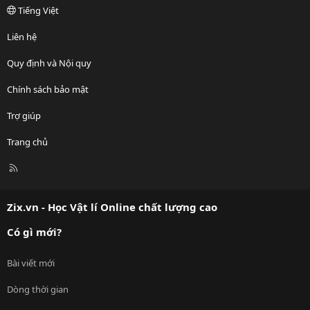
Tiếng Việt
Liên hệ
Quy định và Nội quy
Chính sách bảo mật
Trợ giúp
Trang chủ
R
S
S
Zix.vn - Học Vật lí Online chất lượng cao
Có gì mới?
Bài viết mới
Dòng thời gian