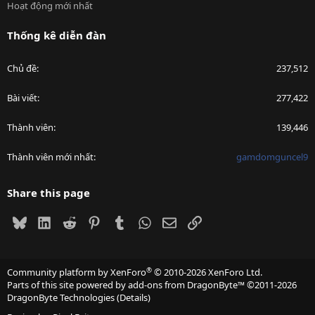
Hoạt động mới nhất
Thống kê diễn đàn
Chủ đề
237,512
Bài viết
277,422
Thành viên
139,446
Thành viên mới nhất
gamdomguncel9
Share this page
Bluesky
LinkedIn
Reddit
Pinterest
Tumblr
WhatsApp
Email
Link
®
Community platform by XenForo
© 2010-2026 XenForo Ltd.
Parts of this site powered by
add-ons from DragonByte™
©2011-2026
DragonByte Technologies
(
Details
)