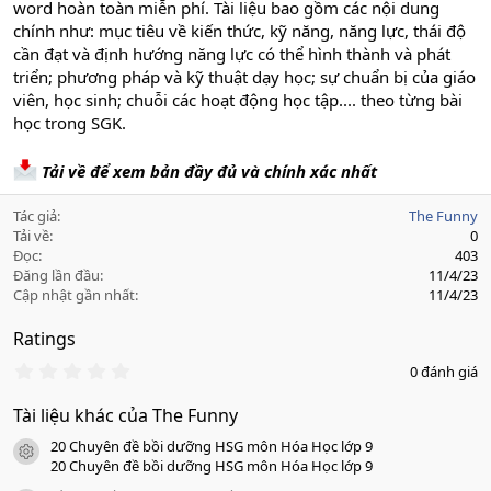
word hoàn toàn miễn phí. Tài liệu bao gồm các nội dung
chính như: mục tiêu về kiến thức, kỹ năng, năng lực, thái độ
cần đạt và định hướng năng lực có thể hình thành và phát
triển; phương pháp và kỹ thuật dạy học; sự chuẩn bị của giáo
viên, học sinh; chuỗi các hoạt động học tập.... theo từng bài
học trong SGK.
Tải về để xem bản đầy đủ và chính xác nhất
Tác giả
The Funny
Tải về
0
Đọc
403
Đăng lần đầu
11/4/23
Cập nhật gần nhất
11/4/23
Ratings
0
0 đánh giá
.
0
Tài liệu khác của The Funny
0
s
20 Chuyên đề bồi dưỡng HSG môn Hóa Học lớp 9
a
icon tài liệu
o
20 Chuyên đề bồi dưỡng HSG môn Hóa Học lớp 9