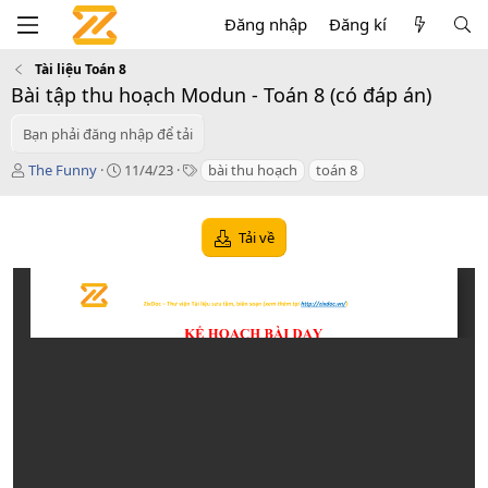
Đăng nhập
Đăng kí
Tài liệu Toán 8
Bài tập thu hoạch Modun - Toán 8 (có đáp án)
Bạn phải đăng nhập để tải
T
C
T
The Funny
11/4/23
bài thu hoạch
toán 8
á
r
a
c
e
g
g
a
s
Tải về
i
t
ả
i
o
n
d
a
t
e