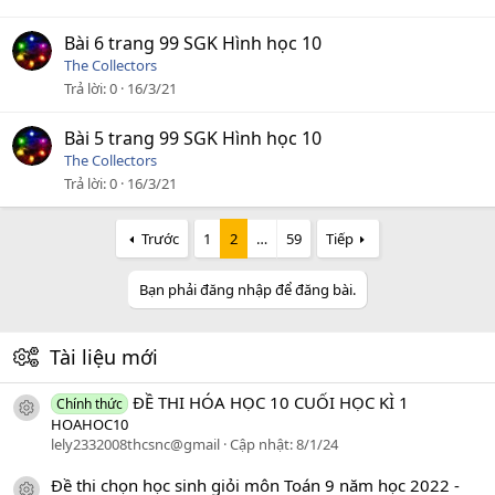
Bài 6 trang 99 SGK Hình học 10
The Collectors
Trả lời
0
16/3/21
Bài 5 trang 99 SGK Hình học 10
The Collectors
Trả lời
0
16/3/21
Trước
1
2
…
59
Tiếp
Bạn phải đăng nhập để đăng bài.
Tài liệu mới
ĐỀ THI HÓA HỌC 10 CUỐI HỌC KÌ 1
Chính thức
icon tài liệu
HOAHOC10
lely2332008thcsnc@gmail
Cập nhật:
8/1/24
Đề thi chọn học sinh giỏi môn Toán 9 năm học 2022 -
icon tài liệu