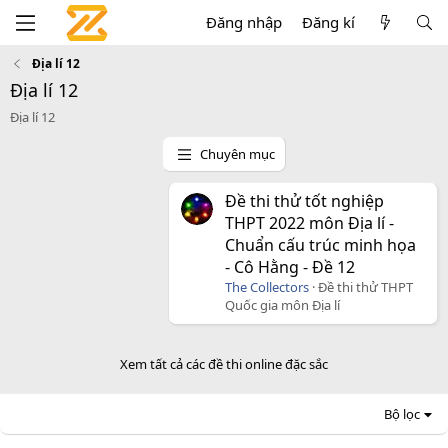
Đăng nhập
Đăng kí
Địa lí 12
Địa lí 12
Địa lí 12
Chuyên mục
Đề thi thử tốt nghiệp
THPT 2022 môn Địa lí -
Chuẩn cấu trúc minh họa
- Cô Hằng - Đề 12
The Collectors
Đề thi thử THPT
Quốc gia môn Địa lí
Xem tất cả các đề thi online đặc sắc
Bộ lọc