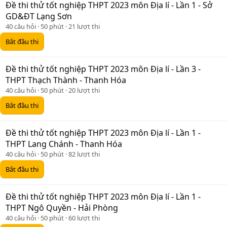
Đề thi thử tốt nghiệp THPT 2023 môn Địa lí - Lần 1 - Sở
GD&ĐT Lạng Sơn
40 câu hỏi
50 phút
21 lượt thi
Bắt đầu thi
Đề thi thử tốt nghiệp THPT 2023 môn Địa lí - Lần 3 -
THPT Thạch Thành - Thanh Hóa
40 câu hỏi
50 phút
20 lượt thi
Bắt đầu thi
Đề thi thử tốt nghiệp THPT 2023 môn Địa lí - Lần 1 -
THPT Lang Chánh - Thanh Hóa
40 câu hỏi
50 phút
82 lượt thi
Bắt đầu thi
Đề thi thử tốt nghiệp THPT 2023 môn Địa lí - Lần 1 -
THPT Ngô Quyền - Hải Phòng
40 câu hỏi
50 phút
60 lượt thi