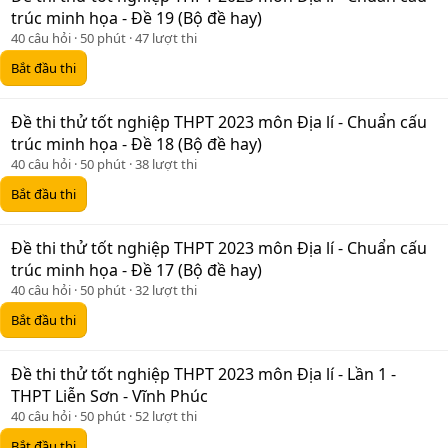
trúc minh họa - Đề 19 (Bộ đề hay)
40 câu hỏi
50 phút
47 lượt thi
Bắt đầu thi
Đề thi thử tốt nghiệp THPT 2023 môn Địa lí - Chuẩn cấu
trúc minh họa - Đề 18 (Bộ đề hay)
40 câu hỏi
50 phút
38 lượt thi
Bắt đầu thi
Đề thi thử tốt nghiệp THPT 2023 môn Địa lí - Chuẩn cấu
trúc minh họa - Đề 17 (Bộ đề hay)
40 câu hỏi
50 phút
32 lượt thi
Bắt đầu thi
Đề thi thử tốt nghiệp THPT 2023 môn Địa lí - Lần 1 -
THPT Liễn Sơn - Vĩnh Phúc
40 câu hỏi
50 phút
52 lượt thi
Bắt đầu thi