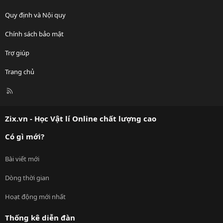
Quy định và Nội quy
Chính sách bảo mật
Trợ giúp
Trang chủ
R
S
S
Zix.vn - Học Vật lí Online chất lượng cao
Có gì mới?
Bài viết mới
Dòng thời gian
Hoạt động mới nhất
Thống kê diễn đàn