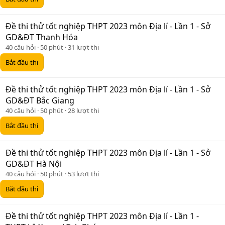
Đề thi thử tốt nghiệp THPT 2023 môn Địa lí - Lần 1 - Sở
GD&ĐT Thanh Hóa
40 câu hỏi
50 phút
31 lượt thi
Bắt đầu thi
Đề thi thử tốt nghiệp THPT 2023 môn Địa lí - Lần 1 - Sở
GD&ĐT Bắc Giang
40 câu hỏi
50 phút
28 lượt thi
Bắt đầu thi
Đề thi thử tốt nghiệp THPT 2023 môn Địa lí - Lần 1 - Sở
GD&ĐT Hà Nội
40 câu hỏi
50 phút
53 lượt thi
Bắt đầu thi
Đề thi thử tốt nghiệp THPT 2023 môn Địa lí - Lần 1 -