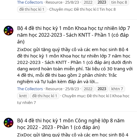
The Collectors
Resource
25/8/23
2022
2023
tin học 8
đề thi học kì 1
Chuyên mục:
Đề thi học kì I Tin học 8
Bộ 4 đề thi học kỳ 1 môn Khoa học tự nhiên lớp 7
năm học 2022-2023 - Sách KNTT - Phần 1 (có đáp
án)
ZixDoc gửi tặng quý thầy cô và các em học sinh Bộ 4
đề thi học kỳ 1 môn Khoa học tự nhiên lớp 7 năm học
2022-2023 - Sách KNTT - Phần 1 (có đáp án) dưới định
dạng word hoàn toàn miễn phí. Tài liệu có 30 trang với
4 đề thi, mỗi đề thi bao gồm 2 phần chính: Trắc
nghiệm và Tự luận kèm đáp án và lời...
The Collectors
Resource
25/8/23
2022
2023
khtn 7
kntt
đề thi học kì 1
Chuyên mục:
Đề thi học kì I Khoa học
tự nhiên 7
Bộ 4 đề thi học kỳ 1 môn Công nghệ lớp 8 năm
học 2022 - 2023 - Phần 1 (có đáp án)
ZixDoc gửi tặng quý thầy cô và các em học sinh Bộ 4