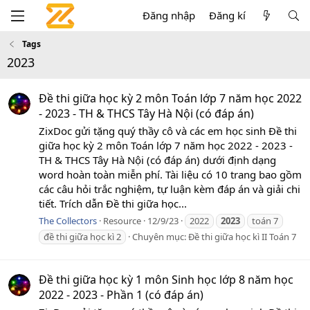
Đăng nhập
Đăng kí
Tags
2023
Đề thi giữa học kỳ 2 môn Toán lớp 7 năm học 2022
- 2023 - TH & THCS Tây Hà Nội (có đáp án)
ZixDoc gửi tặng quý thầy cô và các em học sinh Đề thi
giữa học kỳ 2 môn Toán lớp 7 năm học 2022 - 2023 -
TH & THCS Tây Hà Nội (có đáp án) dưới định dạng
word hoàn toàn miễn phí. Tài liệu có 10 trang bao gồm
các câu hỏi trắc nghiệm, tự luận kèm đáp án và giải chi
tiết. Trích dẫn Đề thi giữa học...
The Collectors
Resource
12/9/23
2022
2023
toán 7
đề thi giữa học kì 2
Chuyên mục:
Đề thi giữa học kì II Toán 7
Đề thi giữa học kỳ 1 môn Sinh học lớp 8 năm học
2022 - 2023 - Phần 1 (có đáp án)