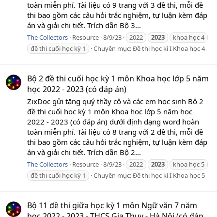
toàn miễn phí. Tài liệu có 9 trang với 3 đề thi, mỗi đề
thi bao gồm các câu hỏi trắc nghiệm, tự luận kèm đáp
án và giải chi tiết. Trích dẫn Bộ 3...
The Collectors
Resource
8/9/23
2022
2023
khoa học 4
đề thi cuối học kỳ 1
Chuyên mục:
Đề thi học kì I Khoa học 4
Bộ 2 đề thi cuối học kỳ 1 môn Khoa học lớp 5 năm
học 2022 - 2023 (có đáp án)
ZixDoc gửi tặng quý thầy cô và các em học sinh Bộ 2
đề thi cuối học kỳ 1 môn Khoa học lớp 5 năm học
2022 - 2023 (có đáp án) dưới định dạng word hoàn
toàn miễn phí. Tài liệu có 8 trang với 2 đề thi, mỗi đề
thi bao gồm các câu hỏi trắc nghiệm, tự luận kèm đáp
án và giải chi tiết. Trích dẫn Bộ 2...
The Collectors
Resource
8/9/23
2022
2023
khoa học 5
đề thi cuối học kỳ 1
Chuyên mục:
Đề thi học kì I Khoa học 5
Bộ 11 đề thi giữa học kỳ 1 môn Ngữ văn 7 năm
học 2022 - 2023 - THCS Gia Thụy - Hà Nội (có đáp