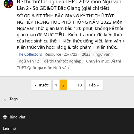
Đề thi thử tốt nghiệp THPT 2022 môn Ngữ văn -
Lần 2 - Sở GD&ĐT Bắc Giang (giải chi tiết)
SỞ GD & ĐT TỈNH BẮC GIANG KỲ THI THỬ TỐT
NGHIỆP TRUNG HỌC PHỔ THÔNG NĂM 2022 Môn:
Ngữ văn Thời gian làm bài: 120 phút, không kể thời
gian giao đề MỤC TIÊU - Kiểm tra mức độ kiến thức
của học sinh cụ thể: + Kiến thức tiếng việt, làm văn +
Kiến thức văn học: Tác giả, tác phẩm + Kiến thức...
The Collectors
Resource
25/7/23
2023
ngữ văn
ngữ văn 12
đề thi thử tốt nghiệp
Chuyên mục:
Đề thi
THPT Quốc gia môn Ngữ văn
Trước
1
2
…
10
Tiếp
Tags
Tiếng Việt
Liên hệ