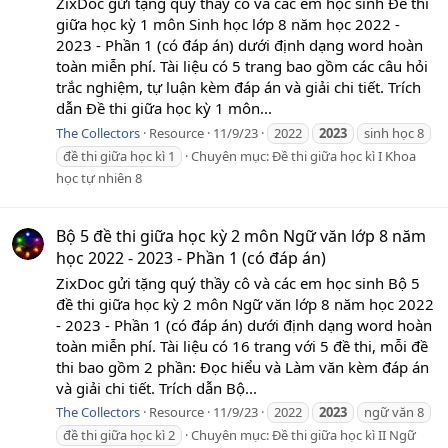
ZixDoc gửi tặng quý thầy cô và các em học sinh Đề thi
giữa học kỳ 1 môn Sinh học lớp 8 năm học 2022 -
2023 - Phần 1 (có đáp án) dưới định dạng word hoàn
toàn miễn phí. Tài liệu có 5 trang bao gồm các câu hỏi
trắc nghiệm, tự luận kèm đáp án và giải chi tiết. Trích
dẫn Đề thi giữa học kỳ 1 môn...
The Collectors
Resource
11/9/23
2022
2023
sinh học 8
đề thi giữa học kì 1
Chuyên mục:
Đề thi giữa học kì I Khoa
học tự nhiên 8
Bộ 5 đề thi giữa học kỳ 2 môn Ngữ văn lớp 8 năm
học 2022 - 2023 - Phần 1 (có đáp án)
ZixDoc gửi tặng quý thầy cô và các em học sinh Bộ 5
đề thi giữa học kỳ 2 môn Ngữ văn lớp 8 năm học 2022
- 2023 - Phần 1 (có đáp án) dưới định dạng word hoàn
toàn miễn phí. Tài liệu có 16 trang với 5 đề thi, mỗi đề
thi bao gồm 2 phần: Đọc hiểu và Làm văn kèm đáp án
và giải chi tiết. Trích dẫn Bộ...
The Collectors
Resource
11/9/23
2022
2023
ngữ văn 8
đề thi giữa học kì 2
Chuyên mục:
Đề thi giữa học kì II Ngữ