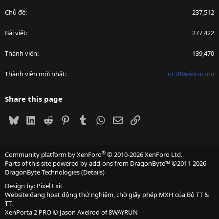
Chủ đề
237,512
Bài viết
277,422
Thành viên
139,470
Thành viên mới nhất
nc789winrucom
Share this page
Bluesky
LinkedIn
Reddit
Pinterest
Tumblr
WhatsApp
Email
Link
®
Community platform by XenForo
© 2010-2026 XenForo Ltd.
Parts of this site powered by
add-ons from DragonByte™
©2011-2026
DragonByte Technologies
(
Details
)
Design by:
Pixel Exit
Website đang hoạt động thử nghiệm, chờ giấy phép MXH của Bộ TT &
TT.
XenPorta 2 PRO
© Jason Axelrod of
8WAYRUN