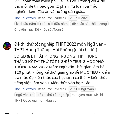
PDF hoàn toàn miễn phí. Tài liệu có 7 trang với 4 đề
thi, mỗi đề thi bao gồm 2 phần: Tự luận và Trắc
nghiệm kèm đáp án và hướng dẫn giải...
The Collectors
Resource
24/8/23
2022
2023
kscl đầu năm
toán 6
đầu năm
đề khảo sát chất lượng
Chuyên mục:
Đề khảo sát Toán 6
Đề thi thử tốt nghiệp THPT 2022 môn Ngữ văn -
THPT Hùng Thắng - Hải Phòng (giải chi tiết)
SỞ GD & ĐT HẢI PHÒNG TRƯỜNG THPT HÙNG
THẮNG KỲ THI THỬ TỐT NGHIỆP TRUNG HỌC PHỔ
THÔNG NĂM 2022 Môn: Ngữ văn Thời gian làm bài:
120 phút, không kể thời gian giao đề MỤC TIÊU - Kiểm
tra mức độ kiến thức của học sinh cụ thể: + Kiến thức
tiếng việt, làm văn + Kiến thức văn học: Tác...
The Collectors
Resource
25/7/23
2023
ngữ văn
ngữ văn 12
đề thi thử tốt nghiệp
Chuyên mục:
Đề thi
THPT Quốc gia môn Ngữ văn